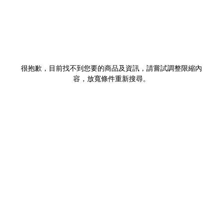
很抱歉，目前找不到您要的商品及資訊，請嘗試調整限縮內
容，放寬條件重新搜尋。