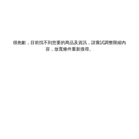
很抱歉，目前找不到您要的商品及資訊，請嘗試調整限縮內
容，放寬條件重新搜尋。