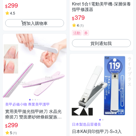
修甲刀 磨甲機 美甲剪 兩段剪甲
299
Kiret 5合1電動美甲機-深層保養
$
模式
指甲修護器
4.5
379
$
加入購物車
4
(
1
)
活動
券
貨到通知我
美甲必備小物 專業美甲護甲
實用美甲拋光指甲銼刀 水晶光
療搓刀 雙面磨砂銼條銀髮族護
理-超值4入 kiret
299
日本製造品質優良
$
日本KAI貝印指甲刀-S×3入
5
(
1
)