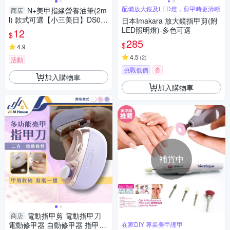
配備放大鏡及LED燈，剪甲時更清晰
N+美甲指緣營養油筆(2m
商店
l) 款式可選【小三美日】DS02
日本Imakara 放大鏡指甲剪(附
1049
LED照明燈)-多色可選
12
$
285
$
4.9
4.5
(
2
)
活動
挑戰低價
券
加入購物車
加入購物車
補貨中
電動指甲剪 電動指甲刀
商店
電動修甲器 自動修甲器 指甲剪
在家DIY 專業美甲護甲