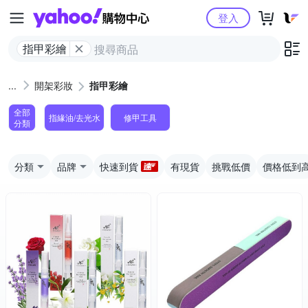
Yahoo購物中心
登入
指甲彩繪
開架彩妝
指甲彩繪
全部
指緣油/去光水
修甲工具
分類
分類
品牌
快速到貨
有現貨
挑戰低價
價格低到