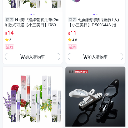
N+美甲指緣營養油筆(2m
七面磨砂美甲銼條(1入)
商店
商店
l) 款式可選【小三美日】DS02
【小三美日】DS006446 指甲
1049
搓刀／修甲
14
11
$
$
5
4.8
活動
活動
加入購物車
加入購物車