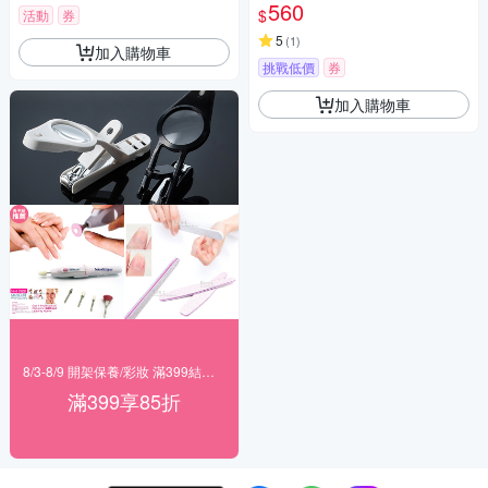
560
$
活動
券
5
(
1
)
加入購物車
挑戰低價
券
加入購物車
8/3-8/9 開架保養/彩妝 滿399結帳85折
滿399享85折