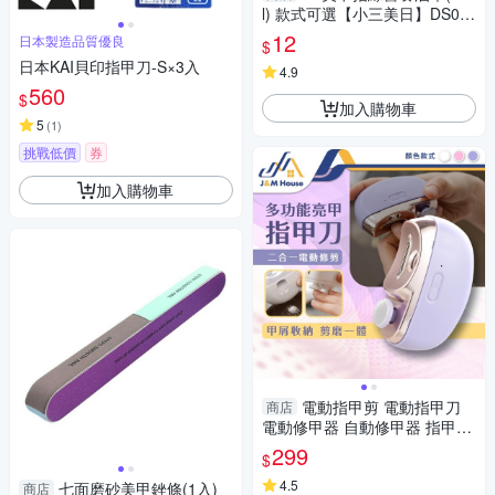
l) 款式可選【小三美日】DS02
1049
12
日本製造品質優良
$
日本KAI貝印指甲刀-S×3入
4.9
560
$
加入購物車
5
(
1
)
挑戰低價
券
加入購物車
電動指甲剪 電動指甲刀
商店
電動修甲器 自動修甲器 指甲剪
修甲刀 磨甲機 美甲剪 兩段剪甲
299
$
模式
4.5
七面磨砂美甲銼條(1入)
商店