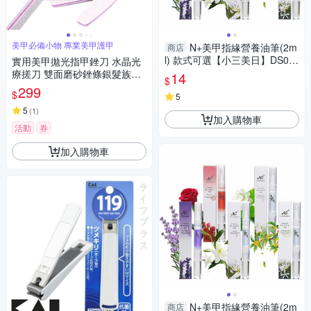
美甲必備小物 專業美甲護甲
N+美甲指緣營養油筆(2m
商店
l) 款式可選【小三美日】DS02
實用美甲拋光指甲銼刀 水晶光
1049
療搓刀 雙面磨砂銼條銀髮族護
14
$
理-超值4入 kiret
299
$
5
5
(
1
)
加入購物車
活動
券
加入購物車
N+美甲指緣營養油筆(2m
商店