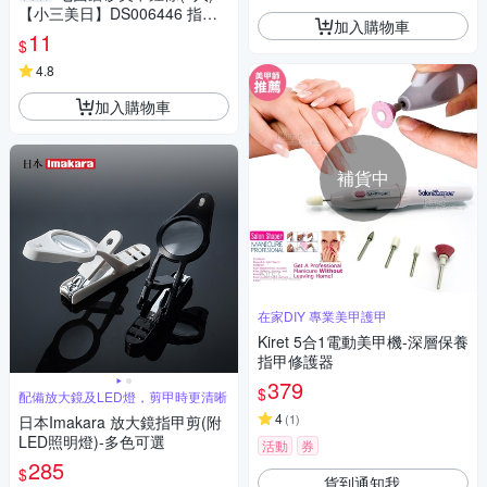
【小三美日】DS006446 指甲
加入購物車
搓刀／修甲
11
$
4.8
加入購物車
補貨中
在家DIY 專業美甲護甲
Kiret 5合1電動美甲機-深層保養
指甲修護器
379
$
配備放大鏡及LED燈，剪甲時更清晰
4
(
1
)
日本Imakara 放大鏡指甲剪(附
LED照明燈)-多色可選
活動
券
285
$
貨到通知我