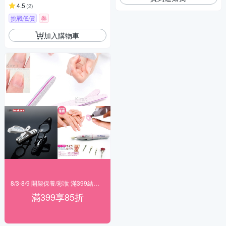
4.5
(
2
)
挑戰低價
券
加入購物車
8/3-8/9 開架保養/彩妝 滿399結帳85折
滿399享85折