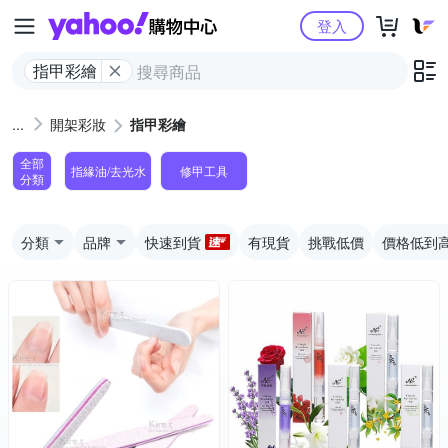
Yahoo購物中心
登入
指甲彩繪
開架彩妝
指甲彩繪
全部
指緣油/去光水
修甲工具
分類
分類
品牌
快速到貨
有現貨
挑戰低價
價格低到