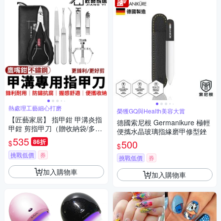
熱處理工藝細心打磨
榮獲GQ與Health美容大賞
【匠藝家居】 指甲鉗 甲溝炎指
德國索尼根 Germanikure 極輕
甲鉗 剪指甲刀（贈收納袋/多功
便攜水晶玻璃指緣磨甲修型銼
能七件套）
535
86折
500
$
$
挑戰低價
券
挑戰低價
券
加入購物車
加入購物車