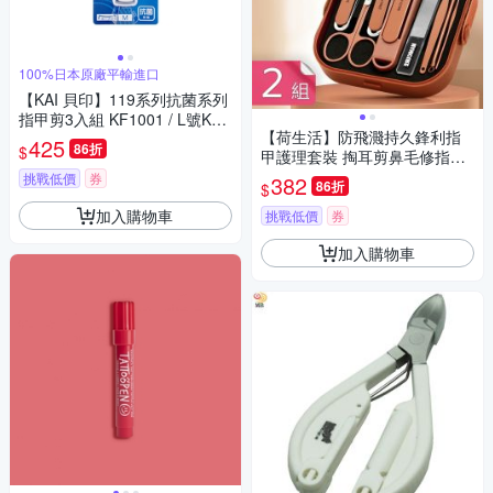
100%日本原廠平輸進口
【KAI 貝印】119系列抗菌系列
指甲剪3入組 KF1001 / L號KF1
【荷生活】防飛濺持久鋒利指
002(任選)-日本境內版
425
86折
$
甲護理套裝 掏耳剪鼻毛修指甲
精修護理套組-2入組
挑戰低價
券
382
86折
$
加入購物車
挑戰低價
券
加入購物車