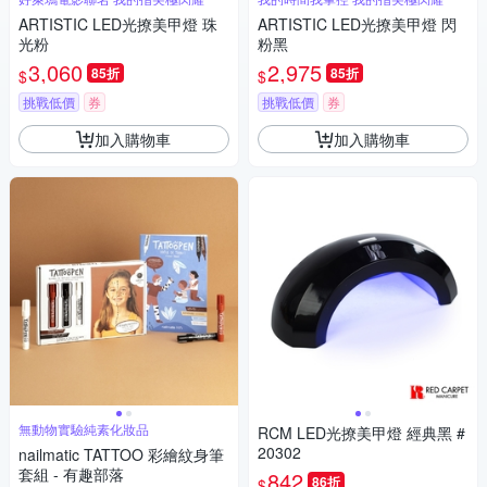
ARTISTIC LED光撩美甲燈 珠
ARTISTIC LED光撩美甲燈 閃
光粉
粉黑
3,060
2,975
85折
85折
$
$
挑戰低價
券
挑戰低價
券
加入購物車
加入購物車
無動物實驗純素化妝品
RCM LED光撩美甲燈 經典黑 #
20302
nailmatic TATTOO 彩繪紋身筆
套組 - 有趣部落
842
86折
$