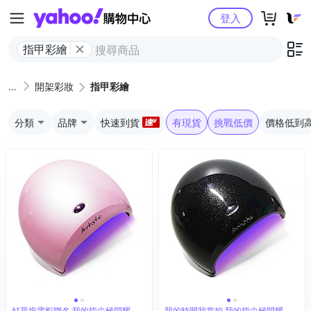
Yahoo購物中心
登入
指甲彩繪
開架彩妝
指甲彩繪
分類
品牌
快速到貨
有現貨
挑戰低價
價格低到
好萊塢電影聯名 我的指尖極閃耀
我的時間我掌控 我的指尖極閃耀