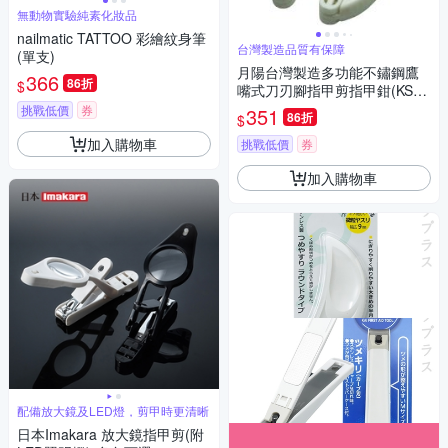
無動物實驗純素化妝品
nailmatic TATTOO 彩繪紋身筆
台灣製造品質有保障
(單支)
月陽台灣製造多功能不鏽鋼鷹
366
86折
$
嘴式刀刃腳指甲剪指甲鉗(KS28
17)
挑戰低價
券
351
86折
$
加入購物車
挑戰低價
券
加入購物車
配備放大鏡及LED燈，剪甲時更清晰
日本Imakara 放大鏡指甲剪(附