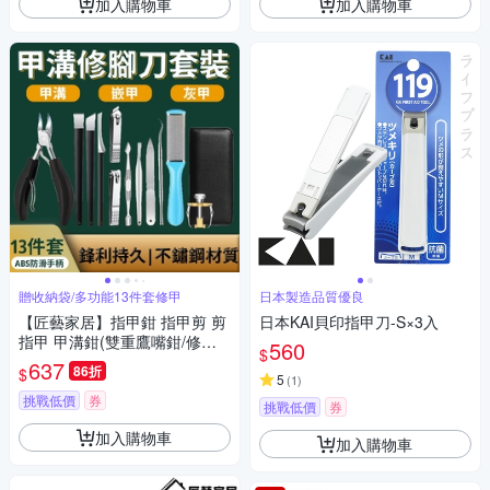
加入購物車
加入購物車
贈收納袋/多功能13件套修甲
日本製造品質優良
【匠藝家居】指甲鉗 指甲剪 剪
日本KAI貝印指甲刀-S×3入
指甲 甲溝鉗(雙重鷹嘴鉗/修剪
560
$
器/死皮剪/修腳刀工具13件套)-
637
86折
$
贈收納袋
5
(
1
)
挑戰低價
券
挑戰低價
券
加入購物車
加入購物車