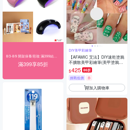
DIY美甲彩繪筆
8/3-8/9 開架保養/彩妝 滿399結帳85折
【AFAMIC 艾法】DIY速乾塗鴉
不擴散美甲彩繪筆(美甲塗鴉筆
滿399享85折
指甲彩繪筆 丙烯馬克筆 畫筆 彩
425
86折
$
色筆)
挑戰低價
券
加入購物車