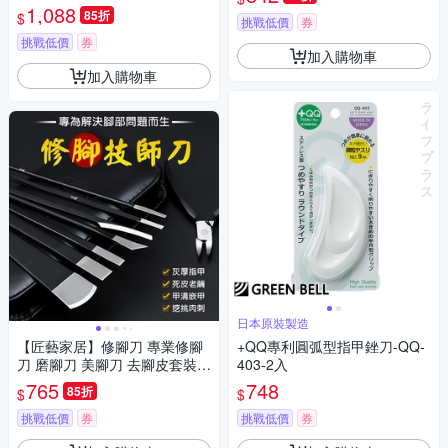
1,088
85折
$
挑戰低價
券
挑戰低價
券
加入購物車
加入購物車
日本原裝製造
【匠藝家居】修腳刀 專業修腳
+QQ專利圓弧型指甲銼刀-QQ-
刀 磨腳刀 美腳刀 去腳皮套裝
403-2入
磨腳器 去死皮刀 剪腳刀（黑色
765
748
85折
$
$
9件套）
挑戰低價
券
挑戰低價
券