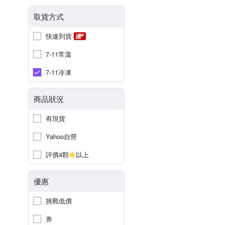
取貨方式
快速到貨
7-11常溫
7-11冷凍
商品狀況
有現貨
Yahoo自營
評價4顆
以上
優惠
挑戰低價
券