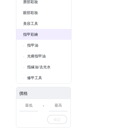
唇部彩妝
眼部彩妝
美容工具
指甲彩繪
指甲油
光療指甲油
指緣油/去光水
修甲工具
價格
-
確定