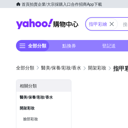
首頁
拍賣
企業/大宗採購入口
合作招商
App下載
Yahoo購物中心
指甲彩繪
全部分類
點換券
登記送
指甲
醫美/保養/彩妝/香水
開架彩妝
相關分類
醫美/保養/彩妝/香水
開架彩妝
臉部彩妝