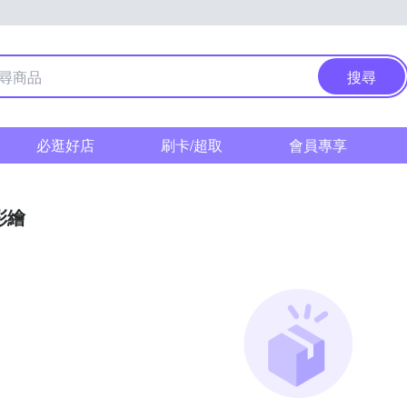
搜尋
必逛好店
刷卡/超取
會員專享
彩繪