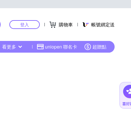
購物車
帳號綁定送
登入
看更多
uniopen 聯名卡
超贈點