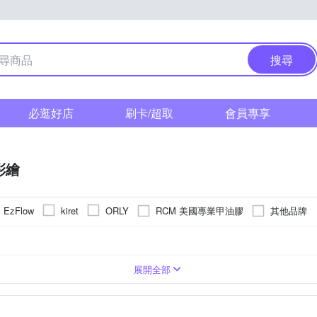
搜尋
必逛好店
刷卡/超取
會員專享
彩繪
RCM 美國專業甲油膠
其他品牌
EzFlow
kiret
ORLY
無特殊保存期限
貼
去光水
36個月
潔顏
展開全部