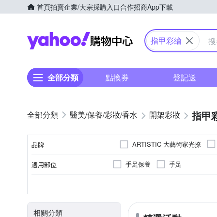
首頁
拍賣
企業/大宗採購入口
合作招商
App下載
Yahoo購物中心
指甲彩繪
全部分類
點換券
登記送
指甲
醫美/保養/彩妝/香水
開架彩妝
ARTISTIC 大藝術家光撩
品牌
手足保養
手足
適用部位
品牌名稱
清潔保養套組
全年齡
開架
各種肌膚
製造日期以包裝為準，正常商品
美甲工具/修容組
大人
指甲油/指甲
刷具組
品類
適用對象
品牌定位
適用膚質
製造日期/有效日期
商品品類
相關分類