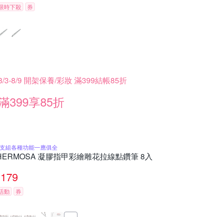
限時下殺
券
8/3-8/9 開架保養/彩妝 滿399結帳85折
滿399享85折
8支組各種功能一應俱全
HERMOSA 凝膠指甲彩繪雕花拉線點鑽筆 8入
179
活動
券