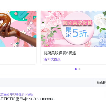
開架美妝保養5折起
滿39大優惠
推薦排
搖滾光撩 甲型美麗的小秘訣
ARTISTIC磨甲棒150/150 #03308