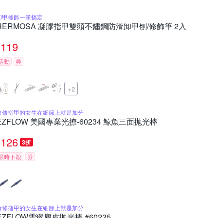
卸甲修飾一筆搞定
HERMOSA 凝膠指甲雙頭不鏽鋼防滑卸甲刨/修飾筆 2入
119
活動
券
+2
會修指甲的女生在細節上就是加分
EZFLOW 美國專業光撩-60234 鯨魚三面拋光棒
126
3折
限時下殺
券
會修指甲的女生在細節上就是加分
EZFLOW雪猴麂皮拋光棒 #60235