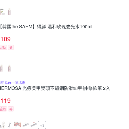
【韓國the SAEM】得鮮-溫和玫瑰去光水100ml
109
活動
券
卸甲修飾一筆搞定
HERMOSA 光療美甲雙頭不鏽鋼防滑卸甲刨/修飾筆 2入
119
活動
券
+3