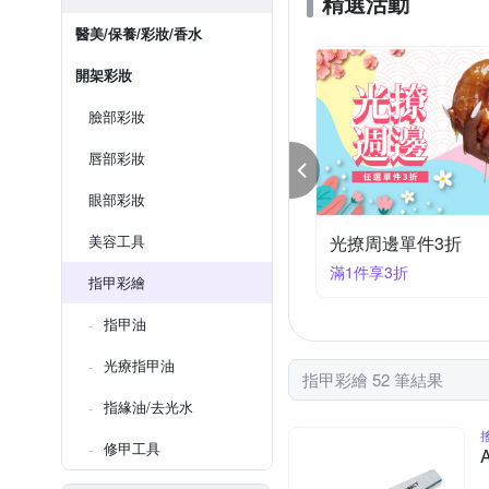
精選活動
醫美/保養/彩妝/香水
開架彩妝
臉部彩妝
唇部彩妝
眼部彩妝
撩周邊單件3折
美容工具
開架美妝保養5折起
件享3折
滿39大優惠
指甲彩繪
指甲油
光療指甲油
指甲彩繪 52 筆結果
指緣油/去光水
修甲工具