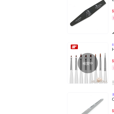
$
$
補貨中
$