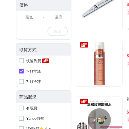
$
價格
-
確定
取貨方式
$
快速到貨
7-11常溫
7-11冷凍
商品狀況
有現貨
$
Yahoo自營
補貨中
評價4顆
以上