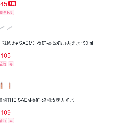
45
3折
限時下殺
【韓國the SAEM】得鮮-高效強力去光水150ml
105
活動
券
韓國THE SAEM得鮮-溫和玫瑰去光水
109
活動
券