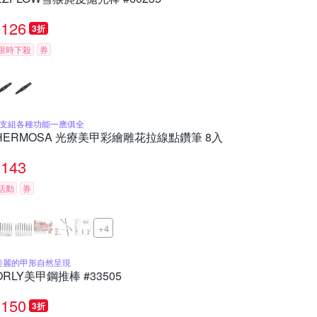
126
3折
限時下殺
券
8支組各種功能一應俱全
HERMOSA 光療美甲彩繪雕花拉線點鑽筆 8入
143
活動
券
+4
美麗的甲形自然呈現
ORLY美甲鋼推棒 #33505
150
3折