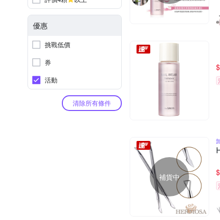
優惠
挑戰低價
券
$
活動
清除所有條件
$
補貨中