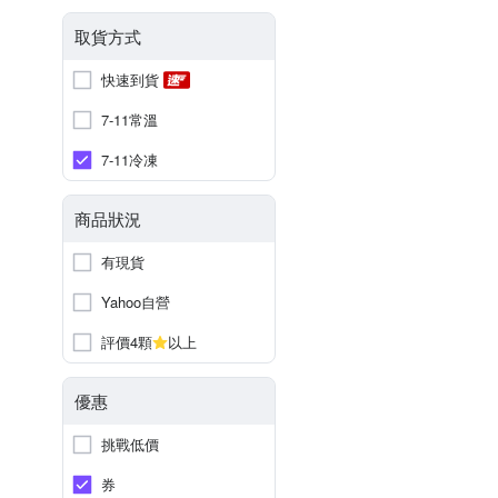
取貨方式
快速到貨
7-11常溫
7-11冷凍
商品狀況
有現貨
Yahoo自營
評價4顆
以上
優惠
挑戰低價
券