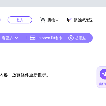
購物車
帳號綁定送
登入
看更多
uniopen 聯名卡
超贈點
內容，放寬條件重新搜尋。