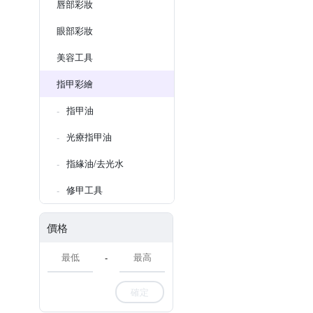
唇部彩妝
眼部彩妝
美容工具
指甲彩繪
指甲油
光療指甲油
指緣油/去光水
修甲工具
價格
-
確定