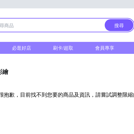
搜尋
必逛好店
刷卡/超取
會員專享
彩繪
很抱歉，目前找不到您要的商品及資訊，請嘗試調整限縮