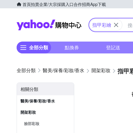
首頁
拍賣
企業/大宗採購入口
合作招商
App下載
Yahoo購物中心
指甲彩繪
全部分類
點換券
登記送
指甲
醫美/保養/彩妝/香水
開架彩妝
相關分類
醫美/保養/彩妝/香水
開架彩妝
臉部彩妝