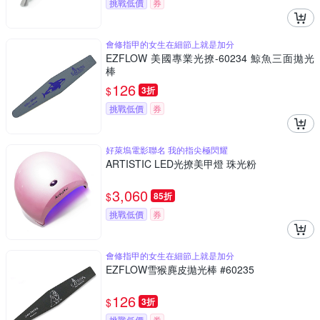
挑戰低價
券
會修指甲的女生在細節上就是加分
EZFLOW 美國專業光撩-60234 鯨魚三面拋光
棒
126
$
3折
挑戰低價
券
好萊塢電影聯名 我的指尖極閃耀
ARTISTIC LED光撩美甲燈 珠光粉
3,060
$
85折
挑戰低價
券
會修指甲的女生在細節上就是加分
EZFLOW雪猴麂皮拋光棒 #60235
126
$
3折
挑戰低價
券