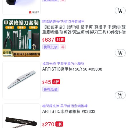
贈收納袋/多功能13件套修甲
【匠藝家居】指甲鉗 指甲剪 剪指甲 甲溝鉗(雙
重鷹嘴鉗/修剪器/死皮剪/修腳刀工具13件套)-贈
收納袋
637
$
86折
挑戰低價
券
搖滾光撩 甲型美麗的小秘訣
ARTISTIC磨甲棒150/150 #03308
45
$
3折
挑戰低價
極閃耀光撩 美甲師指定鋼推棒
ARTISTIC水晶鋼推棒 #03333
270
$
3折