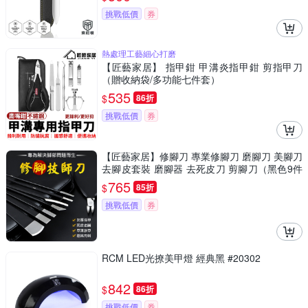
挑戰低價
券
熱處理工藝細心打磨
【匠藝家居】 指甲鉗 甲溝炎指甲鉗 剪指甲刀
（贈收納袋/多功能七件套）
535
$
86折
挑戰低價
券
【匠藝家居】修腳刀 專業修腳刀 磨腳刀 美腳刀
去腳皮套裝 磨腳器 去死皮刀 剪腳刀（黑色9件
套）
765
$
85折
挑戰低價
券
RCM LED光撩美甲燈 經典黑 #20302
842
$
86折
挑戰低價
券