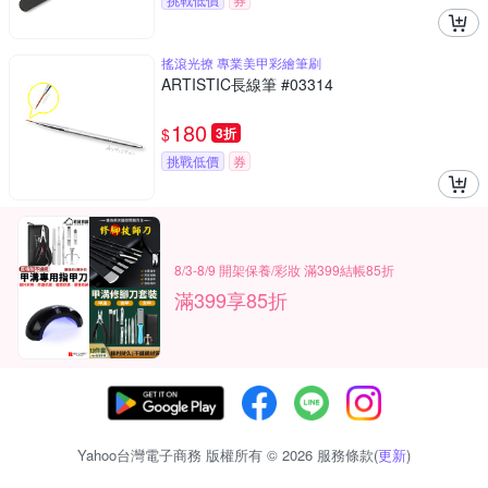
搖滾光撩 專業美甲彩繪筆刷
ARTISTIC長線筆 #03314
180
$
3折
挑戰低價
券
8/3-8/9 開架保養/彩妝 滿399結帳85折
滿399享85折
Yahoo台灣電子商務 版權所有 © 2026 服務條款(
更新
)