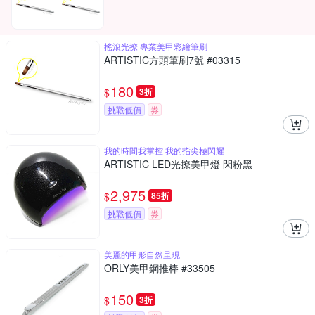
搖滾光撩 專業美甲彩繪筆刷
ARTISTIC方頭筆刷7號 #03315
180
$
3折
挑戰低價
券
我的時間我掌控 我的指尖極閃耀
ARTISTIC LED光撩美甲燈 閃粉黑
2,975
$
85折
挑戰低價
券
美麗的甲形自然呈現
ORLY美甲鋼推棒 #33505
150
$
3折