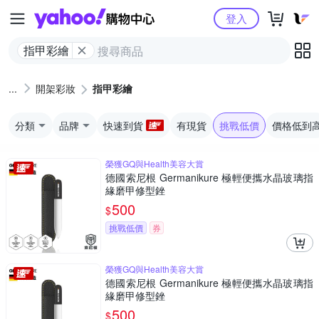
Yahoo購物中心
登入
指甲彩繪
開架彩妝
指甲彩繪
分類
品牌
快速到貨
有現貨
挑戰低價
價格低到
榮獲GQ與Health美容大賞
德國索尼根 Germanikure 極輕便攜水晶玻璃指
緣磨甲修型銼
500
$
挑戰低價
券
榮獲GQ與Health美容大賞
德國索尼根 Germanikure 極輕便攜水晶玻璃指
緣磨甲修型銼
500
$