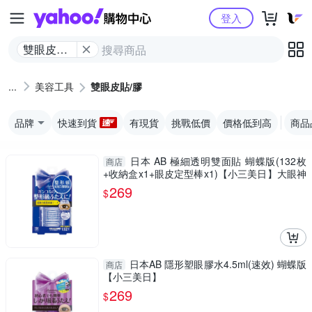
Yahoo購物中心
登入
雙眼皮貼/
膠
美容工具
雙眼皮貼/膠
品牌
快速到貨
有現貨
挑戰低價
價格低到高
商品
日本 AB 極細透明雙面貼 蝴蝶版(132枚
商店
+收納盒x1+眼皮定型棒x1)【小三美日】大眼神
器 D601468
269
$
日本AB 隱形塑眼膠水4.5ml(速效) 蝴蝶版
商店
【小三美日】
269
$