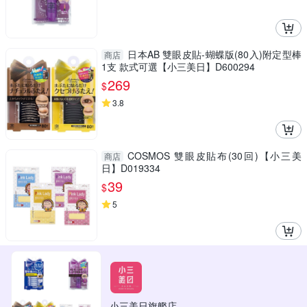
日本AB 雙眼皮貼-蝴蝶版(80入)附定型棒
商店
1支 款式可選【小三美日】D600294
269
$
3.8
COSMOS 雙眼皮貼布(30回)【小三美
商店
日】D019334
39
$
5
小三美日旗艦店