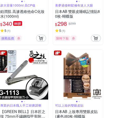
超大容量1000ml 高CP值
美夢過後輕鬆擁有迷人大眼
鉑潤肌 高滲透維他命C化妝
日本AB 雙眼皮睡眠記憶貼8
水(1000ml)
0枚-蝴蝶版
340
298
86折
$299
$
$
5
5
(
1
)
(
1
)
挑戰低價
券
限時下殺
券
專業的日本職人手工研磨調整
可以上妝的雙眼皮貼
【GREEN BELL】日本匠之
日本AB 上妝專用雙眼皮貼
技 75mm不鏽鋼指甲剪附銼
(膚色)80枚-蝴蝶版