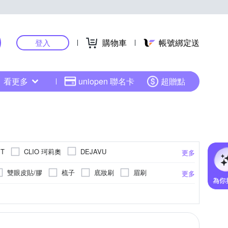
購物車
帳號綁定送
登入
看更多
uniopen 聯名卡
超贈點
CLIO 珂莉奧
IT
DEJAVU
更多
KAI 貝印
KISSME 奇士美
kiret
雙眼皮貼/膠
梳子
底妝刷
眉刷
更多
Reddot 紅點生活
SHILLS 舒兒絲
美容工具專用清潔
清潔刷
鼻影刷
霜
去角質
面膜/凍膜/凝凍/泥膜
更多
ISS 蔡司
ZWILLING 德國雙人
其他品牌