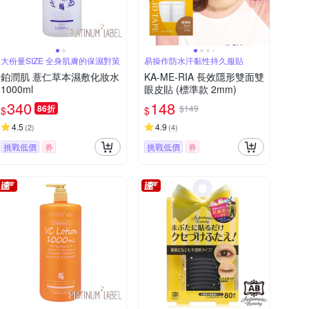
大份量SIZE 全身肌膚的保濕對策
易操作防水汗黏性持久服貼
鉑潤肌 薏仁草本濕敷化妝水
KA-ME-RIA 長效隱形雙面雙
1000ml
眼皮貼 (標準款 2mm)
340
148
86折
$149
$
$
4.5
4.9
(
2
)
(
4
)
挑戰低價
券
挑戰低價
券