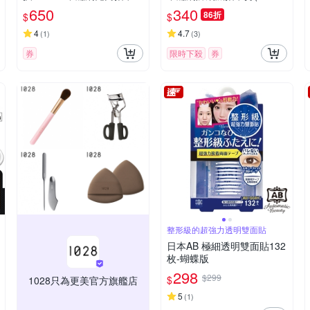
剪-厚指甲專用(G-1203)
22)
650
340
86折
$
$
4
4.7
(
1
)
(
3
)
券
限時下殺
券
整形級的超強力透明雙面貼
日本AB 極細透明雙面貼132
枚-蝴蝶版
298
$299
$
1028只為更美官方旗艦店
5
(
1
)