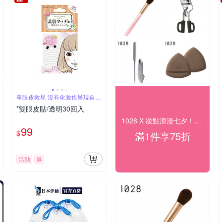
單眼皮救星 沒有化妝也呈現自然
的雙眼皮
*雙眼皮貼/透明30回入
1028 X 妝點浪漫七夕！全館75折起
99
$
滿1件享75折
活動
券