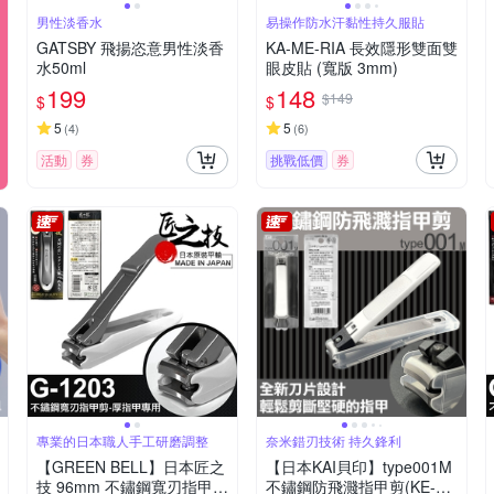
男性淡香水
易操作防水汗黏性持久服貼
GATSBY 飛揚恣意男性淡香
KA-ME-RIA 長效隱形雙面雙
水50ml
眼皮貼 (寬版 3mm)
199
148
$149
$
$
5
5
(
4
)
(
6
)
活動
券
挑戰低價
券
專業的日本職人手工研磨調整
奈米錯刃技術 持久鋒利
【GREEN BELL】日本匠之
【日本KAI貝印】type001M
技 96mm 不鏽鋼寬刃指甲
不鏽鋼防飛濺指甲剪(KE-01