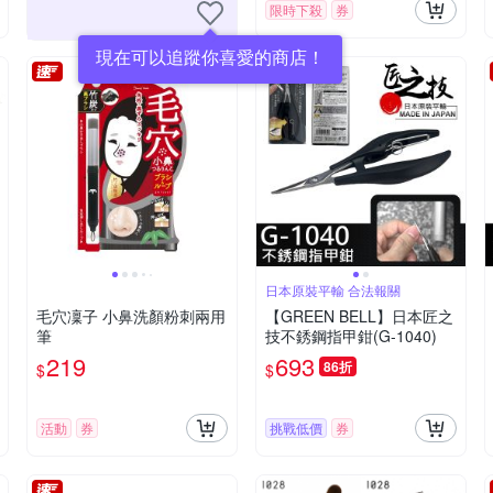
限時下殺
券
現在可以追蹤你喜愛的商店！
日本原裝平輸 合法報關
毛穴凜子 小鼻洗顏粉刺兩用
【GREEN BELL】日本匠之
筆
技不銹鋼指甲鉗(G-1040)
219
693
86折
$
$
活動
券
挑戰低價
券