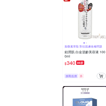
胎盤素萃取 對抗肌膚各種問題
鉑潤肌 白金逆齡美容液 100
0ml
340
86折
$
挑戰低價
券