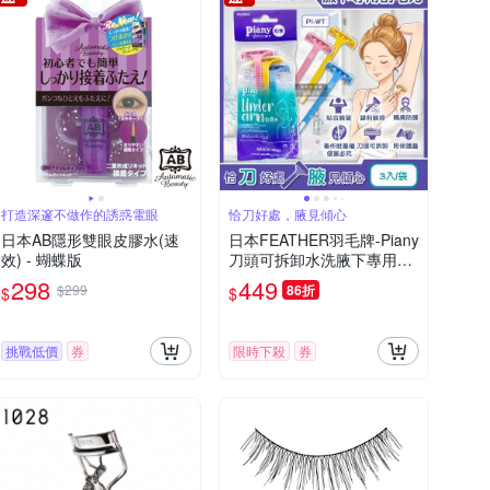
打造深邃不做作的誘惑電眼
恰刀好處，腋見傾心
日本AB隱形雙眼皮膠水(速
日本FEATHER羽毛牌-Piany
效) - 蝴蝶版
刀頭可拆卸水洗腋下專用刮
毛刀3入/袋PI-WT(附保護蓋
298
449
$299
86折
$
$
腋窩毛量修飾刀,輕巧便攜仕
女順滑美體刀,手動刮腋毛美
容工具)
挑戰低價
券
限時下殺
券