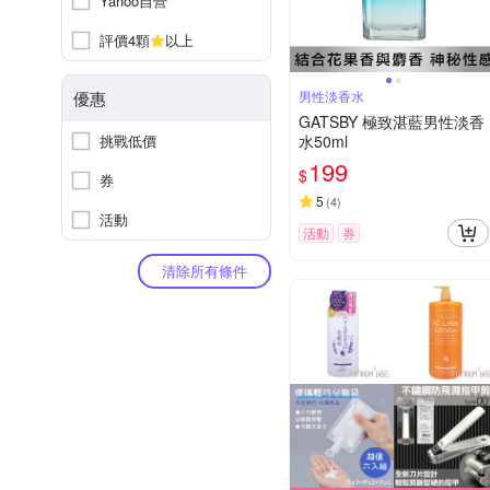
Yahoo自營
評價4顆
以上
優惠
男性淡香水
GATSBY 極致湛藍男性淡香
挑戰低價
水50ml
199
$
券
5
(
4
)
活動
活動
券
清除所有條件