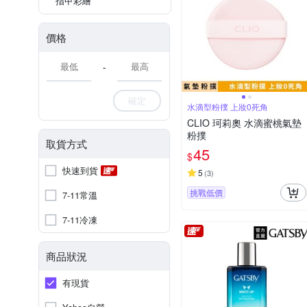
指甲彩繪
價格
-
確定
水滴型粉撲 上妝0死角
CLIO 珂莉奧 水滴蜜桃氣墊
粉撲
取貨方式
45
$
快速到貨
5
(
3
)
挑戰低價
7-11常溫
7-11冷凍
商品狀況
有現貨