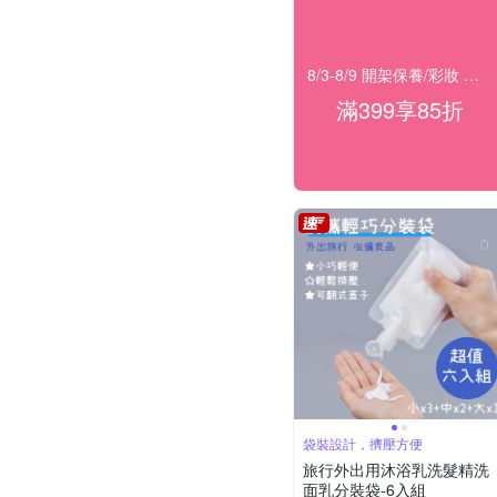
8/3-8/9 開架保養/彩妝 滿399結帳85折
滿399享85折
袋裝設計，擠壓方便
旅行外出用沐浴乳洗髮精洗
面乳分裝袋-6入組