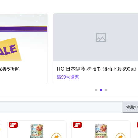
、保養5折起
ITO 日本伊藤 洗臉巾 限時下殺$90up
滿99大優惠
推薦排