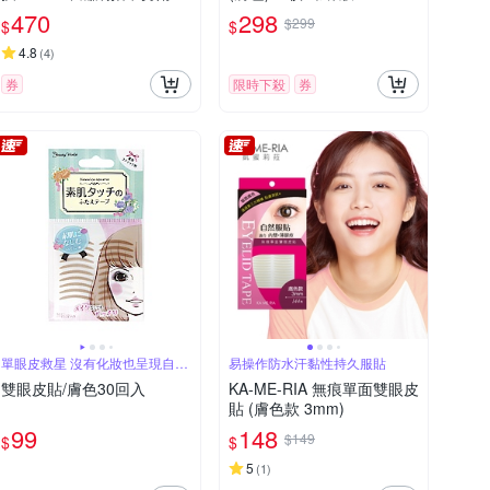
刀-小(G-1113)
470
298
$299
$
$
4.8
(
4
)
券
限時下殺
券
單眼皮救星 沒有化妝也呈現自然
易操作防水汗黏性持久服貼
的雙眼皮
雙眼皮貼/膚色30回入
KA-ME-RIA 無痕單面雙眼皮
貼 (膚色款 3mm)
99
148
$149
$
$
5
(
1
)