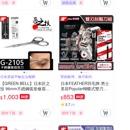
活動
券
挑戰低價
券
日本原裝平輸合法報關
堅韌耐用，無可剃代
【GREEN BELL】日本匠之
日本FEATHER羽毛牌-男士
技 96mm不銹鋼弧形修眉剪
美容Popular蝴蝶式雙刃刀
刀(G-2105)
頭順滑安全刮鬍刀組-刀架1
1,003
853
86折
86折
$
$
入+替換刀片2入/盒(雙面鉑
合金刀頭,鬢角美型剃刀,復
3.7
(
1
)
古剃鬍刀)
限時下殺
券
限時下殺
券