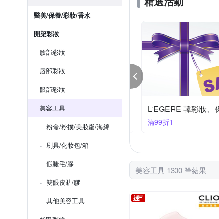
精選活動
醫美/保養/彩妝/香水
開架彩妝
臉部彩妝
唇部彩妝
眼部彩妝
美節限定
美容工具
L'EGERE 韓彩妝
99享9折
滿99折1
粉盒/粉撲/美妝蛋/海綿
刷具/化妝包/箱
假睫毛/膠
美容工具 1300 筆結果
雙眼皮貼/膠
其他美容工具