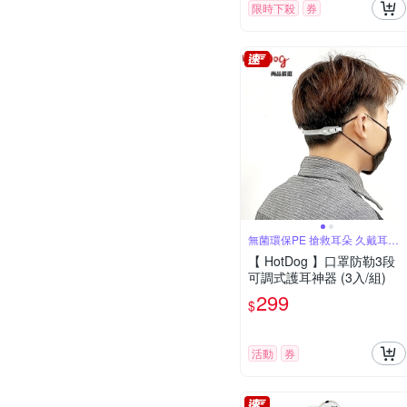
限時下殺
券
無菌環保PE 搶救耳朵 久戴耳不
痛
【 HotDog 】口罩防勒3段
可調式護耳神器 (3入/組)
299
$
活動
券