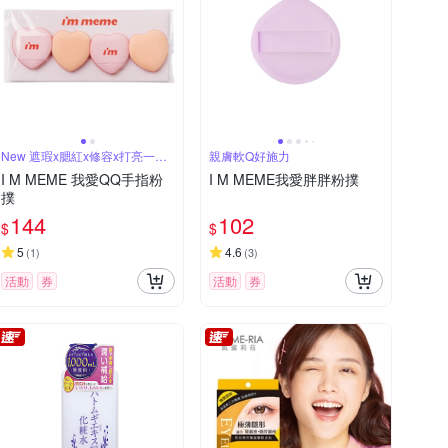
New 遮瑕x腮紅x修容x打亮一拍
親膚軟Q好施力
完妝
I M MEME 我愛QQ手指粉
I M MEME我愛胖胖粉撲
撲
144
102
$
$
5
4.6
(
1
)
(
3
)
活動
券
活動
券