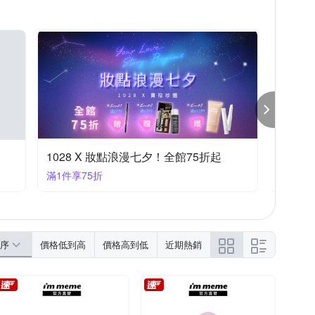
1028 X 妝點浪漫七夕！全館75折起
假睫毛
滿1件享75折
滿1件享
序
價格低到高
價格高到低
近期熱銷