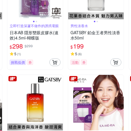
立即打造深邃不做作的誘惑電眼
男性淡香水
日本AB 隱形雙眼皮膠水(速
GATSBY 鉑金王者男性淡香
效)4.5ml-蝴蝶版
水50ml
298
199
$299
$
$
5
5
(
1
)
(
6
)
挑戰低價
券
活動
券