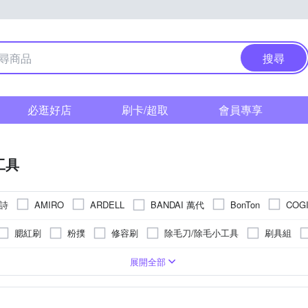
搜尋
必逛好店
刷卡/超取
會員專享
工具
維詩
BANDAI 萬代
AMIRO
ARDELL
BonTon
COG
 BELL 綠貝
IKEMOTO 池本刷子
HBN
i’m meme
iSFun
腮紅刷
粉撲
修容刷
除毛刀/除毛小工具
刷具組
NAVALLIHILL 娜法莉
NOV 娜芙
O Pretty 歐沛媞
MOMUS
遮瑕刷
睫毛夾/燙睫器
剪刀/打薄剪
修眉刀/刀片
眼部
汗劑/體香劑
手足保養
化妝水/青春露/導入液
精華液
乳液/乳霜/日霜/晚
-
展開全部
UNICAT 變臉貓
VIGILL 婦潔
ZE
TengYue
TOMOON
去硬皮機
其他美容小物
未來美
綠鐘匠之技
鉑潤肌