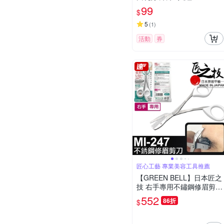
99
$
5
(
1
)
活動
券
匠心工藝 專業美容工具推薦
【GREEN BELL】日本匠之
技 右手專用不鏽鋼修眉剪刀
(MI-247)
552
86折
$