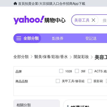
首頁
拍賣
企業/大宗採購入口
合作招商
App下載
Yahoo購物中心
美容工具
全部分類
點換券
登記送
美容
醫美/保養/彩妝/香水
開架彩妝
ACTS 
1028
3M
品牌
Galatea 葛拉蒂
GREEN
美甲工具/修容組
眼影刷
商品品類
品牌名稱
KOSE 高絲
KOJI
唇刷
蜜粉刷
眼線刷
眼部
假睫毛
各種肌膚
開架
大人
依包裝上標示
身體保養
專櫃
隔離防曬
標示外包裝
臉部
止
適用部位
品類
適用膚質
品牌定位
適用對象
製造日期/有效日期
SHISEIDO 資生堂東京櫃
美容儀器
吸油面紙
護手霜
日本天然物研究所
月陽
相關分類