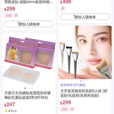
498
雙眼皮貼-細版4mm超值96枚入
$
贈Y棒
299
券
$
活動
券
加入購物車
加入購物車
輕薄無痕 均勻服貼
月牙弧形無痕粉底刷3入組 (粉
月陽可水洗嬌點保護隱形矽膠
底刷/化妝刷/魚尾粉底刷)
胸貼乳暈貼超值2對(KF652)
299
$
247
$
活動
券
4.3
(
4
)