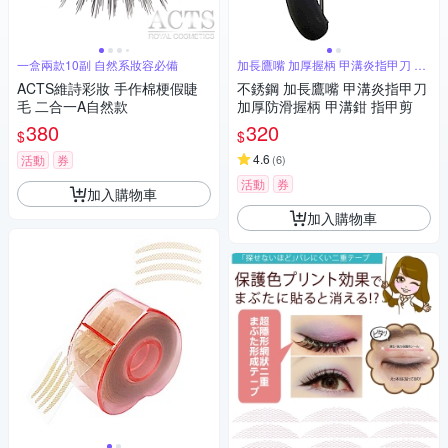
一盒兩款10副 自然系妝容必備
加長鷹嘴 加厚握柄 甲溝炎指甲刀 指
甲剪
ACTS維詩彩妝 手作棉梗假睫
不銹鋼 加長鷹嘴 甲溝炎指甲刀
毛 二合一A自然款
加厚防滑握柄 甲溝鉗 指甲剪
380
320
$
$
4.6
活動
券
(
6
)
活動
券
加入購物車
加入購物車