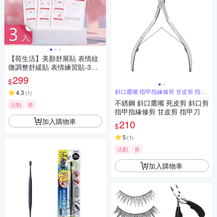
【荷生活】美顏舒展貼 表情紋
微調整舒緩貼 表情練習貼-3入
組
299
$
斜口鷹嘴 指甲指緣修剪 甘皮剪 指甲
4.3
(
1
)
刀
不銹鋼 斜口鷹嘴 死皮剪 斜口剪
活動
券
指甲指緣修剪 甘皮剪 指甲刀
加入購物車
210
$
5
(
1
)
活動
券
加入購物車