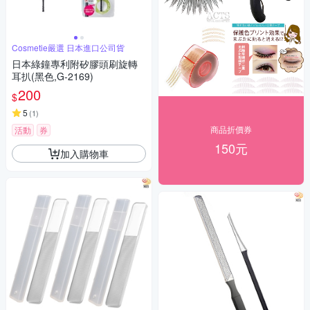
Cosmetie嚴選 日本進口公司貨
日本綠鐘專利附矽膠頭刷旋轉
耳扒(黑色,G-2169)
200
$
5
(
1
)
商品折價券
活動
券
150元
加入購物車