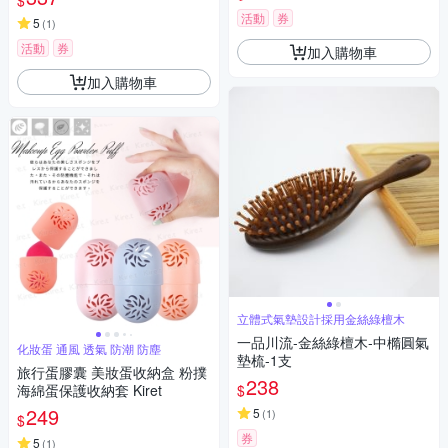
$
活動
券
5
(
1
)
活動
券
加入購物車
加入購物車
立體式氣墊設計採用金絲綠檀木
一品川流-金絲綠檀木-中橢圓氣
化妝蛋 通風 透氣 防潮 防塵
墊梳-1支
旅行蛋膠囊 美妝蛋收納盒 粉撲
238
$
海綿蛋保護收納套 Kiret
249
5
(
1
)
$
券
5
(
1
)