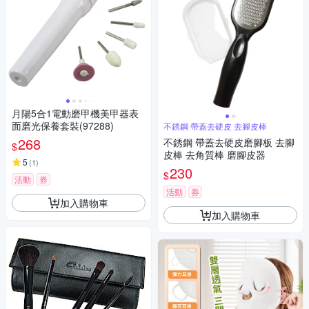
月陽5合1電動磨甲機美甲器表
面磨光保養套裝(97288)
不銹鋼 帶蓋去硬皮 去腳皮棒
268
不銹鋼 帶蓋去硬皮磨腳板 去腳
$
皮棒 去角質棒 磨腳皮器
5
(
1
)
230
$
活動
券
活動
券
加入購物車
加入購物車