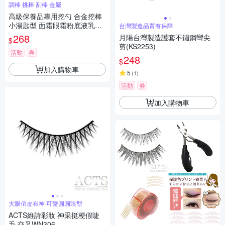
調棒 挑棒 刮棒 金屬
高級保養品專用挖勺 合金挖棒
小湯匙型 面霜眼霜粉底液乳液
台灣製造品質有保障
挖取 加贈絨布收納袋 Kiret(顏
268
月陽台灣製造護套不鏽鋼彎尖
$
色隨機)
剪(KS2253)
活動
券
248
$
加入購物車
5
(
1
)
活動
券
加入購物車
大眼俏皮有神 可愛圓圓眼型
ACTS維詩彩妝 神采挺梗假睫
毛 交叉WN306