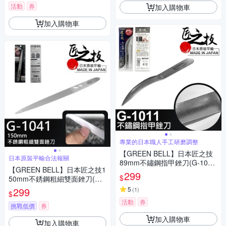
活動
券
加入購物車
加入購物車
專業的日本職人手工研磨調整
【GREEN BELL】日本匠之技
日本原裝平輸合法報關
89mm不鏽鋼指甲銼刀(G-101
【GREEN BELL】日本匠之技1
1)
299
$
50mm不銹鋼粗細雙面銼刀(兩
用指甲銼刀 指緣銼刀 磨甲刀/G
299
5
(
1
)
$
-1041)
活動
券
挑戰低價
券
加入購物車
加入購物車