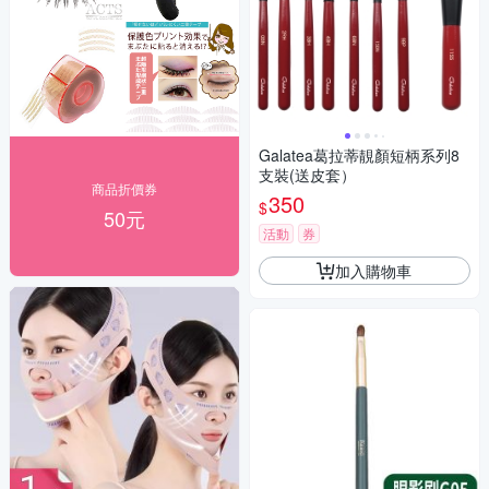
Galatea葛拉蒂靚顏短柄系列8
支裝(送皮套）
商品折價券
350
$
50元
活動
券
加入購物車