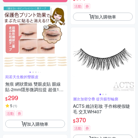
活動
券
加入購物車
宛若天生般的雙眼皮
無痕 網狀蕾絲 雙眼皮貼 眼線
貼-2mm隱形微調拉提 超值120
枚入 kiret
299
$
層次加密交疊 提升眼型輪廓
5
ACTS 維詩彩妝 手作棉梗假睫
(
1
)
毛 交叉WH407
活動
券
370
$
加入購物車
活動
券