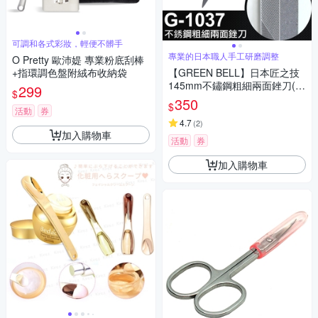
可調和各式彩妝，輕便不髒手
專業的日本職人手工研磨調整
O Pretty 歐沛媞 專業粉底刮棒
+指環調色盤附絨布收納袋
【GREEN BELL】日本匠之技
145mm不鏽鋼粗細兩面銼刀(G
299
$
-1037)
350
$
活動
券
4.7
(
2
)
加入購物車
活動
券
加入購物車