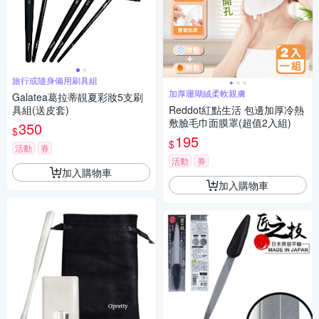
旅行或隨身備用刷具組
加厚珊瑚絨柔軟親膚
Galatea葛拉蒂靚夏彩妝5支刷
具組(送皮套)
Reddot紅點生活 包邊加厚冷熱
敷臉毛巾面膜罩(超值2入組)
350
$
195
$
活動
券
活動
券
加入購物車
加入購物車