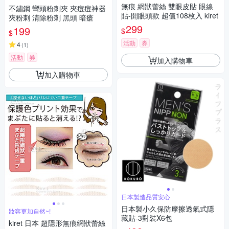
無痕 網狀蕾絲 雙眼皮貼 眼線
不鏽鋼 彎頭粉刺夾 夾痘痘神器
貼-開眼頭款 超值108枚入 kiret
夾粉刺 清除粉刺 黑頭 暗瘡
299
199
$
$
活動
券
4
(
1
)
活動
券
加入購物車
加入購物車
日本製造品質安心
日本製小久保防摩擦透氣式隱
妝容更加自然~!
藏貼-3對裝X6包
kiret 日本 超隱形無痕網狀蕾絲