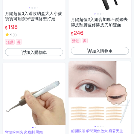
月陽超值3入送收納盒大人小孩
寶寶可用奈米玻璃修型打磨拋
月陽超值2入組合加厚不銹鋼去
光指甲銼刀磨指甲板(NAG91X
腳皮刮腳皮修腳皮刀加雙面指
198
$
3)
甲銼刀磨指甲板(SFN138)
246
$
4
(
1
)
活動
券
活動
券
加入購物車
加入購物車
前開眼頭 瞬間聚焦放大 宛若天生
彎頭粉刺夾 夾粉刺 黑頭