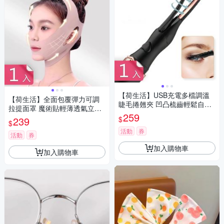
【荷生活】USB充電多檔調溫
【荷生活】全面包覆彈力可調
睫毛捲翹夾 凹凸梳齒輕鬆自然
拉提面罩 魔術貼輕薄透氣立體
捲翹電動睫毛夾-1入組
259
剪裁臉部拉提器-1入組
$
239
$
活動
券
活動
券
加入購物車
加入購物車