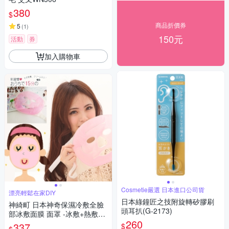
380
$
商品折價券
5
(
1
)
150元
活動
券
加入購物車
Cosmetie嚴選 日本進口公司貨
漂亮輕鬆在家DIY
日本綠鐘匠之技附旋轉矽膠刷
神綺町 日本神奇保濕冷敷全臉
頭耳扒(G-2173)
部冰敷面膜 面罩 -冰敷+熱敷兩
260
用
337
$