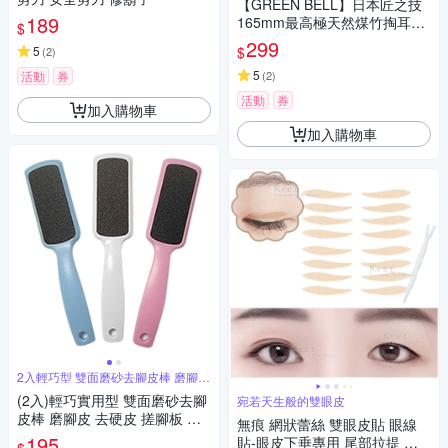
【GREEN BELL】日本匠之技
189
165mm最高極天然煤竹掏耳勺
$
(掏耳棒 挖耳器 耳掏 耳扒 耳耙
299
$
5
(
2
)
子/G-2155)
5
活動
券
(
2
)
活動
券
加入購物車
加入購物車
2入輕巧型 雙面磨砂去腳皮棒 磨腳皮
器
(2入)輕巧實用型 雙面磨砂去腳
宛若天生般的雙眼皮
皮棒 磨腳皮 去硬皮 搓腳板 腳
無痕 網狀蕾絲 雙眼皮貼 眼線
皮銼 腳銼
195
貼-眼皮下垂專用 尾部拉提 超