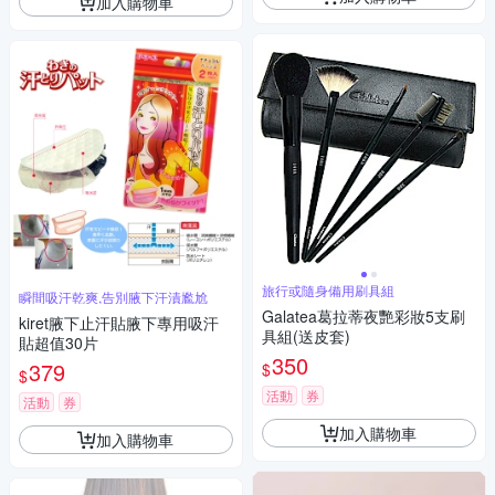
加入購物車
旅行或隨身備用刷具組
瞬間吸汗乾爽,告別腋下汗漬尷尬
Galatea葛拉蒂夜艷彩妝5支刷
kiret腋下止汗貼腋下專用吸汗
具組(送皮套)
貼超值30片
350
379
$
$
活動
券
活動
券
加入購物車
加入購物車