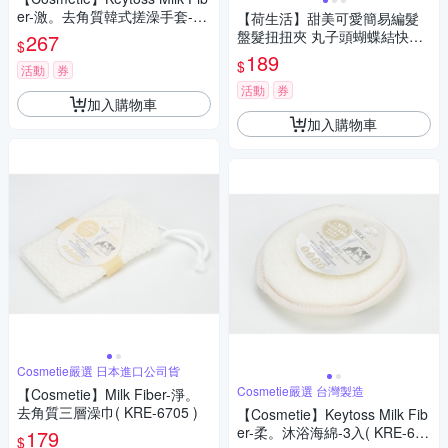
er-激。去角質韓式搓澡手套-2
【荷生活】甜美可愛簡易編髮
入( KRE-6505 )
盤髮扭扭夾 丸子頭蝴蝶結快速
267
$
做造型盤髮器-2入組
189
$
活動
券
活動
券
加入購物車
加入購物車
Cosmetie嚴選 日本進口公司貨
Cosmetie嚴選 台灣製造
【Cosmetie】Milk Fiber-淨。
去角質三層澡巾( KRE-6705 )
【Cosmetie】Keytoss Milk Fib
er-柔。沐浴海綿-3入( KRE-661
179
$