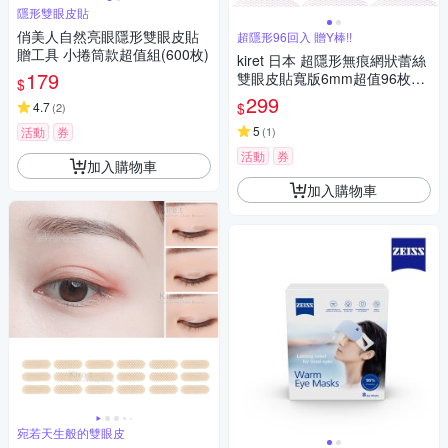
隱形雙眼皮貼
俏美人自然亮眼隱形雙眼皮貼
超隱形96回入 贈Y棒!!
贈工具 小捲筒款超值組(600枚)
kiret 日本 超隱形無痕網狀蕾絲
179
雙眼皮貼寬版6mm超值96枚入
$
贈Y棒
299
$
4.7
(
2
)
5
活動
券
(
1
)
活動
券
加入購物車
加入購物車
宛若天生般的雙眼皮