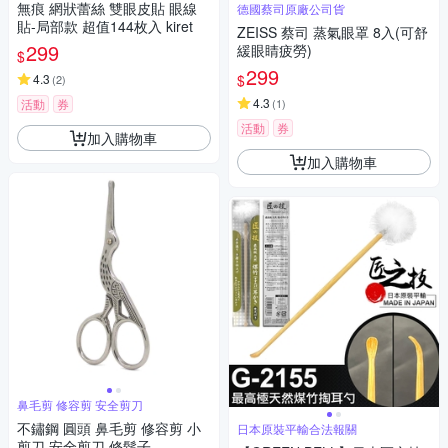
無痕 網狀蕾絲 雙眼皮貼 眼線
德國蔡司原廠公司貨
貼-局部款 超值144枚入 kiret
ZEISS 蔡司 蒸氣眼罩 8入(可舒
299
緩眼睛疲勞)
$
299
$
4.3
(
2
)
4.3
活動
券
(
1
)
活動
券
加入購物車
加入購物車
鼻毛剪 修容剪 安全剪刀
不鏽鋼 圓頭 鼻毛剪 修容剪 小
日本原裝平輸合法報關
剪刀 安全剪刀 修鬍子