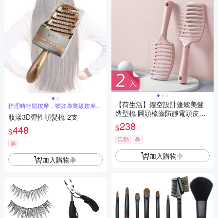
【荷生活】鏤空設計蓬鬆美髮
梳理時輕鬆按摩，猶如專業級按摩手
感
造型梳 圓頭梳齒防靜電頭皮按
妝漾3D彈性順髮梳-2支
摩梳-2入組
238
$
448
$
活動
券
券
加入購物車
加入購物車