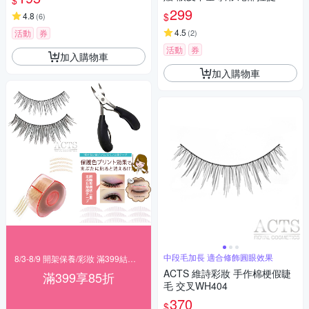
$
值80枚入 kiret
299
$
4.8
(
6
)
4.5
活動
券
(
2
)
活動
券
加入購物車
加入購物車
中段毛加長 適合修飾圓眼效果
8/3-8/9 開架保養/彩妝 滿399結帳85折
ACTS 維詩彩妝 手作棉梗假睫
滿399享85折
毛 交叉WH404
370
$