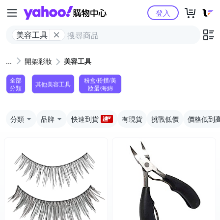
Yahoo購物中心
登入
美容工具
開架彩妝
美容工具
全部
粉盒/粉撲/美
其他美容工具
分類
妝蛋/海綿
分類
品牌
快速到貨
有現貨
挑戰低價
價格低到