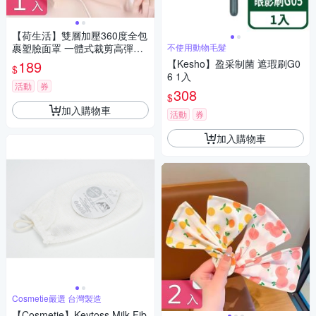
【荷生活】雙層加壓360度全包
裹塑臉面罩 一體式裁剪高彈拉
不使用動物毛髮
伸緊緻提拉面罩-1入組
189
【Kesho】盈采制菌 遮瑕刷G0
$
6 1入
活動
券
308
$
加入購物車
活動
券
加入購物車
Cosmetie嚴選 台灣製造
【Cosmetie】Keytoss Milk Fib