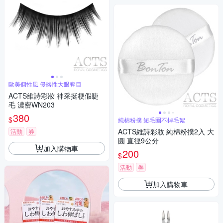
歐美個性風 侵略性大眼奪目
ACTS維詩彩妝 神采挺梗假睫
毛 濃密WN203
380
$
純棉粉撲 短毛圈不掉毛絮
ACTS維詩彩妝 純棉粉撲2入 大
活動
券
圓 直徑9公分
加入購物車
200
$
活動
券
加入購物車