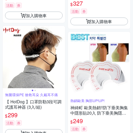
0 )
327
$
活動
券
活動
券
加入購物車
加入購物車
無菌環保PE 搶救耳朵 久戴耳不痛
熱銷歐美 胸部UP!UP!
【 HotDog 】口罩防勒3段可調
式護耳神器 (3入/組)
神綺町 歐美熱銷!!防下垂美胸集
中隱形貼20入 防下垂美胸隱形
299
$
貼
249
$
活動
券
活動
券
加入購物車