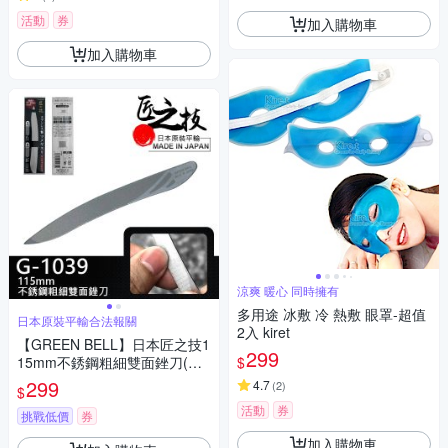
活動
券
加入購物車
加入購物車
涼爽 暖心 同時擁有
多用途 冰敷 冷 熱敷 眼罩-超值
日本原裝平輸合法報關
2入 kiret
【GREEN BELL】日本匠之技1
299
$
15mm不銹鋼粗細雙面銼刀(兩
用指甲銼刀 指緣銼刀 磨甲刀/G
299
4.7
(
2
)
$
-1039)
活動
券
挑戰低價
券
加入購物車