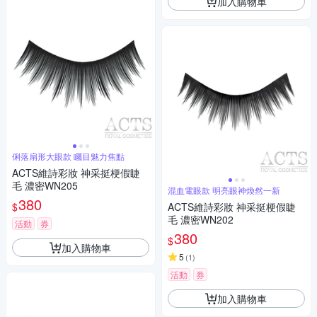
加入購物車
俐落扇形大眼款 矚目魅力焦點
ACTS維詩彩妝 神采挺梗假睫
毛 濃密WN205
混血電眼款 明亮眼神煥然一新
380
$
ACTS維詩彩妝 神采挺梗假睫
毛 濃密WN202
活動
券
380
$
加入購物車
5
(
1
)
活動
券
加入購物車