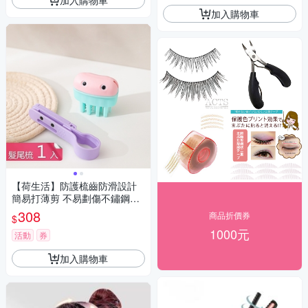
加入購物車
【荷生活】防護梳齒防滑設計
簡易打薄剪 不易劃傷不鏽鋼刀
片易清理劉海剪-髮尾梳1入組
308
商品折價券
$
1000元
活動
券
加入購物車