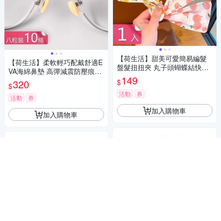
【荷生活】甜美可愛簡易編髮
【荷生活】柔軟輕巧配戴舒適E
盤髮扭扭夾 丸子頭蝴蝶結快速
VA海綿鼻墊 高彈減震防壓痕黏
做造型盤髮器-1入組
149
貼式眼鏡鼻托-8粒裝10條組
$
320
$
活動
券
活動
券
加入購物車
加入購物車