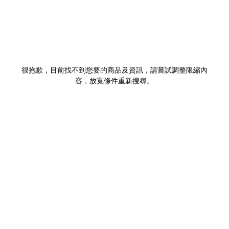
很抱歉，目前找不到您要的商品及資訊，請嘗試調整限縮內
容，放寬條件重新搜尋。