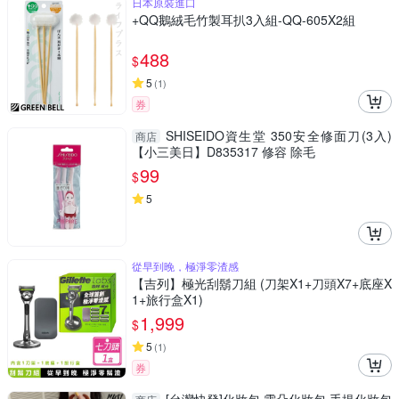
日本原裝進口
+QQ鵝絨毛竹製耳扒3入組-QQ-605X2組
488
$
5
(
1
)
券
SHISEIDO資生堂 350安全修面刀(3入)
商店
【小三美日】D835317 修容 除毛
99
$
5
從早到晚，極淨零渣感
【吉列】極光刮鬍刀組 (刀架X1+刀頭X7+底座X
1+旅行盒X1)
1,999
$
5
(
1
)
券