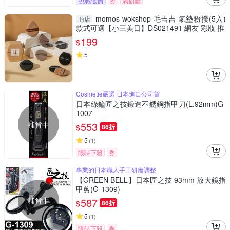
挑戰低價
券
滿額贈
momos wokshop 毛吉吉 氣墊粉撲(5入)
商店
款式可選【小三美日】DS021491 網友 彩妝 推
199
$
5
Cosmetie嚴選 日本進口公司貨
日本綠鐘匠之技鍛造不銹鋼指甲刀(L.92mm)G-
1007
補貨中
553
$
86折
5
(
1
)
限時下殺
券
專業的日本職人手工研磨調整
【GREEN BELL】日本匠之技 93mm 放大鏡指
甲剪(G-1309)
補貨中
587
$
86折
5
(
1
)
限時下殺
券