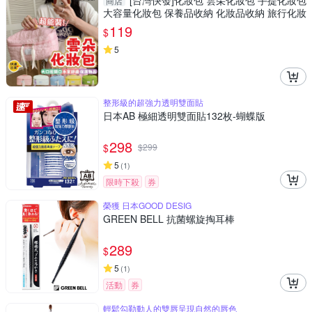
[台灣快發]化妝包 雲朵化妝包 手提化妝包
商店
大容量化妝包 保養品收納 化妝品收納 旅行化妝
包
119
$
5
整形級的超強力透明雙面貼
日本AB 極細透明雙面貼132枚-蝴蝶版
298
$
$
299
5
(
1
)
限時下殺
券
榮獲 日本GOOD DESIG
GREEN BELL 抗菌螺旋掏耳棒
289
$
5
(
1
)
活動
券
輕鬆勾勒動人的雙唇呈現自然的唇色