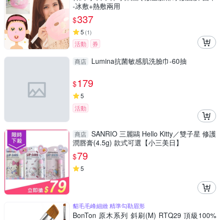
-冰敷+熱敷兩用
337
$
5
(
1
)
活動
券
Lumina抗菌敏感肌洗臉巾-60抽
商店
179
$
5
活動
SANRIO 三麗鷗 Hello Kitty／雙子星 修護
商店
潤唇膏(4.5g) 款式可選【小三美日】
79
$
5
貂毛毛峰細緻 精準勾勒眉形
BonTon 原木系列 斜刷(M) RTQ29 頂級100%