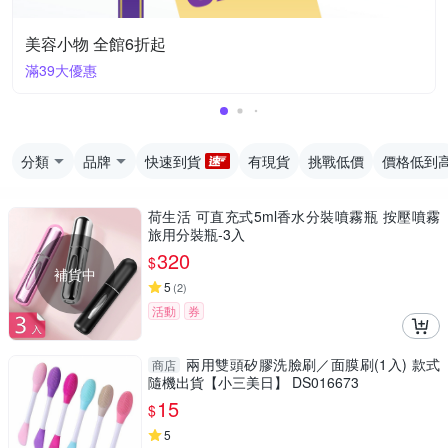
美容小物 全館6折起
滿39大優惠
分類
品牌
快速到貨
有現貨
挑戰低價
價格低到
荷生活 可直充式5ml香水分裝噴霧瓶 按壓噴霧
旅用分裝瓶-3入
320
$
補貨中
5
(
2
)
活動
券
兩用雙頭矽膠洗臉刷／面膜刷(1入) 款式
商店
隨機出貨【小三美日】 DS016673
15
$
5