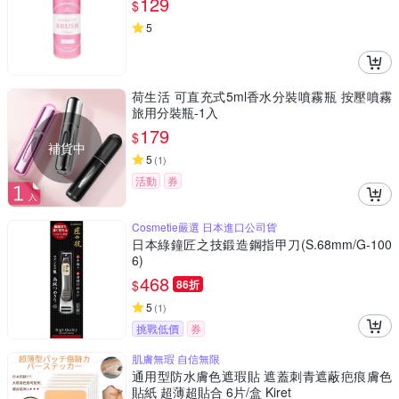
129
$
5
荷生活 可直充式5ml香水分裝噴霧瓶 按壓噴霧
旅用分裝瓶-1入
179
$
補貨中
5
(
1
)
活動
券
Cosmetie嚴選 日本進口公司貨
日本綠鐘匠之技鍛造鋼指甲刀(S.68mm/G-100
6)
468
$
86折
5
(
1
)
挑戰低價
券
肌膚無瑕 自信無限
通用型防水膚色遮瑕貼 遮蓋刺青遮蔽疤痕膚色
貼紙 超薄超貼合 6片/盒 Kiret