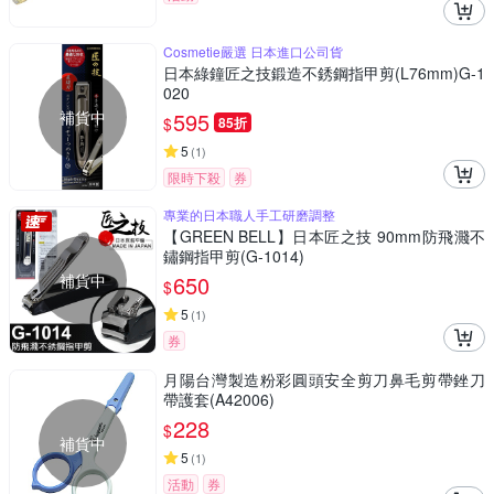
Cosmetie嚴選 日本進口公司貨
日本綠鐘匠之技鍛造不銹鋼指甲剪(L76mm)G-1
020
補貨中
595
$
85折
5
(
1
)
限時下殺
券
專業的日本職人手工研磨調整
【GREEN BELL】日本匠之技 90mm防飛濺不
鏽鋼指甲剪(G-1014)
補貨中
650
$
5
(
1
)
券
月陽台灣製造粉彩圓頭安全剪刀鼻毛剪帶銼刀
帶護套(A42006)
228
$
補貨中
5
(
1
)
活動
券