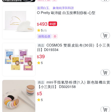
溫潤白玉、 象徵純淨與和諧
O Pretty 歐沛媞 白玉按摩刮痧板-心型
493
$
85折
5
(
1
)
挑戰低價
券
COSMOS 雙眼皮貼布(30回)【小三美
商店
日】D019334
39
$
5
mini手指氣墊粉撲(1入) 顏色隨機出貨
商店
【小三美日】 DS020158
5
$
5