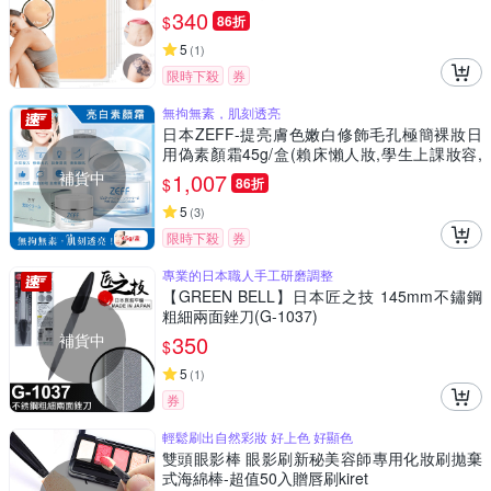
340
$
86折
5
(
1
)
限時下殺
券
無拘無素，肌刻透亮
日本ZEFF-提亮膚色嫩白修飾毛孔極簡裸妝日
用偽素顏霜45g/盒(賴床懶人妝,學生上課妝容,
打底護膚妝前乳,萬用美妝面霜,377淨白保養精
補貨中
1,007
$
86折
華)
5
(
3
)
限時下殺
券
專業的日本職人手工研磨調整
【GREEN BELL】日本匠之技 145mm不鏽鋼
粗細兩面銼刀(G-1037)
補貨中
350
$
5
(
1
)
券
輕鬆刷出自然彩妝 好上色 好顯色
雙頭眼影棒 眼影刷新秘美容師專用化妝刷拋棄
式海綿棒-超值50入贈唇刷kiret