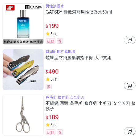
男性淡香水
GATSBY 極致湛藍男性淡香水50ml
199
$
5
(
4
)
活動
券
堅固耐用不易損壞
螳螂型防飛濺集屑指甲剪-大-2支組
490
$
5
(
1
)
券
鼻毛剪 修容剪 安全剪刀
不鏽鋼 圓頭 鼻毛剪 修容剪 小剪刀 安全剪刀 修
鬍子
189
$
5
(
2
)
活動
券