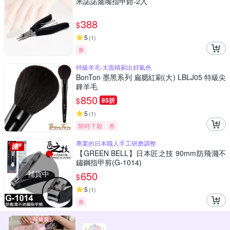
米諾諾鷹嘴指甲鉗-2入
388
$
5
(
1
)
券
特級羊毛‧大面積刷出好氣色
BonTon 墨黑系列 扁腮紅刷(大) LBLJ05 特級尖
鋒羊毛
850
$
85折
5
(
1
)
限時下殺
券
專業的日本職人手工研磨調整
【GREEN BELL】日本匠之技 90mm防飛濺不
鏽鋼指甲剪(G-1014)
補貨中
650
$
5
(
1
)
券