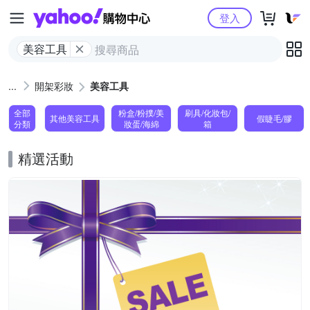
Yahoo購物中心
登入
美容工具
開架彩妝
美容工具
全部
粉盒/粉撲/美
刷具/化妝包/
其他美容工具
假睫毛/膠
分類
妝蛋/海綿
箱
精選活動