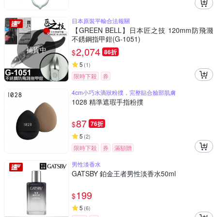
日本原裝平輸合法報關
【GREEN BELL】日本匠之技 120mm防飛濺
不銹鋼指甲鉗(G-1051)
補貨中
2,074
$
86折
5
(
1
)
限時下殺
券
4cm小巧水滴狀粉撲，完整貼合臉部肌膚
1028 精準遮瑕手指粉撲
87
$
76折
5
(
2
)
限時下殺
券
滿額贈
男性淡香水
GATSBY 鉑金王者男性淡香水50ml
199
$
5
(
6
)