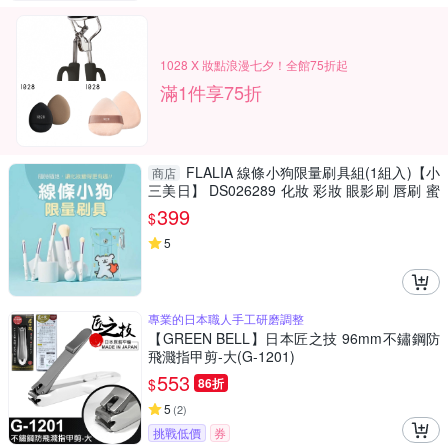
1028 X 妝點浪漫七夕！全館75折起
滿1件享75折
FLALIA 線條小狗限量刷具組(1組入)【小
商店
三美日】 DS026289 化妝 彩妝 眼影刷 唇刷 蜜
粉刷
399
$
5
專業的日本職人手工研磨調整
【GREEN BELL】日本匠之技 96mm不鏽鋼防
飛濺指甲剪-大(G-1201)
553
$
86折
5
(
2
)
挑戰低價
券