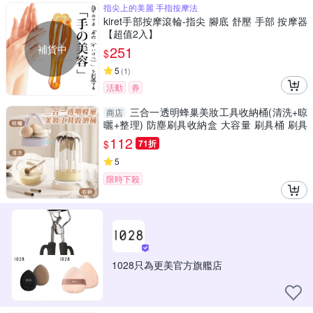
指尖上的美麗 手指按摩法
kiret手部按摩滾輪-指尖 腳底 舒壓 手部 按摩器
【超值2入】
補貨中
251
$
5
(
1
)
活動
券
三合一透明蜂巢美妝工具收納桶(清洗+晾
商店
曬+整理) 防塵刷具收納盒 大容量 刷具桶 刷具
清洗器
112
$
71折
5
限時下殺
1028只為更美官方旗艦店