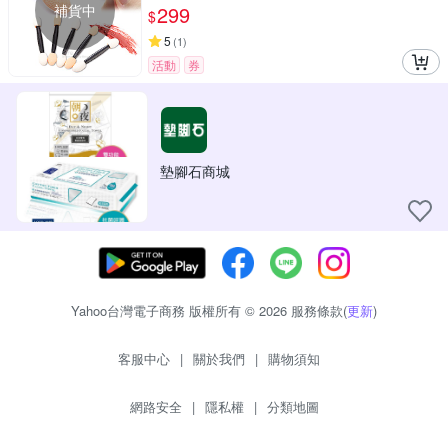
補貨中
299
$
5
(
1
)
活動
券
墊腳石商城
Yahoo台灣電子商務 版權所有 © 2026 服務條款(
更新
)
客服中心
|
關於我們
|
購物須知
網路安全
|
隱私權
|
分類地圖