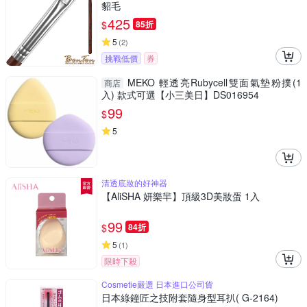
貂毛
425
$
85折
5
(
2
)
挑戰低價
券
MEKO 輕透亮Rubycell雙面氣墊粉撲(1
商店
入) 款式可選【小三美日】DS016954
99
$
5
清透底妝的好神器
【AliSHA 妍樂羋】頂級3D美妝蛋 1入
99
$
84折
5
(
1
)
限時下殺
Cosmetie嚴選 日本進口公司貨
日本綠鐘匠之技附套隨身型耳扒( G-2164)