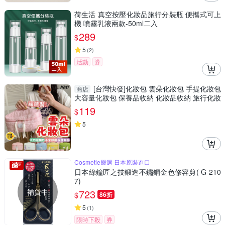
荷生活 真空按壓化妝品旅行分裝瓶 便攜式可上
機 噴霧乳液兩款-50ml二入
289
$
5
(
2
)
活動
券
[台灣快發]化妝包 雲朵化妝包 手提化妝包
商店
大容量化妝包 保養品收納 化妝品收納 旅行化妝
包
119
$
5
Cosmetie嚴選 日本原裝進口
日本綠鐘匠之技鍛造不鏽鋼金色修容剪( G-210
7)
補貨中
723
$
86折
5
(
1
)
限時下殺
券