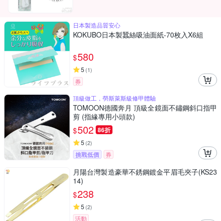
日本製造品質安心
KOKUBO日本製蠶絲吸油面紙-70枚入X6組
580
$
5
(
1
)
券
頂級做工，勞斯萊斯級修甲體驗
TOMOON德國奔月 頂級全鏡面不鏽鋼斜口指甲
剪 (指緣專用小頭款)
502
$
86折
5
(
2
)
挑戰低價
券
月陽台灣製造豪華不銹鋼鍍金平眉毛夾子(KS23
14)
238
$
5
(
2
)
活動