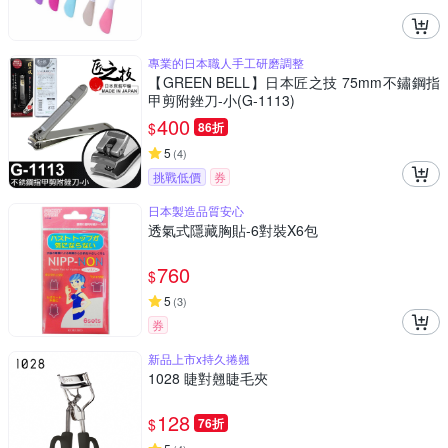
專業的日本職人手工研磨調整
【GREEN BELL】日本匠之技 75mm不鏽鋼指
甲剪附銼刀-小(G-1113)
400
$
86折
5
(
4
)
挑戰低價
券
日本製造品質安心
透氣式隱藏胸貼-6對裝X6包
760
$
5
(
3
)
券
新品上市x持久捲翹
1028 睫對翹睫毛夾
128
$
76折