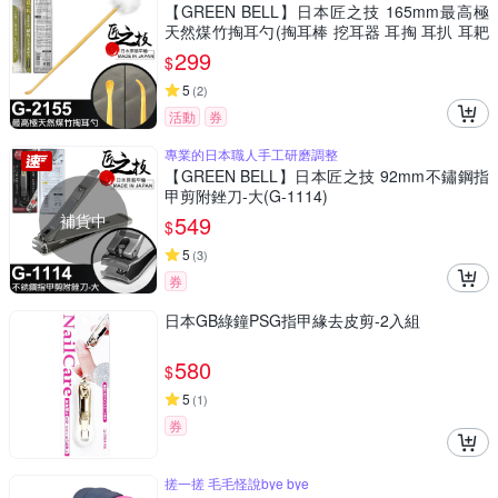
【GREEN BELL】日本匠之技 165mm最高極
天然煤竹掏耳勺(掏耳棒 挖耳器 耳掏 耳扒 耳耙
子/G-2155)
299
$
5
(
2
)
活動
券
專業的日本職人手工研磨調整
【GREEN BELL】日本匠之技 92mm不鏽鋼指
甲剪附銼刀-大(G-1114)
補貨中
549
$
5
(
3
)
券
日本GB綠鐘PSG指甲緣去皮剪-2入組
580
$
5
(
1
)
券
搓一搓 毛毛怪說bye bye