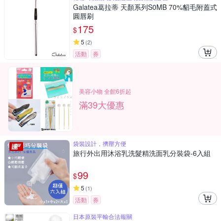
Galatea葛拉蒂 天顏系列S0MB 70%貂毛附蓋式
圓唇刷
175
$
5
(
2
)
活動
券
美容小物 全館6折起
滿39大優惠
袋裝設計，擠壓方便
旅行外出用沐浴乳洗髮精洗面乳分裝袋-6入組
99
$
5
(
1
)
活動
券
日本原裝平輸合法報關