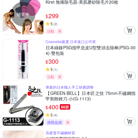
Kiret 無痛除毛器-美肌磨砂除毛片20枚
補貨中
299
$
5
(
2
)
活動
券
Cosmetie嚴選 日本進口公司貨
日本綠鐘PSG指甲息皮U型雙頭去除棒(PSG-00
4)-雙包裝
300
$
5
(
1
)
活動
券
專業的日本職人手工研磨調整
【GREEN BELL】日本匠之技 75mm不鏽鋼指
甲剪附銼刀-小(G-1113)
400
$
86折
5
(
4
)
挑戰低價
券
高硬度不鏽鋼材質