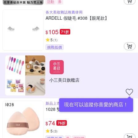
活動
券
各大美妝雜誌推薦使用
ARDELL 假睫毛 #308【眼尾款】
105
$
71折
5
(
1
)
挑戰低價
小三美日旗艦店
新品上市x一拍柔焦定妝
現在可以追蹤你喜愛的商店！
1028 雙面植絨蜜粉撲
74
$
76折
5
(
3
)