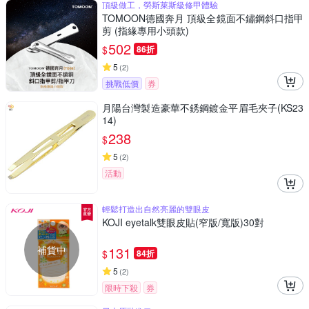
頂級做工，勞斯萊斯級修甲體驗
TOMOON德國奔月 頂級全鏡面不鏽鋼斜口指甲
剪 (指緣專用小頭款)
502
$
86折
5
(
2
)
挑戰低價
券
月陽台灣製造豪華不銹鋼鍍金平眉毛夾子(KS23
14)
238
$
5
(
2
)
活動
輕鬆打造出自然亮麗的雙眼皮
KOJI eyetalk雙眼皮貼(窄版/寬版)30對
補貨中
131
$
84折
5
(
2
)
限時下殺
券