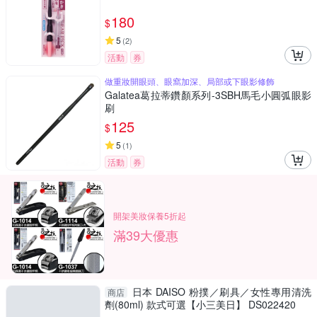
180
$
5
(
2
)
活動
券
做重妝開眼頭、眼窩加深、局部或下眼影修飾
Galatea葛拉蒂鑽顏系列-3SBH馬毛小圓弧眼影
刷
125
$
5
(
1
)
活動
券
開架美妝保養5折起
滿39大優惠
日本 DAISO 粉撲／刷具／女性專用清洗
商店
劑(80ml) 款式可選【小三美日】 DS022420