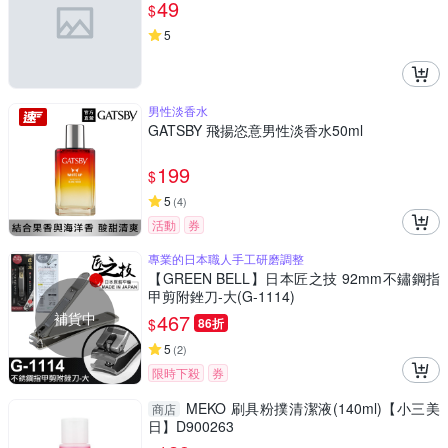
49
$
5
男性淡香水
GATSBY 飛揚恣意男性淡香水50ml
199
$
5
(
4
)
活動
券
專業的日本職人手工研磨調整
【GREEN BELL】日本匠之技 92mm不鏽鋼指
甲剪附銼刀-大(G-1114)
補貨中
467
$
86折
5
(
2
)
限時下殺
券
MEKO 刷具粉撲清潔液(140ml)【小三美
商店
日】D900263