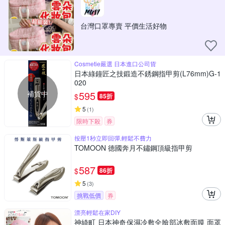
台灣口罩專賣 平價生活好物
Cosmetie嚴選 日本進口公司貨
日本綠鐘匠之技鍛造不銹鋼指甲剪(L76mm)G-1
020
補貨中
595
$
85折
5
(
1
)
限時下殺
券
按壓1秒立即回彈,輕鬆不費力
TOMOON 德國奔月不鏽鋼頂級指甲剪
587
$
86折
5
(
3
)
挑戰低價
券
漂亮輕鬆在家DIY
神綺町 日本神奇保濕冷敷全臉部冰敷面膜 面罩