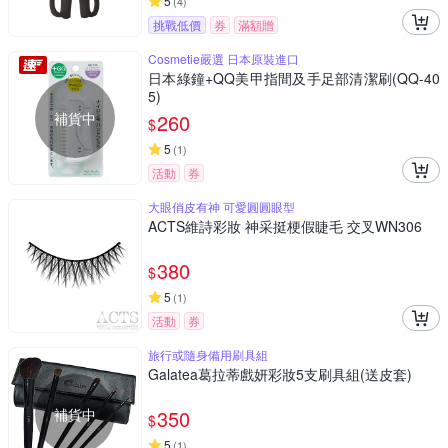
5
(
4
)
挑戰低價
券
滿額贈
Cosmetie嚴選 日本原裝進口
日本綠鐘+QQ美甲指間及手足部清潔刷(QQ-40
5)
補貨中
260
$
5
(
1
)
活動
券
大眼俏皮有神 可愛圓圓眼型
ACTS維詩彩妝 神采挺梗假睫毛 交叉WN306
380
$
5
(
1
)
活動
券
旅行或隨身備用刷具組
Galatea葛拉蒂戲妍彩妝5支刷具組(送皮套)
補貨中
350
$
5
(
1
)