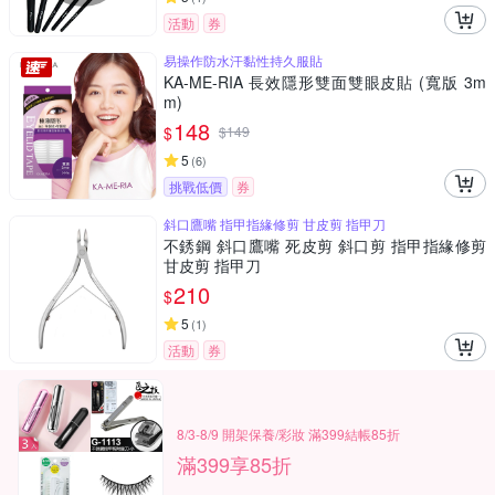
活動
券
易操作防水汗黏性持久服貼
KA-ME-RIA 長效隱形雙面雙眼皮貼 (寬版 3m
m)
148
$
$
149
5
(
6
)
挑戰低價
券
斜口鷹嘴 指甲指緣修剪 甘皮剪 指甲刀
不銹鋼 斜口鷹嘴 死皮剪 斜口剪 指甲指緣修剪
甘皮剪 指甲刀
210
$
5
(
1
)
活動
券
8/3-8/9 開架保養/彩妝 滿399結帳85折
滿399享85折