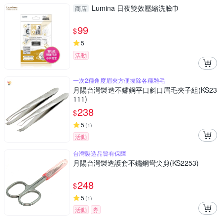
Lumina 日夜雙效壓縮洗臉巾
商店
99
$
5
活動
一次2種角度眉夾方便拔除各種雜毛
月陽台灣製造不鏽鋼平口斜口眉毛夾子組(KS23
111)
238
$
5
(
1
)
活動
台灣製造品質有保障
月陽台灣製造護套不鏽鋼彎尖剪(KS2253)
248
$
5
(
1
)
活動
券