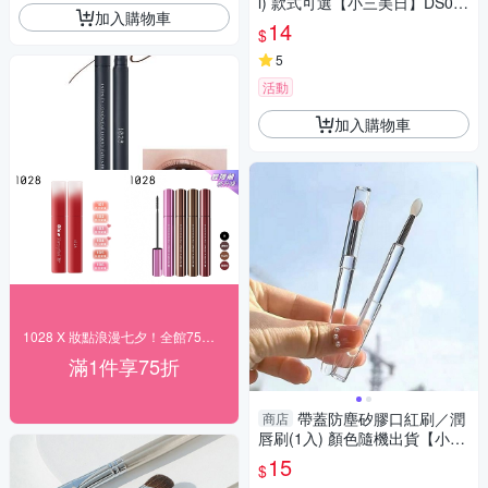
l) 款式可選【小三美日】DS02
加入購物車
1049
14
$
5
活動
加入購物車
1028 X 妝點浪漫七夕！全館75折起
滿1件享75折
帶蓋防塵矽膠口紅刷／潤
商店
唇刷(1入) 顏色隨機出貨【小三
美日】 DS022118
15
$