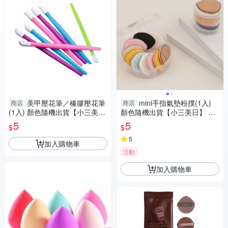
美甲壓花筆／橡膠壓花筆
mini手指氣墊粉撲(1入)
商店
商店
(1入) 顏色隨機出貨【小三美
顏色隨機出貨【小三美日】 DS
日】 DS018434
020158
5
5
$
$
5
加入購物車
活動
加入購物車