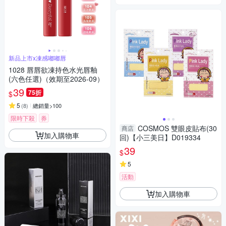
新品上市x凍感嘟嘟唇
1028 唇唇欲凍持色水光唇釉
(六色任選)（效期至2026-09）
39
75折
$
5
(
8
)
總銷量>100
限時下殺
券
COSMOS 雙眼皮貼布(30
商店
加入購物車
回)【小三美日】D019334
39
$
5
活動
加入購物車