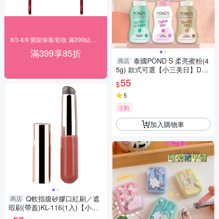
8/3-8/9 開架保養/彩妝 滿399結帳85折
滿399享85折
泰國POND S 柔亮蜜粉(4
商店
5g) 款式可選【小三美日】DS0
20643 控油 定妝 修飾毛孔
55
$
5
活動
加入購物車
Q軟指腹矽膠口紅刷／遮
商店
瑕刷(帶蓋)KL-116(1入)【小三
美日】 DS016897