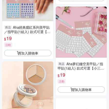
Aha經典腮紅系列美甲貼
商店
／指甲貼(1組入) 款式可選【小
三美日】 DS018343
19
$
活動
加入購物車
Aha夢幻鏤空美甲貼／指
商店
甲貼(1組入) 款式可選【小三美
日】 DS018333
19
$
活動
加入購物車