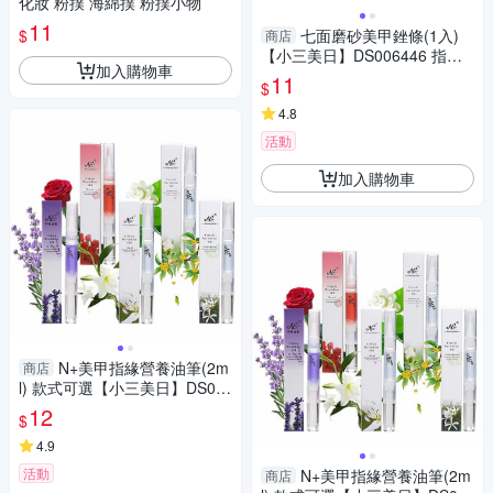
化妝 粉撲 海綿撲 粉撲小物
11
$
七面磨砂美甲銼條(1入)
商店
【小三美日】DS006446 指甲
加入購物車
搓刀／修甲
11
$
4.8
活動
加入購物車
N+美甲指緣營養油筆(2m
商店
l) 款式可選【小三美日】DS02
1049
12
$
4.9
活動
N+美甲指緣營養油筆(2m
商店