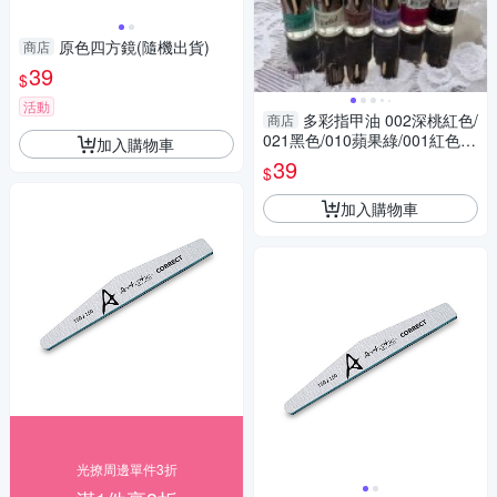
原色四方鏡(隨機出貨)
商店
39
$
活動
多彩指甲油 002深桃紅色/
商店
021黑色/010蘋果綠/001紅色/0
加入購物車
06藕粉色/015淺紫色/012藍綠
39
$
色/023白色/024透明/016深
加入購物車
光撩周邊單件3折