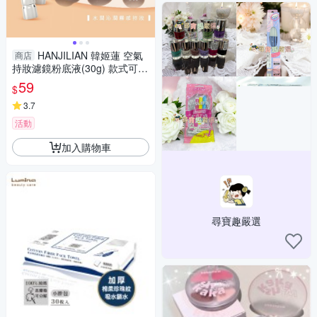
HANJILIAN 韓姬蓮 空氣
商店
持妝濾鏡粉底液(30g) 款式可選
【小三美日】 DS021019 底妝
59
$
3.7
活動
加入購物車
尋寶趣嚴選