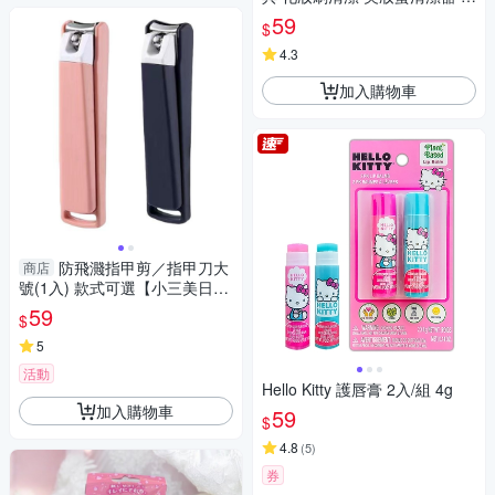
妝刷清潔神器 粉撲清潔 晾刷籃
59
$
子
4.3
加入購物車
防飛濺指甲剪／指甲刀大
商店
號(1入) 款式可選【小三美日】
DS014956
59
$
5
活動
Hello Kitty 護唇膏 2入/組 4g
加入購物車
59
$
4.8
(
5
)
券