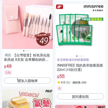
補貨中
【台灣發貨】粉色系化妝
商店
刷具組 8支裝 送專屬收納袋【N
富含新鮮成分的純素面膜
68】
49
INNISFREE 我的真萃能量面膜
$
22ml (10款任選)
活動
55
$
加入購物車
4.5
(
52
)
總銷量>300
券
貨到通知我