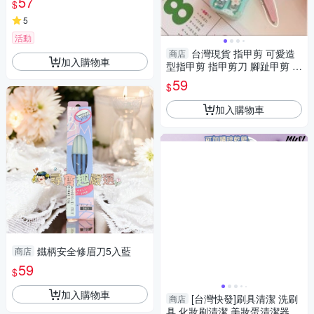
57
$
5
活動
台灣現貨 指甲剪 可愛造
商店
加入購物車
型指甲剪 指甲剪刀 腳趾甲剪 美
甲工具 指甲剪兩件套
59
$
加入購物車
鐵柄安全修眉刀5入藍
商店
59
$
加入購物車
[台灣快發]刷具清潔 洗刷
商店
具 化妝刷清潔 美妝蛋清潔器 化