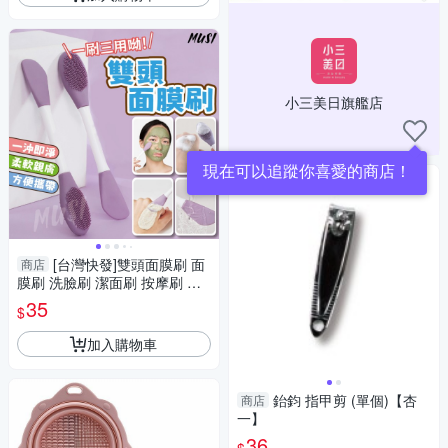
小三美日旗艦店
現在可以追蹤你喜愛的商店！
[台灣快發]雙頭面膜刷 面
商店
膜刷 洗臉刷 潔面刷 按摩刷 敷
臉刷 一刷多用途 美妝用品 臉部
35
$
清潔
加入購物車
鈶鈞 指甲剪 (單個)【杏
商店
一】
36