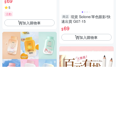
69
$
5
活動
現貨 Solone/單色眼影/快
商店
速出貨 G07-15
加入購物車
69
$
加入購物車
泰國 皙嬋 SASI 全天持妝
商店
珍珠光 超效控油持妝 BB完美粉
底 涼感防曬 淨膚舒敏(50g) 款
69
$
式可選 DS026093
SHISEIDO資生堂 六角眉
商店
5
筆(四色可選)【小三美日】D35