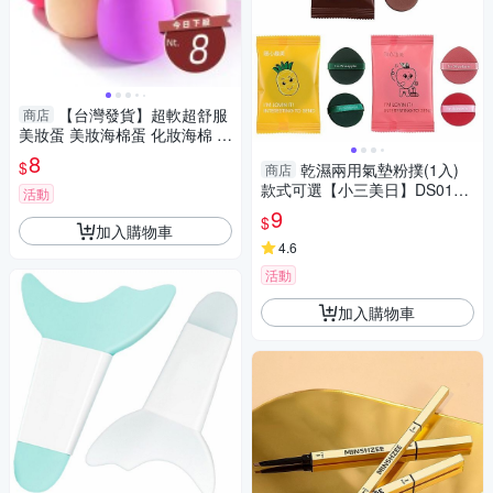
【台灣發貨】超軟超舒服
商店
美妝蛋 美妝海棉蛋 化妝海棉 粉
撲【N17】
8
$
乾濕兩用氣墊粉撲(1入)
商店
款式可選【小三美日】DS0158
活動
44 底妝
9
$
加入購物車
4.6
活動
加入購物車