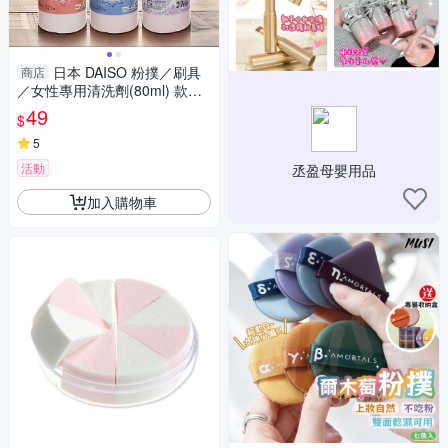
日本 DAISO 粉撲／刷具
商店
／女性專用清洗劑(80ml) 款式
可選【小三美日】 DS022420
49
$
5
活動
丞盈母嬰用品
加入購物車