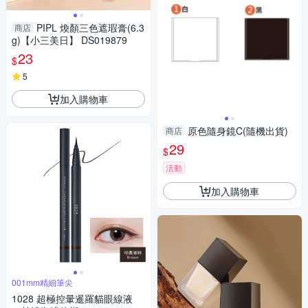
PIPL 煥顏三色遮瑕膏(6.3
商店
g)【小三美日】 DS019879
23
$
5
加入購物車
原色隨身鏡C(隨機出貨)
商店
29
$
活動
加入購物車
001mm精細筆尖
1028 超極控暈暹羅貓眼線液