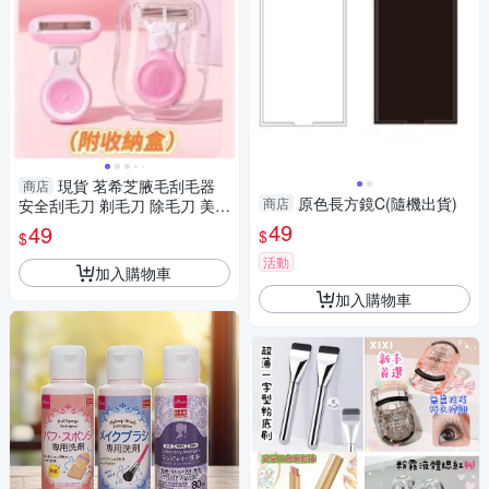
現貨 茗希芝腋毛刮毛器
商店
原色長方鏡C(隨機出貨)
商店
安全刮毛刀 剃毛刀 除毛刀 美體
刀 女士專用安全除毛刀
49
49
$
$
活動
加入購物車
加入購物車