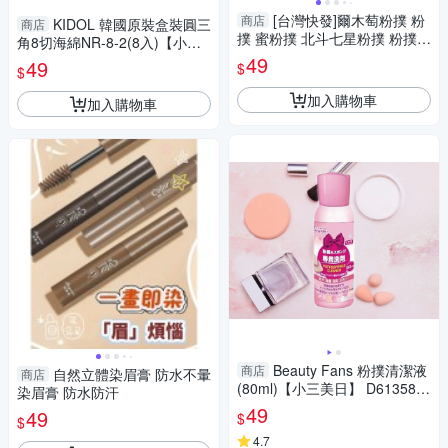
[台灣快發]爾木萄粉撲 粉
商店
KIDOL 韓國原裝盒裝圓三
商店
撲 蜜粉撲 北斗七星粉撲 粉撲
角8切海綿NR-8-2(8入)【小三
海綿 彩色粉撲 粉撲七入組 腮紅
美日】D300089
49
49
$
$
粉撲
加入購物車
加入購物車
Beauty Fans 粉撲清潔液
商店
自然立體染眉膏 防水不暈
商店
(80ml)【小三美日】 D613585
染眉膏 防水防汗
底妝
49
49
$
$
4.7