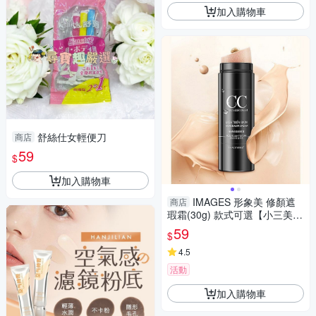
加入購物車
舒絲仕女輕便刀
商店
59
$
加入購物車
IMAGES 形象美 修顏遮
商店
瑕霜(30g) 款式可選【小三美
日】 DS021457
59
$
4.5
活動
加入購物車