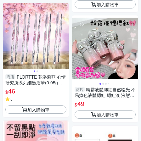
加入購物車
FLORTTE 花洛莉亞 心情
商店
研究所系列細緻眉筆(0.05g／
支) 款式可選【小三美日】DS0
46
粉霧液體腮紅自然啞光 不
商店
$
19718
易掉色液體腮紅 腮紅液 液態腮
5
紅 水光腮紅
49
$
加入購物車
加入購物車