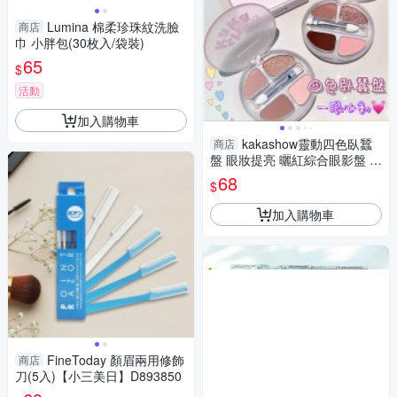
Lumina 棉柔珍珠紋洗臉
商店
巾 小胖包(30枚入/袋裝)
65
$
活動
加入購物車
kakashow靈動四色臥蠶
商店
盤 眼妝提亮 曬紅綜合眼影盤 臥
蠶粉高光 打亮臥蠶眼影
68
$
加入購物車
FineToday 顏眉兩用修飾
商店
刀(5入)【小三美日】D893850