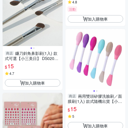
4.8
活動
加入購物車
鐮刀斜角鼻影刷(1入) 款
商店
式可選【小三美日】 DS02016
1 底妝
15
$
4.7
加入購物車
兩用雙頭矽膠洗臉刷／面
商店
膜刷(1入) 款式隨機出貨【小三
美日】 DS016673
15
$
5
加入購物車