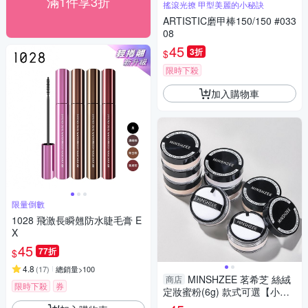
滿1件享3折
搖滾光撩 甲型美麗的小秘訣
ARTISTIC磨甲棒150/150 #033
08
45
3折
$
限時下殺
加入購物車
限量倒數
1028 飛激長瞬翹防水睫毛膏 E
X
45
77折
$
4.8
(
17
)
總銷量>100
MINSHZEE 茗希芝 絲絨
商店
限時下殺
券
定妝蜜粉(6g) 款式可選【小三
美日】 DS021719