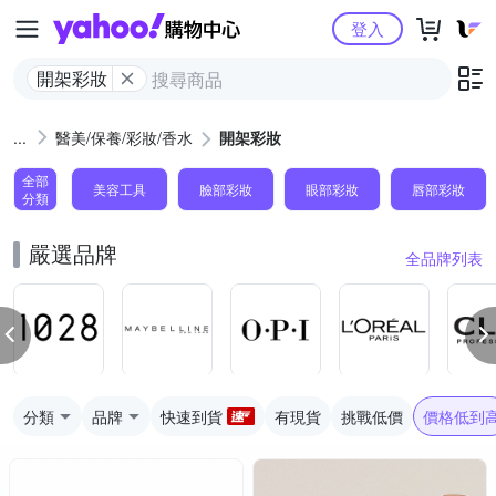
Yahoo購物中心
登入
開架彩妝
醫美/保養/彩妝/香水
開架彩妝
全部
美容工具
臉部彩妝
眼部彩妝
唇部彩妝
分類
嚴選品牌
全品牌列表
分類
品牌
快速到貨
有現貨
挑戰低價
價格低到