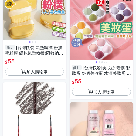
[台灣快發]氣墊粉撲 粉撲
商店
蜜粉撲 餅乾氣墊粉撲(附收納
盒) 一盒六入 化妝粉撲 遮瑕粉
55
$
撲 底妝粉撲
[台灣快發]美妝蛋 粉撲 彩
商店
加入購物車
妝蛋 斜切美妝蛋 水滴美妝蛋 化
妝蛋 美妝用品 化妝神器 化妝
55
$
海綿
加入購物車