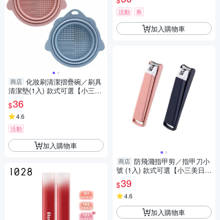
$
活動
券
加入購物車
化妝刷清潔摺疊碗／刷具
商店
清潔墊(1入) 款式可選【小三美
日】 DS016672 底妝
36
$
4.6
活動
加入購物車
防飛濺指甲剪／指甲刀小
商店
號 (1入) 款式可選【小三美日】
DS014959
39
$
4.6
加入購物車