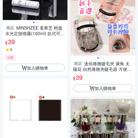
MINSHZEE 茗希芝 輕盈
商店
水光定妝噴霧(100ml) 款式可選
【小三美日】空運禁送 DS019
39
$
905 控油
5
活動
迷你捲翹睫毛夾 廣角 太
商店
加入購物車
陽花 自然捲翹夾睫毛器 方便攜
帶 睫毛器
39
$
加入購物車