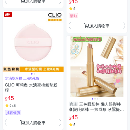
45
加入購物車
$
5
活動
加入購物車
水滴型粉撲 上妝0死角
CLIO 珂莉奧 水滴蜜桃氣墊粉
撲
45
$
三色眼影棒 懶人眼影棒
商店
5
(
3
)
漸變眼影棒 一抹成形 臥蠶提亮
挑戰低價
眼影 高光眼影筆
45
$
加入購物車
5