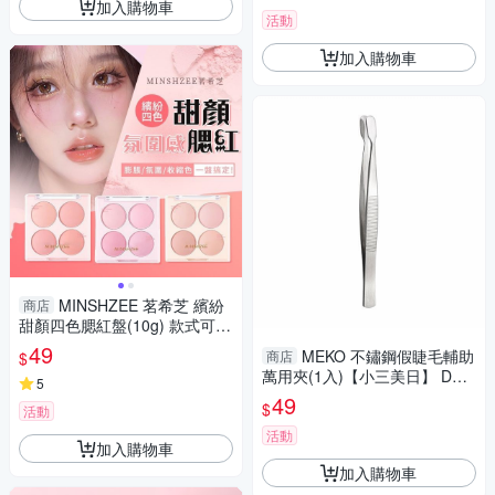
加入購物車
活動
加入購物車
MINSHZEE 茗希芝 繽紛
商店
甜顏四色腮紅盤(10g) 款式可選
【小三美日】 DS021793
49
MEKO 不鏽鋼假睫毛輔助
商店
$
萬用夾(1入)【小三美日】 DS0
5
16950
49
$
活動
活動
加入購物車
加入購物車