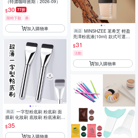
（特濃咖啡效期：2026-09）
30
77折
$
限時下殺
券
加入購物車
MINSHZEE 茗希芝 輕盈
商店
亮澤粉底液(10ml) 款式可選
【小三美日】 DS019902
31
$
活動
加入購物車
一字型粉底刷 粉底刷 面
商店
膜刷 化妝刷 底妝刷 粉底液刷
扁平頭無痕 遮瑕化妝刷
35
$
加入購物車