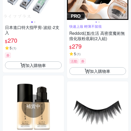
快速上妝 輕薄不留痕
日本進口特大指甲剪-波紋-2支
入
Reddot紅點生活 高密度魔術無
痕化妝粉底刷(2入組)
270
$
279
$
5
(
1
)
5
(
1
)
券
活動
券
加入購物車
加入購物車
補貨中