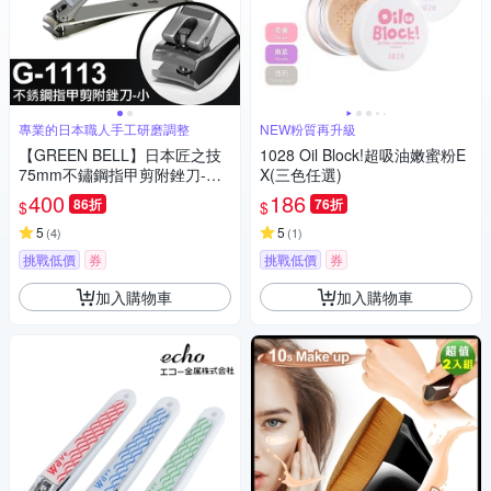
專業的日本職人手工研磨調整
NEW粉質再升級
【GREEN BELL】日本匠之技
1028 Oil Block!超吸油嫩蜜粉E
75mm不鏽鋼指甲剪附銼刀-小
X(三色任選)
(G-1113)
400
186
86折
76折
$
$
5
5
(
4
)
(
1
)
挑戰低價
券
挑戰低價
券
加入購物車
加入購物車