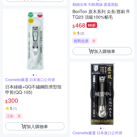
精細尖形 勾勒唇線 遮蓋斑點
BonTon 原木系列 尖長/唇刷 R
TQ23 頂級100%貂毛
468
86折
$
5
(
2
)
挑戰低價
券
加入購物車
Cosmetie嚴選 日本進口公司貨
日本綠鐘+QQ不鏽鋼防滑型指
甲剪(QQ-105)
補貨中
300
$
5
(
1
)
活動
券
加入購物車
Cosmetie嚴選 日本進口公司貨