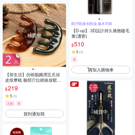
防汗防淚水防油 溫水可卸
【D-up】.3D設計持久捲翹睫毛
補貨中
膏(濃密)
510
$
5
(
1
)
券
加入購物車
【荷生活】仿樹脂圓潤五爪頭
皮按摩梳 臉部穴位經絡放鬆五
指刮痧器-2入
219
$
5
(
1
)
活動
券
補貨中
貨到通知我