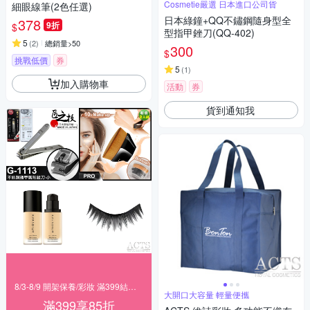
Cosmetie嚴選 日本進口公司貨
細眼線筆(2色任選)
日本綠鐘+QQ不鏽鋼隨身型全
378
9折
$
型指甲銼刀(QQ-402)
5
(
2
)
總銷量>50
300
$
挑戰低價
券
5
(
1
)
加入購物車
活動
券
貨到通知我
8/3-8/9 開架保養/彩妝 滿399結帳85折
大開口大容量 輕量便攜
滿399享85折