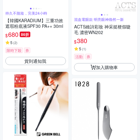
持久不脫妝，完美24小時
混血電眼款 明亮眼神煥然一新
【韓國KARADIUM】三重功效
遮瑕粉底液SPF30 PA++ 30ml
ACTS維詩彩妝 神采挺梗假睫
毛 濃密WN202
680
86折
$
380
$
5
(
2
)
5
(
1
)
限時下殺
券
活動
券
貨到通知我
加入購物車