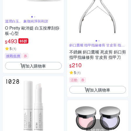
溫潤白玉、 象徵純淨與和諧
O Pretty 歐沛媞 白玉按摩刮痧
板-心型
493
85折
$
斜口鷹嘴 指甲指緣修剪 甘皮剪 指甲
5
刀
(
1
)
不銹鋼 斜口鷹嘴 死皮剪 斜口剪
挑戰低價
券
指甲指緣修剪 甘皮剪 指甲刀
210
加入購物車
$
5
(
1
)
活動
券
加入購物車
補貨中