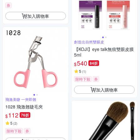
券
加入購物車
創造出自然雙眼皮
【KOJI】eye talk無痕雙眼皮膜
5ml
540
84折
$
5
(
1
)
限時下殺
券
加入購物車
飛激美睫 一夾即翹
1028 飛激翹睫毛夾
112
76折
$
5
(
2
)
限時下殺
券