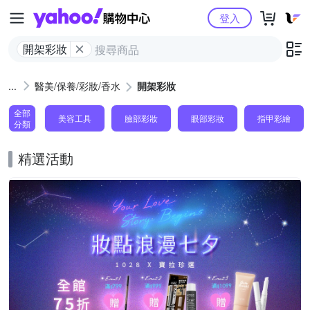
Yahoo購物中心
登入
開架彩妝
醫美/保養/彩妝/香水
開架彩妝
全部
美容工具
臉部彩妝
眼部彩妝
指甲彩繪
分類
精選活動