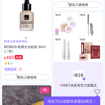
加入購物車
輕透水潤 無瑕美肌
MOMUS 輕裸光水粉底 30ml
(二色)
493
85折
$
5
(
1
)
挑戰低價
券
加入購物車
1028只為更美官方旗艦店
現在可以追蹤你喜愛的商店！