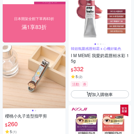
日本開架全館下單再83折
滿1享83折
韓妞氛圍感唇頰霜 x 心機好氣色
I M MEME 我愛奶霜唇頰水彩 1
5g
332
$
5
(
2
)
活動
券
加入購物車
櫻桃小丸子造型指甲剪
260
$
5
(
1
)