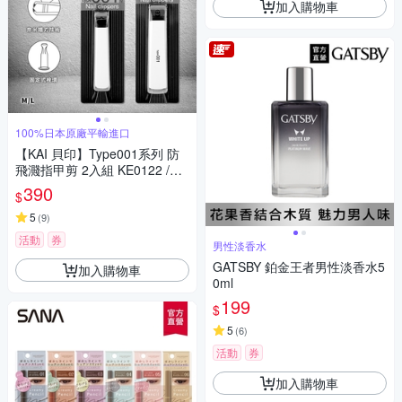
加入購物車
100%日本原廠平輸進口
【KAI 貝印】Type001系列 防
飛濺指甲剪 2入組 KE0122 /KE
0124-日本境內版
390
$
5
(
9
)
活動
券
男性淡香水
GATSBY 鉑金王者男性淡香水5
加入購物車
0ml
199
$
5
(
6
)
活動
券
加入購物車