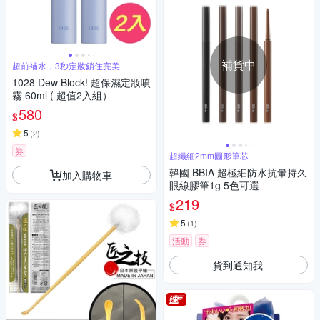
補貨中
超前補水，3秒定妝鎖住完美
1028 Dew Block! 超保濕定妝噴
霧 60ml ( 超值2入組）
580
$
5
(
2
)
券
超纖細2mm圓形筆芯
韓國 BBIA 超極細防水抗暈持久
加入購物車
眼線膠筆1g 5色可選
219
$
5
(
1
)
活動
券
貨到通知我