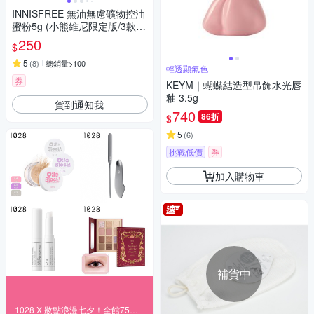
INNISFREE 無油無慮礦物控油
蜜粉5g (小熊維尼限定版/3款任
選)
250
$
5
(
8
)
總銷量>100
輕透顯氣色
券
KEYM｜蝴蝶結造型吊飾水光唇
釉 3.5g
貨到通知我
740
86折
$
5
(
6
)
挑戰低價
券
加入購物車
補貨中
1028 X 妝點浪漫七夕！全館75折起