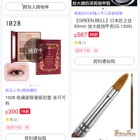
加入購物車
專業的日本職人手工研磨調整
【GREEN BELL】日本匠之技
93mm 放大鏡指甲剪(G-1309)
587
86折
$
5
(
1
)
補貨中
限時下殺
券
貨到通知我
新品上市x萬妝矚目
1028 收藏家限量眼彩盤 洛可可
粉
300
76折
$
5
(
2
)
限時下殺
券
貨到通知我