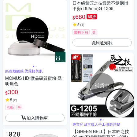
日本綠鐘匠之技鍛造不銹鋼指
甲剪(L92mm)G-1205
680
85折
$
5
(
1
)
限時下殺
券
貨到通知我
絲緞般觸感 柔霧輕美肌
MOMUS HD-微晶礦質蜜粉-透
明無色
補貨中
300
$
5
(
2
)
活動
券
加入購物車
專業的日本職人手工研磨調整
【GREEN BELL】日本匠之技
92mm不鏽鋼指甲剪(G-1205)