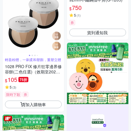
750
$
5
(
1
)
券
貨到通知我
輕盈粉體，一刷柔和塑顏，重塑立體
1028 PRO FIX 修片狂零邊界修
容餅(二色任選)（效期至2027-
01）
105
75折
$
5
(
3
)
限時下殺
券
加入購物車