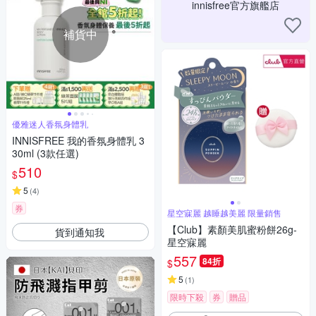
innisfree官方旗艦店
補貨中
優雅迷人香氛身體乳
INNISFREE 我的香氛身體乳 3
30ml (3款任選)
510
$
5
(
4
)
券
星空寐麗 越睡越美麗 限量銷售
【Club】素顏美肌蜜粉餅26g-
貨到通知我
星空寐麗
557
84折
$
5
(
1
)
限時下殺
券
贈品