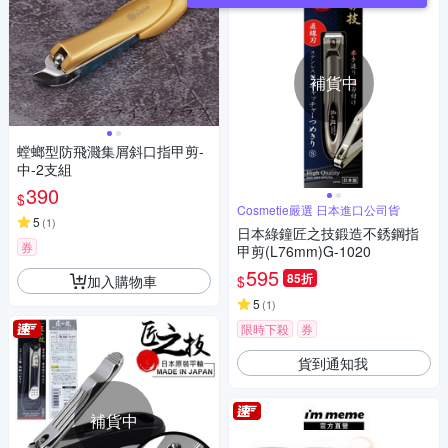
補貨中
螳螂型防飛濺集屑斜口指甲剪-
中-2支組
390
$
Cosmetie嚴選 日本進口公司貨
5
(
1
)
日本綠鐘匠之技鍛造不銹鋼指
券
甲剪(L76mm)G-1020
595
85折
加入購物車
$
5
(
1
)
限時下殺
券
貨到通知我
補貨中