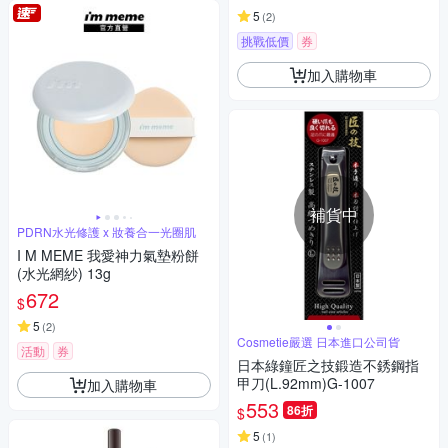
5
(
2
)
挑戰低價
券
加入購物車
補貨中
PDRN水光修護 x 妝養合一光圈肌
I M MEME 我愛神力氣墊粉餅
(水光網紗) 13g
672
$
5
(
2
)
Cosmetie嚴選 日本進口公司貨
活動
券
日本綠鐘匠之技鍛造不銹鋼指
甲刀(L.92mm)G-1007
加入購物車
553
86折
$
5
(
1
)