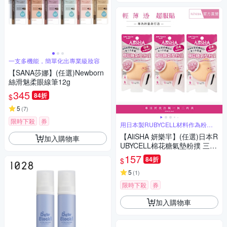
一支多機能，簡單化出專業級妝容
【SANA莎娜】(任選)Newborn
絲滑魅柔眼線筆12g
345
84折
$
5
(
7
)
限時下殺
券
用日本製RUBYCELL材料作為粉撲
表面
【AliSHA 妍樂羋】(任選)日本R
加入購物車
UBYCELL棉花糖氣墊粉撲 三角
形/方形/水滴
157
84折
$
5
(
1
)
限時下殺
券
加入購物車