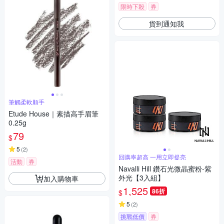
限時下殺
券
貨到通知我
筆觸柔軟順手
Etude House｜素描高手眉筆
0.25g
79
$
5
(
2
)
回購率超高 一用立即提亮
活動
券
Navalli Hill 鑽石光微晶蜜粉-紫
外光【3入組】
加入購物車
1,525
86折
$
5
(
2
)
挑戰低價
券