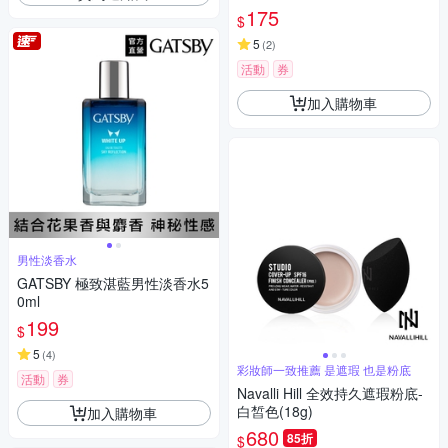
175
$
5
(
2
)
活動
券
加入購物車
男性淡香水
GATSBY 極致湛藍男性淡香水5
0ml
199
$
5
(
4
)
彩妝師一致推薦 是遮瑕 也是粉底
活動
券
Navalli Hill 全效持久遮瑕粉底-
白皙色(18g)
加入購物車
680
85折
$