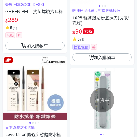
榮獲 日本GOOD DESIG
輕抹粉底延伸，打造輕薄底妝
GREEN BELL 抗菌螺旋掏耳棒
1028 輕薄服貼粉底抹刀(長版/
289
$
寬版)
5
(
1
)
90
76折
$
活動
券
5
(
1
)
加入購物車
挑戰低價
券
加入購物車
補貨中
日本原裝防水抗暈
Love Liner 隨心所慾超防水極