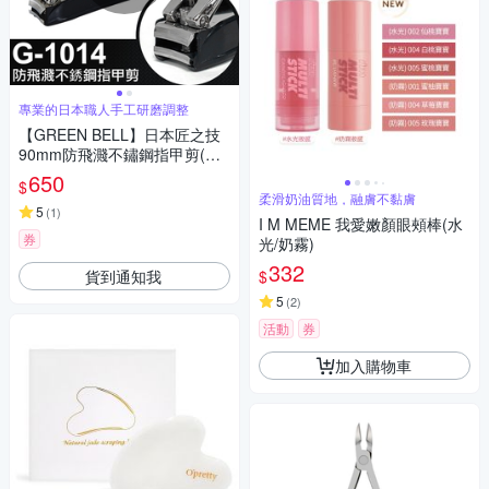
專業的日本職人手工研磨調整
【GREEN BELL】日本匠之技
90mm防飛濺不鏽鋼指甲剪(G-
1014)
650
$
柔滑奶油質地，融膚不黏膚
5
(
1
)
I M MEME 我愛嫩顏眼頰棒(水
券
光/奶霧)
332
貨到通知我
$
5
(
2
)
活動
券
加入購物車