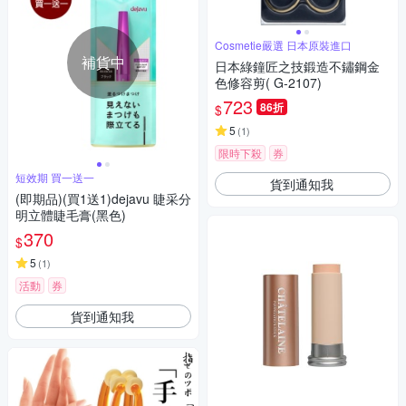
Cosmetie嚴選 日本原裝進口
補貨中
日本綠鐘匠之技鍛造不鏽鋼金
色修容剪( G-2107)
723
86折
$
5
(
1
)
限時下殺
券
短效期 買一送一
貨到通知我
(即期品)(買1送1)dejavu 睫采分
明立體睫毛膏(黑色)
370
$
5
(
1
)
活動
券
貨到通知我