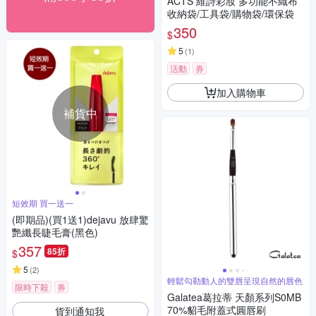
ACTS 維詩彩妝 多功能不織布
收納袋/工具袋/購物袋/環保袋
350
$
5
(
1
)
活動
券
加入購物車
補貨中
短效期 買一送一
(即期品)(買1送1)dejavu 放肆驚
艷纖長睫毛膏(黑色)
357
85折
$
5
(
2
)
輕鬆勾勒動人的雙唇呈現自然的唇色
限時下殺
券
Galatea葛拉蒂 天顏系列S0MB
70%貂毛附蓋式圓唇刷
貨到通知我