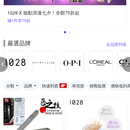
1028 X 妝點浪漫七夕！全館75折起
滿1件享75折
嚴選品牌
全品牌列表
分類
品牌
快速到貨
有現貨
挑戰低價
價格低到