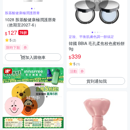
胺基酸健康極潤護唇膏
1028 胺基酸健康極潤護唇膏
（效期至2027-6）
127
76折
$
定妝、平衡肌膚色調一餅搞定
5
(
2
)
韓國 BBIA 毛孔柔焦校色蜜粉餅
限時下殺
券
9g
339
加入購物車
$
5
(
1
)
活動
券
貨到通知我
補貨中