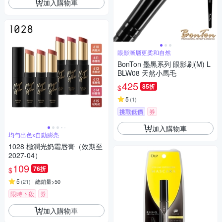
加入購物車
眼影漸層更柔和自然
BonTon 墨黑系列 眼影刷(M) L
BLW08 天然小馬毛
425
85折
$
5
(
1
)
挑戰低價
券
加入購物車
均勻出色x自動膨亮
1028 極潤光奶霜唇膏（效期至
2027-04）
109
76折
$
5
(
21
)
總銷量>50
限時下殺
券
加入購物車