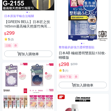
日本原裝平輸合法報關
【GREEN BELL】日本匠之技
165mm最高極天然煤竹掏耳勺
(掏耳棒 挖耳器 耳掏 耳扒 耳耙
299
$
子/G-2155)
5
(
2
)
活動
券
整形級的超強力透明雙面貼
日本AB 極細透明雙面貼132枚-
加入購物車
蝴蝶版
298
$299
$
5
(
1
)
限時下殺
券
加入購物車