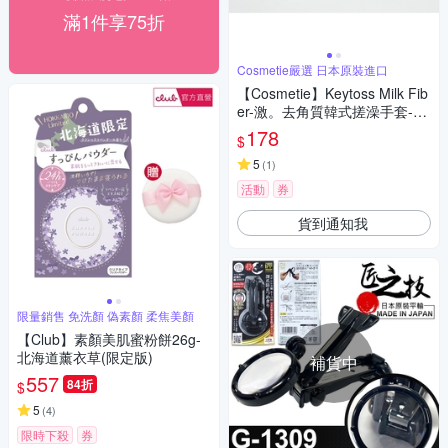
滿1件享75折
Cosmetie嚴選 日本原裝進口
【Cosmetie】Keytoss Milk Fib
er-激。去角質韓式搓澡手套-二
入( KRE-6505 )
178
$
5
(
1
)
活動
券
貨到通知我
限量銷售 免洗顏 偽素顏 柔焦美顏
【Club】素顏美肌蜜粉餅26g-
北海道薰衣草(限定版)
補貨中
557
84折
$
5
(
4
)
限時下殺
券