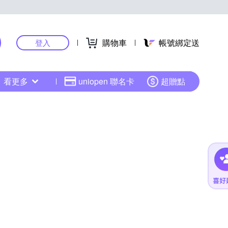
購物車
帳號綁定送
登入
看更多
uniopen 聯名卡
超贈點