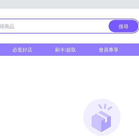
搜尋
必逛好店
刷卡/超取
會員專享