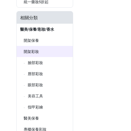
統一藥妝5折起
相關分類
醫美/保養/彩妝/香水
開架保養
開架彩妝
臉部彩妝
唇部彩妝
眼部彩妝
美容工具
指甲彩繪
醫美保養
專櫃保養彩妝