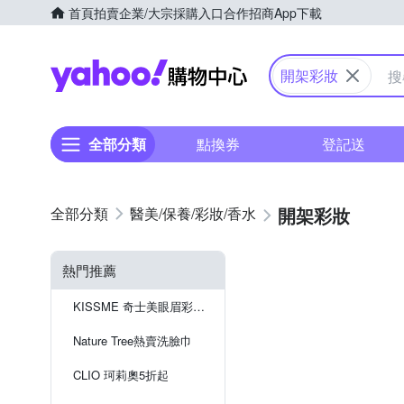
首頁
拍賣
企業/大宗採購入口
合作招商
App下載
Yahoo購物中心
開架彩妝
全部分類
點換券
登記送
開架彩妝
醫美/保養/彩妝/香水
熱門推薦
KISSME 奇士美眼眉彩系列
Nature Tree熱賣洗臉巾
CLIO 珂莉奧5折起