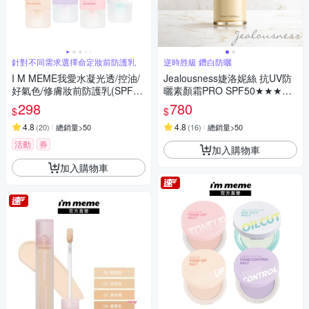
針對不同需求選擇命定妝前防護乳
逆時胜級 鑽白防曬
I M MEME我愛水凝光透/控油/
Jealousness婕洛妮絲 抗UV防
好氣色/修膚妝前防護乳(SPF50
曬素顏霜PRO SPF50★★★★3
+PA++++)
0ml
298
780
$
$
4.8
4.8
(
20
)
總銷量>50
(
16
)
總銷量>50
活動
券
加入購物車
加入購物車