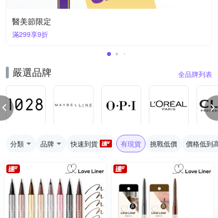
醫美節限定
滿299享9折
嚴選品牌
全品牌列表
分類
品牌
快速到貨
有現貨
挑戰低價
價格低到