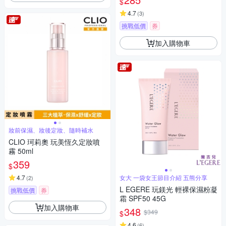
$
4.7
(
3
)
挑戰低價
券
加入購物車
妝前保濕、妝後定妝、隨時補水
CLIO 珂莉奧 玩美恆久定妝噴
霧 50ml
359
$
4.7
女大 一袋女王節目介紹 五熊分享
(
2
)
L EGERE 玩鎂光 輕裸保濕粉凝
挑戰低價
券
霜 SPF50 45G
加入購物車
348
$349
$
4.6
(
6
)