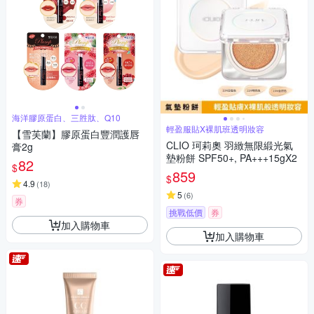
海洋膠原蛋白、三胜肽、Q10
輕盈服貼X裸肌班透明妝容
【雪芙蘭】膠原蛋白豐潤護唇
CLIO 珂莉奧 羽緻無限緞光氣
膏2g
墊粉餅 SPF50+, PA+++15gX2
82
$
859
$
4.9
(
18
)
5
(
6
)
券
挑戰低價
券
加入購物車
加入購物車