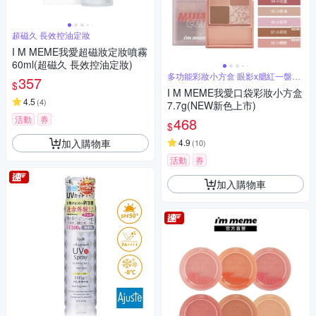
超磁久 長效控油定妝
I M MEME我愛超磁妝定妝噴霧
60ml(超磁久 長效控油定妝)
多功能彩妝小方盒 眼影x腮紅一盤搞
357
$
定
I M MEME我愛口袋彩妝小方盒
4.5
(
4
)
7.7g(NEW新色上市)
活動
券
468
$
加入購物車
4.9
(
10
)
活動
券
加入購物車