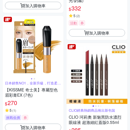
光/奶霧)
加入購物車
332
$
5
(
2
)
活動
券
加入購物車
日本銷售NO1，全新升級，打造柔和
自然眉
【KISSME 奇士美】專屬型色
眉彩膏EX (7色)
270
$
5
CLIO經典熱銷商品推出新包裝
(
1
)
CLIO 珂莉奧 新魅黑防水濃烈
挑戰低價
券
眼線液 超激細紅蓋版0.55ml
加入購物車
285