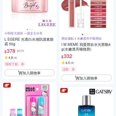
小明星大跟班 一袋女王分享
唇欲滿點 x 水嫩透亮不顯唇紋
L EGERE 光透白水感防護素顏
霜 50g
I M MEME 我愛唇欲水光唇釉4
g(水嫩透亮嘟翹唇)
378
$379
$
332
$
4.8
(
4
)
4.5
(
8
)
限時下殺
券
活動
券
加入購物車
加入購物車