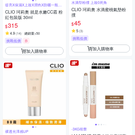
水滴型粉撲 上妝0死角
提亮X保濕X上妝X潤色X防曬一瓶搞
定
CLIO 珂莉奧 水滴蜜桃氣墊粉
CLIO 珂莉奧 就是水嫩CC霜 粉
撲
紅包裝版 30ml
45
$
315
$
5
(
3
)
4.9
(
14
)
總銷量>50
挑戰低價
挑戰低價
券
加入購物車
加入購物車
-3KG視覺
裸透光澤感UP