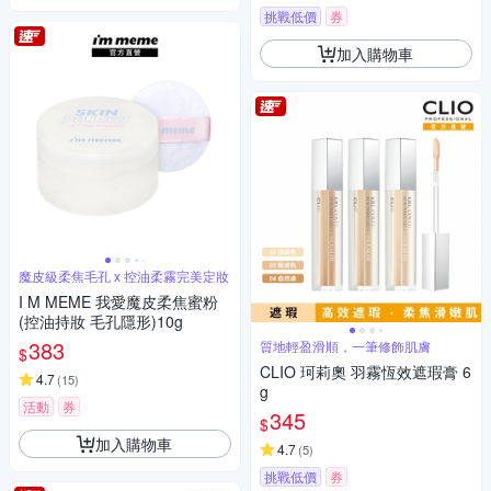
挑戰低價
券
加入購物車
魔皮級柔焦毛孔 x 控油柔霧完美定妝
I M MEME 我愛魔皮柔焦蜜粉
(控油持妝 毛孔隱形)10g
383
質地輕盈滑順，一筆修飾肌膚
$
CLIO 珂莉奧 羽霧恆效遮瑕膏 6
4.7
(
15
)
g
活動
券
345
$
加入購物車
4.7
(
5
)
挑戰低價
券