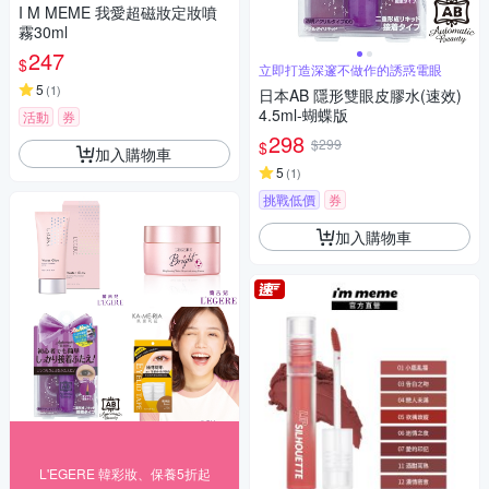
I M MEME 我愛超磁妝定妝噴
霧30ml
247
$
立即打造深邃不做作的誘惑電眼
5
(
1
)
日本AB 隱形雙眼皮膠水(速效)
4.5ml-蝴蝶版
活動
券
298
$299
$
加入購物車
5
(
1
)
挑戰低價
券
加入購物車
L'EGERE 韓彩妝、保養5折起