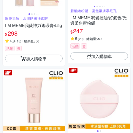
超細緻粉體，柔焦嫩膚零毛孔
I M MEME 我愛控油/好氣色/光
瑕疵退散，水潤貼膚神遮瑕
透柔焦蜜粉餅
I M MEME我愛神力遮瑕膏4.5g
247
$
298
$
5
(
29
)
總銷量>50
4.8
(
15
)
總銷量>50
活動
券
活動
券
加入購物車
加入購物車