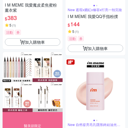
I M MEME 我愛魔皮柔焦蜜粉
薰衣紫
New 遮瑕x腮紅x修容x打亮一拍完妝
383
I M MEME 我愛QQ手指粉撲
$
144
$
5
(
1
)
5
(
1
)
活動
券
活動
券
加入購物車
加入購物車
New 自然提亮毛孔隱形終結油光超
醫美節限定
持妝