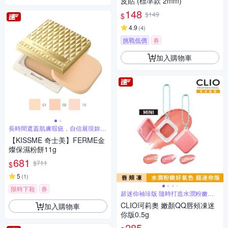
皮貼 (標準款 2mm)
148
$149
$
4.9
(
4
)
挑戰低價
券
加入購物車
長時間遮蓋肌膚瑕疵，自信展現妳的
魅力
【KISSME 奇士美】FERME金
燦保濕粉餅11g
681
$711
$
5
(
1
)
限時下殺
券
超迷你袖珍版 隨時打造水潤粉嫩好
氣色
CLIO珂莉奧 嫩顏QQ唇頰凍迷
加入購物車
你版0.5g
285