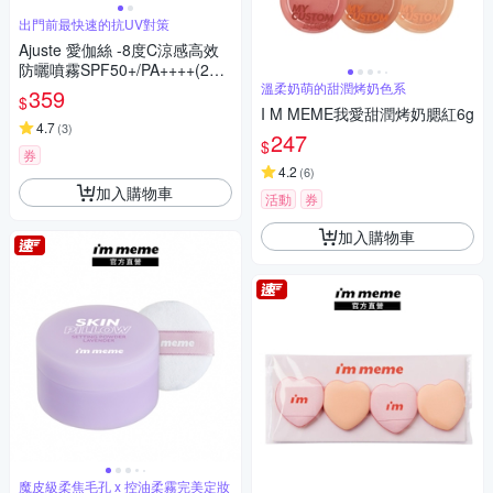
出門前最快速的抗UV對策
Ajuste 愛伽絲 -8度C涼感高效
防曬噴霧SPF50+/PA++++(200
g)-無香氣
溫柔奶萌的甜潤烤奶色系
359
$
I M MEME我愛甜潤烤奶腮紅6g
4.7
(
3
)
247
$
券
4.2
(
6
)
加入購物車
活動
券
加入購物車
魔皮級柔焦毛孔 x 控油柔霧完美定妝