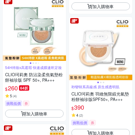
加入購物車
54H持妝x高遮瑕 快速成膜速乾定妝
CLIO珂莉奧 防沾染柔焦氣墊粉
餅袖珍版 SPF 50+, PA+++
260
秒變韓系高級感 原生感透明肌
64折
$
CLIO珂莉奧 羽緻無限緞光氣墊
5
(
4
)
粉餅袖珍版SPF50+, PA+++
挑戰低價
券
390
$
加入購物車
4
(
2
)
挑戰低價
券
加入購物車