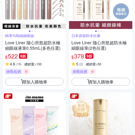
精準勾勒細緻眼線
日本原裝防水抗暈
Love Liner 隨心所慾超防水極
Love Liner 隨心所慾超防水極
細眼線液筆0.55mL(多色任選)
細眼線筆(2色任選)
522
378
9折
9折
$
$
4.8
5
(
19
)
總銷量>100
(
2
)
總銷量>50
挑戰低價
券
挑戰低價
券
加入購物車
加入購物車