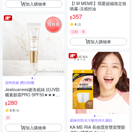
【I M MEME】我愛超磁妝定妝
加入購物車
噴霧-涼感控油
357
$
4
(
2
)
活動
券
加入購物車
逆時胜級 鑽白防曬
Jealousness婕洛妮絲 抗UV防
曬素顏霜PRO SPF50★★★★1
0ml
280
$
4.9
(
4
)
券
易操作防水汗黏性持久服貼
KA-ME-RIA 長效隱形雙面雙眼
加入購物車