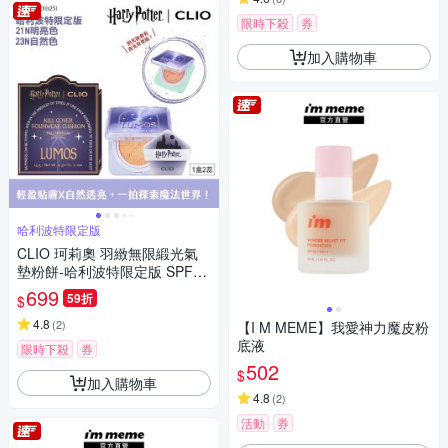
限時下殺
券
加入購物車
哈利波特限定版
CLIO 珂莉奧 羽緻無限緞光氣
墊粉餅-哈利波特限定版 SPF50
+, PA+++
699
59折
$
4.8
(
2
)
【I M MEME】我愛神力魔皮粉
底液
限時下殺
券
502
$
加入購物車
4.8
(
2
)
活動
券