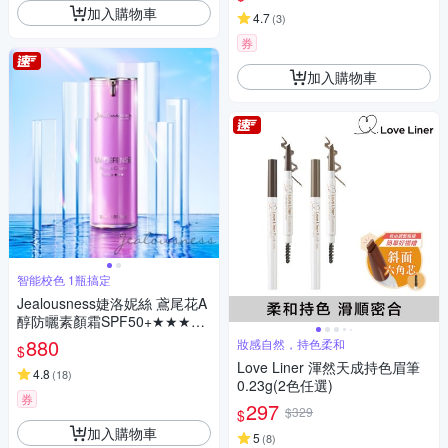
加入購物車
4.7
(
3
)
券
加入購物車
智能校色 1瓶搞定
Jealousness婕洛妮絲 鳶尾花A
醇防曬素顏霜SPF50+★★★30
ml
880
妝感自然，持色柔和
$
Love Liner 渾然天成持色眉筆
4.8
(
18
)
0.23g(2色任選)
券
297
$329
$
加入購物車
5
(
8
)