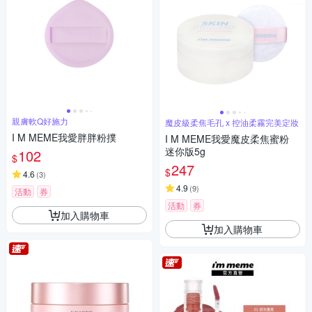
親膚軟Q好施力
魔皮級柔焦毛孔 x 控油柔霧完美定妝
I M MEME我愛胖胖粉撲
I M MEME我愛魔皮柔焦蜜粉
迷你版5g
102
$
247
$
4.6
(
3
)
4.9
(
9
)
活動
券
活動
券
加入購物車
加入購物車