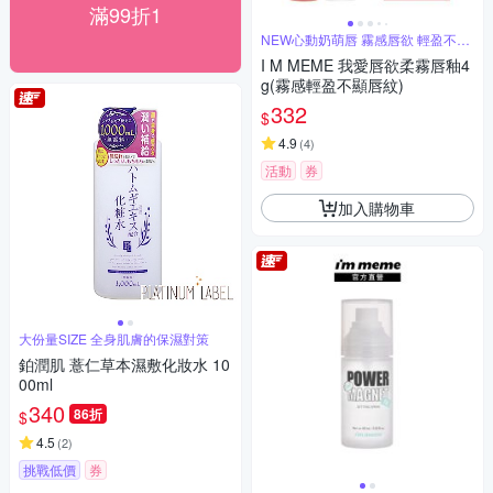
滿99折1
NEW心動奶萌唇 霧感唇欲 輕盈不顯
紋
I M MEME 我愛唇欲柔霧唇釉4
g(霧感輕盈不顯唇紋)
332
$
4.9
(
4
)
活動
券
加入購物車
大份量SIZE 全身肌膚的保濕對策
鉑潤肌 薏仁草本濕敷化妝水 10
00ml
340
86折
$
4.5
(
2
)
挑戰低價
券