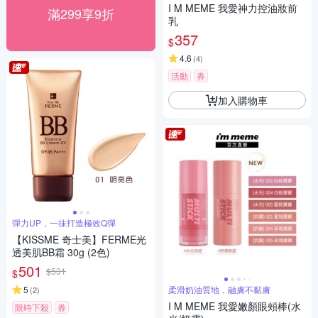
I M MEME 我愛神力控油妝前
滿299享9折
乳
357
$
4.6
(
4
)
活動
券
加入購物車
彈力UP，一抹打造極效Q彈
【KISSME 奇士美】FERME光
透美肌BB霜 30g (2色)
501
$531
$
5
柔滑奶油質地，融膚不黏膚
(
2
)
I M MEME 我愛嫩顏眼頰棒(水
限時下殺
券