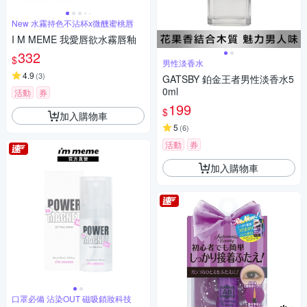
New 水霧持色不沾杯x微醺蜜桃唇
I M MEME 我愛唇欲水霧唇釉
332
$
男性淡香水
4.9
(
3
)
GATSBY 鉑金王者男性淡香水5
0ml
活動
券
199
$
加入購物車
5
(
6
)
活動
券
加入購物車
口罩必備 沾染OUT 磁吸鎖妝科技