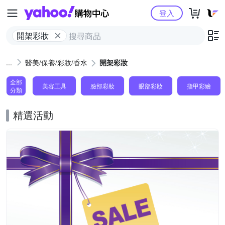
Yahoo購物中心
登入
開架彩妝
醫美/保養/彩妝/香水
開架彩妝
全部
美容工具
臉部彩妝
眼部彩妝
指甲彩繪
分類
精選活動