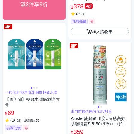
滿2件享9折
378
9折
$
4.8
(
4
)
挑戰低價
券
加入購物車
一秒化水 秒速滲透 瞬間極致水潤
【雪芙蘭】極致水潤保濕護唇
膏
89
出門前最快速的抗UV對策
$
Ajuste 愛伽絲 -8度C涼感高效
4.9
(
26
)
總銷量>50
防曬噴霧SPF50+/PA++++(200
挑戰低價
券
g)-精油香氣
359
$