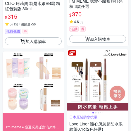
I M MEME 我愛小臉修容打亮
CLIO 珂莉奧 就是水嫩BB霜 粉
棒 3款任選
紅包裝版 30ml
370
$
315
$
4.6
(
8
)
5
(
15
)
總銷量>50
活動
券
挑戰低價
券
加入購物車
加入購物車
日本原裝防水抗暈
Love Liner 隨心所慾超防水眼
i'm meme★盛夏玩美派對 任2件9折
線筆0.1g(2色任選)