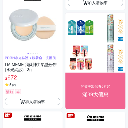
加入購物車
PDRN水光修護 x 妝養合一光圈肌
I M MEME 我愛神力氣墊粉餅
(水光網紗) 13g
672
$
5
(
2
)
開架美妝保養5折起
活動
券
滿39大優惠
加入購物車