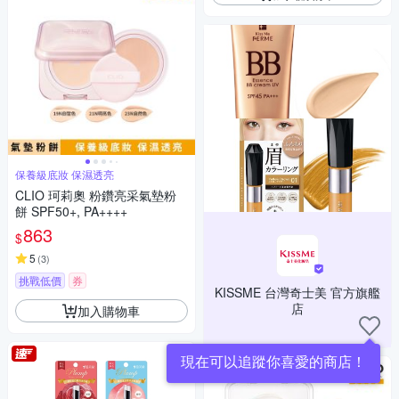
保養級底妝 保濕透亮
CLIO 珂莉奧 粉鑽亮采氣墊粉
餅 SPF50+, PA++++
863
$
5
(
3
)
挑戰低價
券
KISSME 台灣奇士美 官方旗艦
店
加入購物車
現在可以追蹤你喜愛的商店！