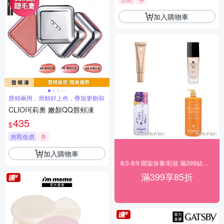
加入購物車
唇頰兩用，滑順好上色，疊加更飽和
CLIO珂莉奧 嫩顏QQ唇頰凍
435
$
挑戰低價
券
加入購物車
8/3-8/9 開架保養/彩妝 滿399結帳85折
滿399享85折