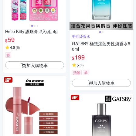
Hello Kitty 護唇膏 2入/組 4g
男性淡香水
59
$
GATSBY 極致湛藍男性淡香水5
4.8
(
5
)
0ml
券
199
$
加入購物車
5
(
4
)
活動
券
加入購物車