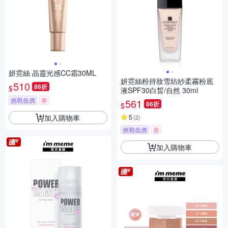
妍霓絲 晶靈光感CC霜30ML
妍霓絲粉持妝雪紡紗柔霧粉底
510
86折
$
液SPF30白晳/自然 30ml
挑戰低價
券
561
86折
$
加入購物車
5
(
2
)
挑戰低價
券
加入購物車