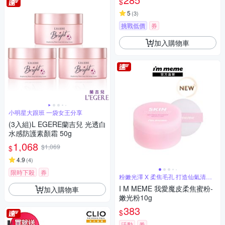
$
5
(
3
)
挑戰低價
券
加入購物車
小明星大跟班 一袋女王分享
(3入組)L EGERE蘭吉兒 光透白
水感防護素顏霜 50g
1,068
$1,069
$
4.9
(
4
)
限時下殺
券
粉嫩光澤 X 柔焦毛孔 打造仙氣清透
肌
I M MEME 我愛魔皮柔焦蜜粉-
加入購物車
嫩光粉10g
383
$
活動
券