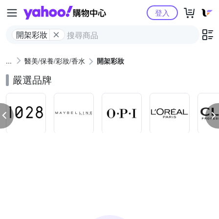
Yahoo購物中心
登入
開架彩妝
醫美/保養/彩妝/香水
開架彩妝
嚴選品牌