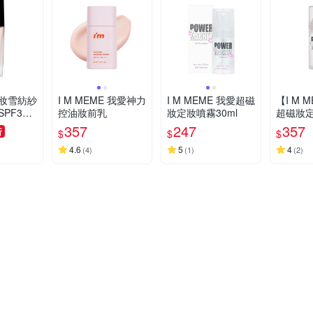
妝雪紡紗
I M MEME 我愛神力
I M MEME 我愛超磁
【I M 
PF30
控油妝前乳
妝定妝噴霧30ml
超磁妝定
0ml
感控油
357
247
357
折
$
$
$
4.6
5
4
(
4
)
(
1
)
(
2
)