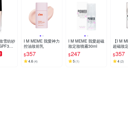
妝雪紡紗
I M MEME 我愛神力
I M MEME 我愛超磁
【I M 
PF30
控油妝前乳
妝定妝噴霧30ml
超磁妝定
0ml
感控油
357
247
357
折
$
$
$
4.6
5
4
(
4
)
(
1
)
(
2
)