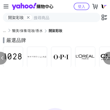
Yahoo購物中心
登入
開架彩妝
醫美/保養/彩妝/香水
開架彩妝
嚴選品牌