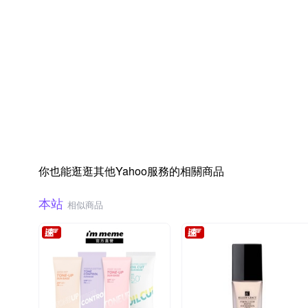
你也能逛逛其他Yahoo服務的相關商品
本站
相似商品