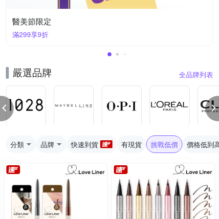
醫美節限定
滿299享9折
嚴選品牌
全品牌列表
分類
品牌
快速到貨
有現貨
挑戰低價
價格低到