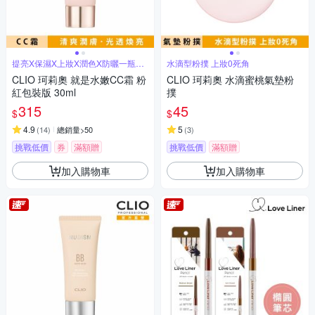
提亮X保濕X上妝X潤色X防曬一瓶搞
水滴型粉撲 上妝0死角
定
CLIO 珂莉奧 就是水嫩CC霜 粉
CLIO 珂莉奧 水滴蜜桃氣墊粉
紅包裝版 30ml
撲
315
45
$
$
4.9
5
(
14
)
總銷量>50
(
3
)
挑戰低價
券
滿額贈
挑戰低價
滿額贈
加入購物車
加入購物車