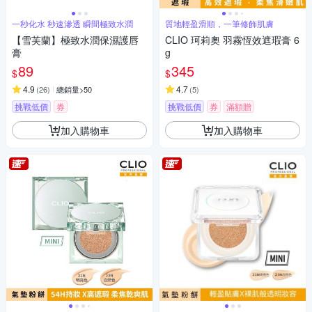
一秒化水 秒速滲透 瞬間極致水潤
質地輕盈滑順，一筆修飾肌膚
【雪芙蘭】極致水潤保濕護唇
CLIO 珂莉奧 羽霧恆效遮瑕膏 6
膏
g
89
345
$
$
4.9
4.7
(
26
)
總銷量>50
(
5
)
挑戰低價
券
挑戰低價
券
滿額贈
加入購物車
加入購物車