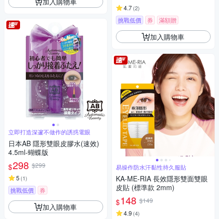
加入購物車
4.7
(
2
)
挑戰低價
券
滿額贈
加入購物車
立即打造深邃不做作的誘惑電眼
日本AB 隱形雙眼皮膠水(速效)
4.5ml-蝴蝶版
298
$299
$
易操作防水汗黏性持久服貼
5
KA-ME-RIA 長效隱形雙面雙眼
(
1
)
皮貼 (標準款 2mm)
挑戰低價
券
148
$149
$
加入購物車
4.9
(
4
)