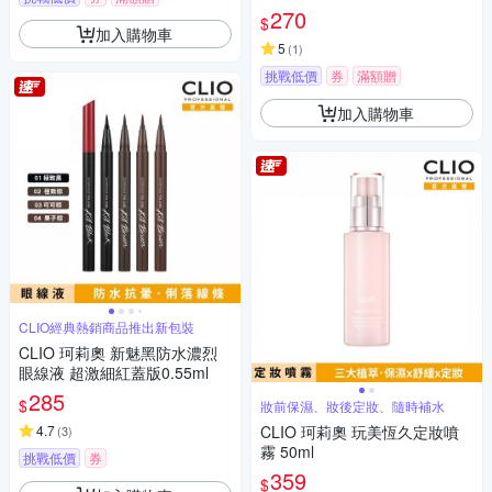
270
$
加入購物車
5
(
1
)
挑戰低價
券
滿額贈
加入購物車
CLIO經典熱銷商品推出新包裝
CLIO 珂莉奧 新魅黑防水濃烈
眼線液 超激細紅蓋版0.55ml
285
$
妝前保濕、妝後定妝、隨時補水
4.7
CLIO 珂莉奧 玩美恆久定妝噴
(
3
)
霧 50ml
挑戰低價
券
359
$