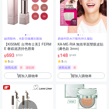
絲滑顯色，光影交織層次眼妝
易操作防水汗黏性持久服貼
【KISSME 台灣奇士美】FERM
KA-ME-RIA 無痕單面雙眼皮貼
E 奢緞迷誘持色唇膏
(膚色款 3mm)
693
148
$723
$149
$
$
5
5
(
2
)
(
1
)
挑戰低價
券
滿額贈
挑戰低價
券
加入購物車
加入購物車