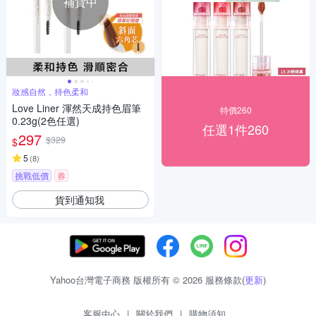
補貨中
妝感自然，持色柔和
Love Liner 渾然天成持色眉筆
特價260
0.23g(2色任選)
任選1件260
297
$329
$
5
(
8
)
挑戰低價
券
貨到通知我
Yahoo台灣電子商務 版權所有 © 2026 服務條款(
更新
)
客服中心
|
關於我們
|
購物須知