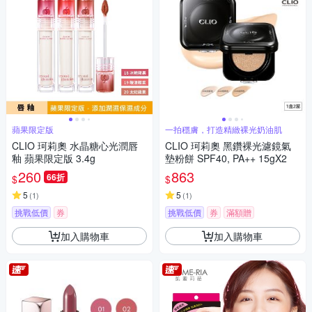
蘋果限定版
一拍穩膚，打造精緻裸光奶油肌
CLIO 珂莉奧 水晶糖心光潤唇
CLIO 珂莉奧 黑鑽裸光濾鏡氣
釉 蘋果限定版 3.4g
墊粉餅 SPF40, PA++ 15gX2
260
863
66折
$
$
5
5
(
1
)
(
1
)
挑戰低價
券
挑戰低價
券
滿額贈
加入購物車
加入購物車