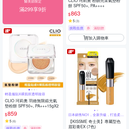
CLIO 珂莉奧 粉鑽亮采氣墊粉
醫美節限定
餅 SPF50+, PA++++
滿299享9折
863
$
5
(
3
)
挑戰低價
券
滿額贈
加入購物車
輕盈服貼X裸肌班透明妝容
CLIO 珂莉奧 羽緻無限緞光氣
墊粉餅 SPF50+, PA+++15gX2
859
$
日本銷售NO1，全新升級，打造柔和
自然眉
5
【KISSME 奇士美】專屬型色
(
6
)
眉彩膏EX (7色)
挑戰低價
券
滿額贈