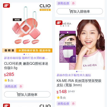
挑戰低價
券
加入購物車
超迷你袖珍版 隨時打造水潤粉嫩好
氣色
CLIO珂莉奧 嫩顏QQ唇頰凍迷
你版0.5g
285
$
易操作防水汗黏性持久服貼
5
KA-ME-RIA 長效隱形雙面雙眼
(
3
)
皮貼 (寬版 3mm)
挑戰低價
券
148
$149
$
加入購物車
5
(
6
)
挑戰低價
券