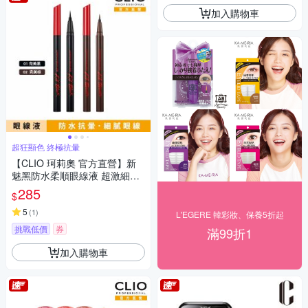
加入購物車
超狂顯色 終極抗暈
【CLIO 珂莉奧 官方直營】新
魅黑防水柔順眼線液 超激細紅
蓋版0.55ml
285
$
5
(
1
)
L'EGERE 韓彩妝、保養5折起
挑戰低價
券
滿99折1
加入購物車