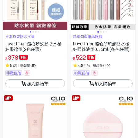
日本原裝防水抗暈
精準勾勒細緻眼線
Love Liner 隨心所慾超防水極
Love Liner 隨心所慾超防水極
細眼線筆(2色任選)
細眼線液筆0.55mL(多色任選)
378
522
9折
9折
$
$
5
4.8
(
2
)
總銷量>50
(
19
)
總銷量>100
挑戰低價
券
挑戰低價
券
加入購物車
加入購物車