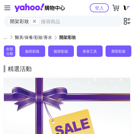
Yahoo購物中心
登入
開架彩妝
醫美/保養/彩妝/香水
開架彩妝
全部
臉部彩妝
眼部彩妝
美容工具
唇部彩妝
分類
精選活動