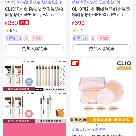
54H持妝x高遮瑕 快速成膜速乾定妝
秒變韓系高級感 原生感透明肌
CLIO珂莉奧 防沾染柔焦氣墊粉
CLIO珂莉奧 羽緻無限緞光氣墊
餅袖珍版 SPF 50+, PA+++
粉餅袖珍版SPF50+, PA+++
260
390
64折
$
$
5
4
(
4
)
(
2
)
挑戰低價
券
滿額贈
挑戰低價
券
滿額贈
加入購物車
加入購物車
保養級底妝 保濕透亮