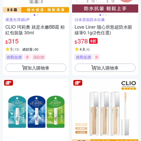
裸透光澤感UP
日本原裝防水抗暈
CLIO 珂莉奧 就是水嫩BB霜 粉
Love Liner 隨心所慾超防水眼
紅包裝版 30ml
線筆0.1g(2色任選)
315
378
9折
$
$
5
4.8
(
15
)
總銷量>50
(
4
)
挑戰低價
券
滿額贈
挑戰低價
券
加入購物車
加入購物車