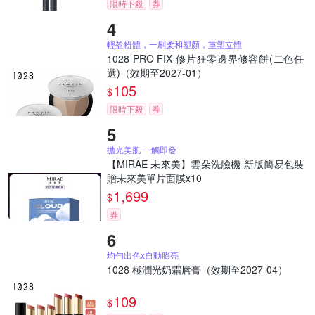
限時下殺
券
輕盈粉體，一刷柔和塑顏，重塑立體
1028 PRO FIX 修片狂零邊界修容餅(二色任
選)（效期至2027-01）
105
$
限時下殺
券
拋光美肌 一觸即發
【MIRAE 未來美】雲朵洗臉機 新版簡易包裝
贈未來美單片面膜x10
1,699
$
券
均勻出色x自動膨亮
1028 極潤光奶霜唇膏（效期至2027-04）
109
$