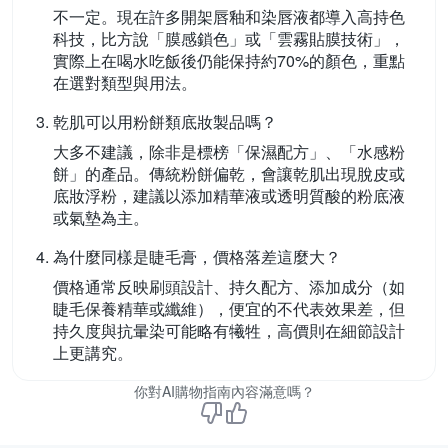
不一定。現在許多開架唇釉和染唇液都導入高持色
科技，比方說「膜感鎖色」或「雲霧貼膜技術」，
實際上在喝水吃飯後仍能保持約70%的顏色，重點
在選對類型與用法。
乾肌可以用粉餅類底妝製品嗎？
大多不建議，除非是標榜「保濕配方」、「水感粉
餅」的產品。傳統粉餅偏乾，會讓乾肌出現脫皮或
底妝浮粉，建議以添加精華液或透明質酸的粉底液
或氣墊為主。
為什麼同樣是睫毛膏，價格落差這麼大？
價格通常反映刷頭設計、持久配方、添加成分（如
睫毛保養精華或纖維），便宜的不代表效果差，但
持久度與抗暈染可能略有犧牲，高價則在細節設計
上更講究。
你對AI購物指南內容滿意嗎？