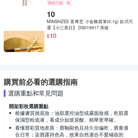
限時下殺
券
MINSHZEE 茗希芝 小金條眉筆(0.1g) 款式可
選【小三美日】 DS019917 美妝
10
$
購買前必看的選購指南
選購重點和常見問題
開架彩妝
選購重點
根據膚質挑底妝：
油肌選控油型或霧面妝感，乾肌選
保濕型粉底液，看成分如玻尿酸、精華更準確。
看懂唇彩質地差異：
唇釉顯色且持久但偏乾，唇膏適
合日常；染唇露持色高，效果自然適合不愛補妝的