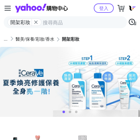
Yahoo購物中心
登入
開架彩妝
醫美/保養/彩妝/香水
開架彩妝