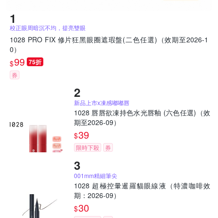
校正眼周暗沉不均，提亮雙眼
1028 PRO FIX 修片狂黑眼圈遮瑕盤(二色任選)（效期至2026-1
0）
99
75折
$
券
新品上市x凍感嘟嘟唇
1028 唇唇欲凍持色水光唇釉 (六色任選)（效
期至2026-09）
39
$
限時下殺
券
001mm精細筆尖
1028 超極控暈暹羅貓眼線液（特濃咖啡效
期：2026-09）
30
$