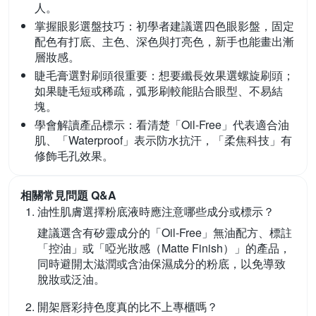
人。
掌握眼影選盤技巧：
初學者建議選四色眼影盤，固定
配色有打底、主色、深色與打亮色，新手也能畫出漸
層妝感。
睫毛膏選對刷頭很重要：
想要纖長效果選螺旋刷頭；
如果睫毛短或稀疏，弧形刷較能貼合眼型、不易結
塊。
學會解讀產品標示：
看清楚「Oil-Free」代表適合油
肌、「Waterproof」表示防水抗汗，「柔焦科技」有
修飾毛孔效果。
相關常見問題 Q&A
油性肌膚選擇粉底液時應注意哪些成分或標示？
建議選含有矽靈成分的「Oil-Free」無油配方、標註
「控油」或「啞光妝感（Matte Finish）」的產品，
同時避開太滋潤或含油保濕成分的粉底，以免導致
脫妝或泛油。
開架唇彩持色度真的比不上專櫃嗎？