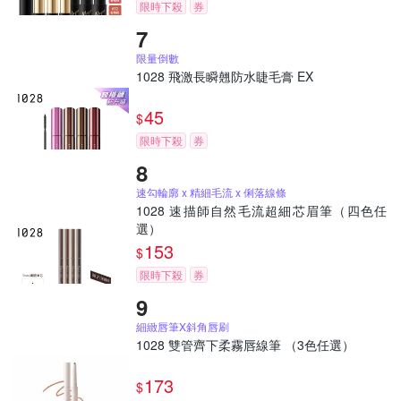
限時下殺
券
限量倒數
1028 飛激長瞬翹防水睫毛膏 EX
45
$
限時下殺
券
速勾輪廓 x 精細毛流 x 俐落線條
1028 速描師自然毛流超細芯眉筆（四色任
選）
153
$
限時下殺
券
細緻唇筆X斜角唇刷
1028 雙管齊下柔霧唇線筆 （3色任選）
173
$