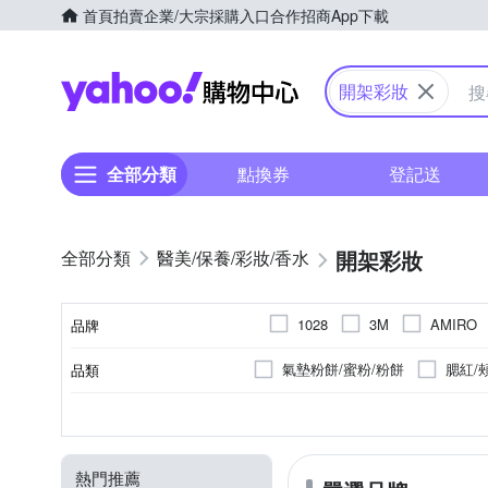
首頁
拍賣
企業/大宗採購入口
合作招商
App下載
Yahoo購物中心
開架彩妝
全部分類
點換券
登記送
開架彩妝
醫美/保養/彩妝/香水
1028
3M
AMIRO
品牌
DAISY DOLL 黛西朵兒
E
氣墊粉餅/蜜粉/粉餅
腮紅/
品類
品牌名稱
IKEMOTO 
i’m meme
眼影
清潔保養套組
美甲工具/修容組
臉部
開架
各種肌膚
製造日期以包裝為準，正常商品
大人
眼部
醫美/藥局
全年齡
敏感性肌膚
唇部
除毛刀/
嬰兒孩
專櫃
商品品類
適用部位
品牌定位
適用膚質
製造日期/有效日期
適用對象
KOSE 高絲
LEGERE 
護手霜
修護霜
潤唇
底妝刷
依包裝所示
蜜粉刷
3年(實際已商
修容
ONE 生活
o
ORLY
熱門推薦
沐浴乳/沐浴露/沐浴精
乳液
清潔刷
36個月
眼線刷
無
105~108
吸油