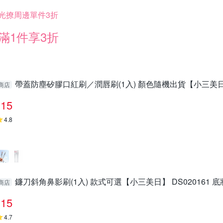
光撩周邊單件3折
滿1件享3折
帶蓋防塵矽膠口紅刷／潤唇刷(1入) 顏色隨機出貨【小三美日】 
商店
15
4.8
鐮刀斜角鼻影刷(1入) 款式可選【小三美日】 DS020161 底
商店
15
4.7