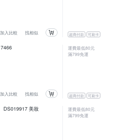
加入比較
找相似
超商付款
可刷卡
466
運費最低
80
元
滿
799
免運
加入比較
找相似
超商付款
可刷卡
DS019917 美妝
運費最低
80
元
滿
799
免運