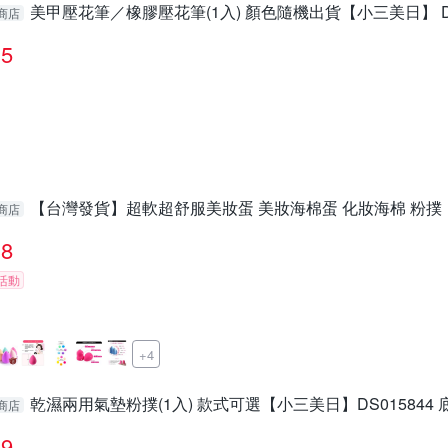
美甲壓花筆／橡膠壓花筆(1入) 顏色隨機出貨【小三美日】 DS
商店
5
【台灣發貨】超軟超舒服美妝蛋 美妝海棉蛋 化妝海棉 粉撲【
商店
8
活動
+4
乾濕兩用氣墊粉撲(1入) 款式可選【小三美日】DS015844 
商店
9