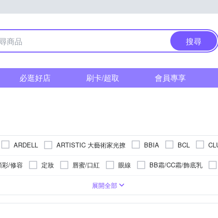
搜尋
必逛好店
刷卡/超取
會員專享
ARTISTIC 大藝術家光撩
ARDELL
BBIA
BCL
CL
EILEEN GRACE 妍霓絲
Galatea 葛拉蒂
-glips
EzFlow
頰彩/修容
定妝
唇蜜/口紅
眼線
BB霜/CC霜/飾底乳
池本刷子
Jealousness 婕洛妮絲
KAI 貝
innisfree
iSFun
假睫毛
隔離防曬
指甲油/指甲貼
唇部保養
乳液/乳霜/日
無特殊保存期限
除毛小工具
童
手足
油性肌膚
臉部眼部
眼影刷
乾性肌膚
詳情請見商品包裝
手足保養
粉撲
雙眼皮貼/膠
眉部
依包裝上標示
身體保養
修眉刀/刀片
依商品包裝
展開全部
蘭吉兒
media 媚點
MEISHOKU 明色
LUDEYA
MOMUS
膏/護唇膏
化妝水/青春露/導入液
面膜/凍膜/凝凍/泥膜
止汗劑
品效期為主)
刷
剪刀/打薄剪
如包裝所示
唇刷
鼻影刷
標示外包裝
睫毛夾/燙睫器
依包裝上
美容
105~108
serio 歐瑟若
PON PON 澎澎
PRAMY 柏瑞美
Reddot 紅點
噴霧
去光水
眼膜/眼霜/眼膠
年
面紙
3年
其他美容小物
請見外包裝
請見包裝標示
請參考圖文或包裝上所