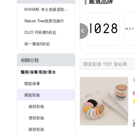
嚴選品牌
SANA 莎娜
SHISEID
請依包裝標示
請見商品瓶
KISSME 奇士美眼眉彩系列
ZWILLING 德國雙人
其
Nature Tree熱賣洗臉巾
CLIO 珂莉奧5折起
統一藥妝5折起
相關分類
開架彩妝 1531 筆結果
醫美/保養/彩妝/香水
開架保養
$
開架彩妝
臉部彩妝
唇部彩妝
眼部彩妝