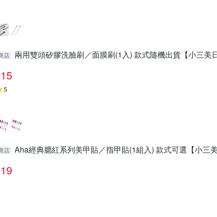
兩用雙頭矽膠洗臉刷／面膜刷(1入) 款式隨機出貨【小三美日】 
商店
15
5
Aha經典腮紅系列美甲貼／指甲貼(1組入) 款式可選【小三美日】
商店
19