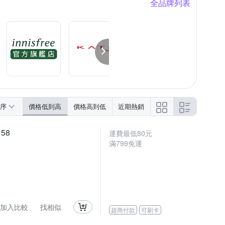
全品牌列表
NICAT 變臉貓
VIGILL 婦潔
商品上面產期
序
價格低到高
價格高到低
近期熱銷
58
運費最低
80
元
滿
799
免運
加入比較
找相似
超商付款
可刷卡