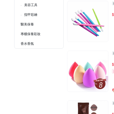
美容工具
$
指甲彩繪
醫美保養
專櫃保養彩妝
香水香氛
$