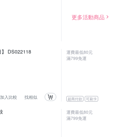
更多活動商品
DS022118
運費最低
80
元
滿
799
免運
加入比較
找相似
超商付款
可刷卡
妝
運費最低
80
元
滿
799
免運