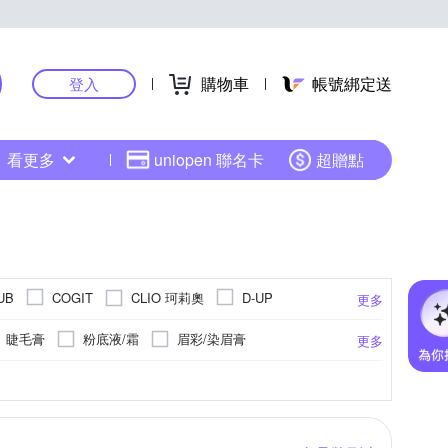
購物車
帳號綁定送
登入
看更多
uniopen 聯名卡
超贈點
CLIO 珂莉奧
UB
COGIT
D-UP
更多
GREEN BELL 綠貝
heme 喜蜜
HBN
睫毛膏
粉底液/霜
眉彩/染眉膏
更多
印
KISSME 奇士美
kiret
KOJI
霜/晚霜
去角質
眉毛/睫毛增長液
顯示
刷具組
依包裝標示
梳子
腮紅刷
依商品包裝標示
眉刷
更多
更多
NOV 娜芙
MSH
NYX
/體香劑
精華液
潔顏
所示
工具專用清潔
請參考商品介紹
遮瑕刷
美容儀器
5年
--
生活
SHILLS 舒兒絲
Romand
標示之說明
依產品外包裝標示