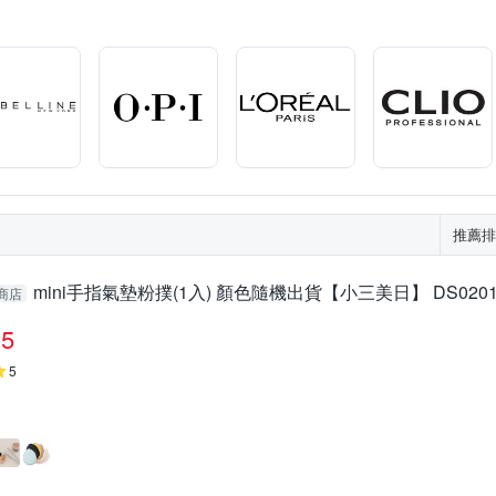
O 資生堂東京櫃
St.Clare 聖克萊爾
U
TengYue
TOMOON
身標示
請參考瓶身標示
依包裝上顯示
請見包裝說明
依
他品牌
未來美
璦露德瑪
花馨
鉑潤肌
雪芙蘭
推薦排
mini手指氣墊粉撲(1入) 顏色隨機出貨【小三美日】 DS0201
商店
5
5