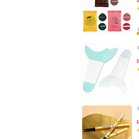
$
$
$