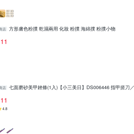
方形膚色粉撲 乾濕兩用 化妝 粉撲 海綿撲 粉撲小物
商店
11
七面磨砂美甲銼條(1入)【小三美日】DS006446 指甲搓刀
商店
11
4.8