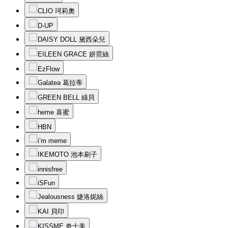
CLIO 珂莉奧
D-UP
DAISY DOLL 黛西朵兒
EILEEN GRACE 妍霓絲
EzFlow
Galatea 葛拉蒂
GREEN BELL 綠貝
heme 喜蜜
HBN
i’m meme
IKEMOTO 池本刷子
innisfree
iSFun
Jealousness 婕洛妮絲
KAI 貝印
KISSME 奇士美