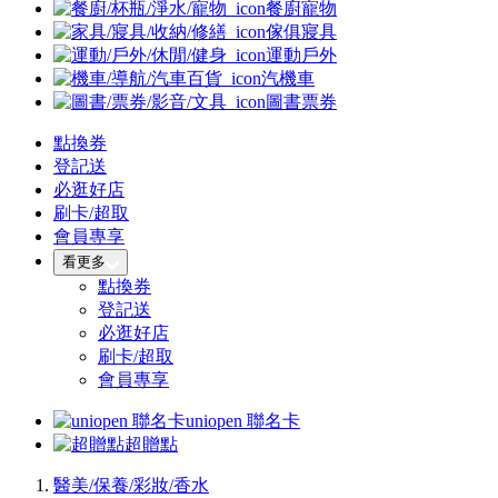
餐廚寵物
傢俱寢具
運動戶外
汽機車
圖書票券
點換券
登記送
必逛好店
刷卡/超取
會員專享
看更多
點換券
登記送
必逛好店
刷卡/超取
會員專享
uniopen 聯名卡
超贈點
醫美/保養/彩妝/香水