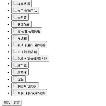
隔離防曬
指甲油/指甲貼
去角質
唇部保養
眉毛/睫毛增長液
修護霜
乳液/乳霜/日霜/晚霜
止汗劑/體香劑
化妝水/青春露/導入液
護手霜
精華液
潔顏
潤唇膏/護唇膏
面膜/凍膜/凝凍/泥膜
清除
確定