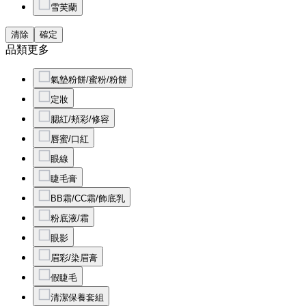
雪芙蘭
清除
確定
品類
更多
氣墊粉餅/蜜粉/粉餅
定妝
腮紅/頰彩/修容
唇蜜/口紅
眼線
睫毛膏
BB霜/CC霜/飾底乳
粉底液/霜
眼影
眉彩/染眉膏
假睫毛
清潔保養套組