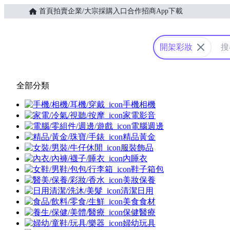
首頁
拍賣
企業/大宗採購入口
合作招商
App下載
Yahoo購物中心
開架彩妝
全部分類
手機相機
家電影音
電腦週邊
精品黃金
服裝飾品
內睡衣
鞋子箱包
美妝保養
清潔日用
美食食材
保健醫療
婦幼玩具