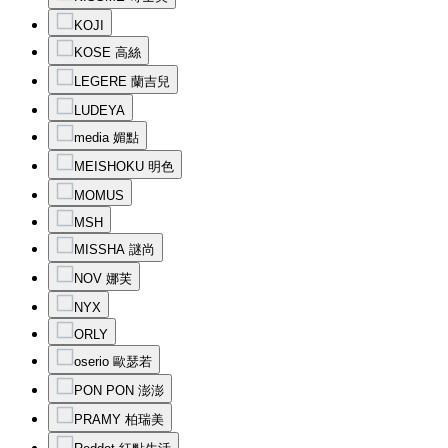
KOJI
KOSE 高絲
LEGERE 蘭吉兒
LUDEYA
media 媚點
MEISHOKU 明色
MOMUS
MSH
MISSHA 謎尚
NOV 娜芙
NYX
ORLY
oserio 歐瑟若
PON PON 澎澎
PRAMY 柏瑞美