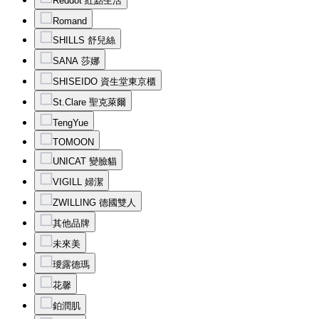
Reddot 紅點生活
Romand
SHILLS 舒兒絲
SANA 莎娜
SHISEIDO 資生堂東京櫃
St.Clare 聖克萊爾
TengYue
TOMOON
UNICAT 變臉貓
VIGILL 婦潔
ZWILLING 德國雙人
其他品牌
未來美
璦露德瑪
花馨
鉑潤肌