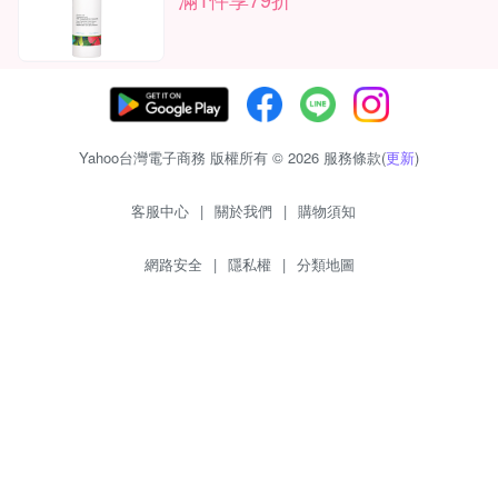
Yahoo台灣電子商務 版權所有 © 2026 服務條款(
更新
)
客服中心
|
關於我們
|
購物須知
網路安全
|
隱私權
|
分類地圖