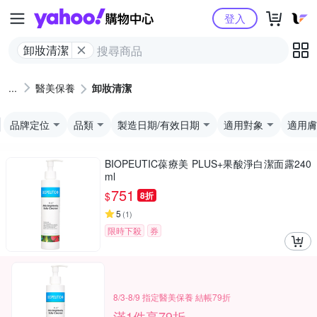
Yahoo購物中心
登入
卸妝清潔
醫美保養
卸妝清潔
品牌定位
品類
製造日期/有效日期
適用對象
適用膚
BIOPEUTIC葆療美 PLUS+果酸淨白潔面露240
ml
751
$
8折
5
(
1
)
限時下殺
券
8/3-8/9 指定醫美保養 結帳79折
滿1件享79折