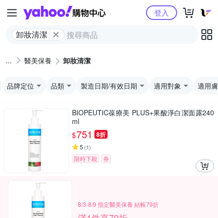
Yahoo購物中心
登入
卸妝清潔
醫美保養
卸妝清潔
品牌定位
品類
製造日期/有效日期
適用對象
適用膚
BIOPEUTIC葆療美 PLUS+果酸淨白潔面露240
ml
751
$
8折
5
(
1
)
限時下殺
券
8/3-8/9 指定醫美保養 結帳79折
滿1件享79折