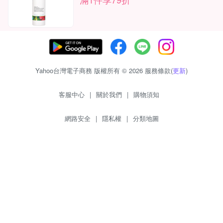
Yahoo台灣電子商務 版權所有 © 2026 服務條款(
更新
)
客服中心
|
關於我們
|
購物須知
網路安全
|
隱私權
|
分類地圖