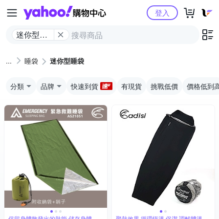
Yahoo購物中心
登入
迷你型睡
袋
睡袋
迷你型睡袋
分類
品牌
快速到貨
有現貨
挑戰低價
價格低到
保留身體散發出的熱能 儲存身體上
聚熱效果 循環恆溫 保潔 調解體溫 登