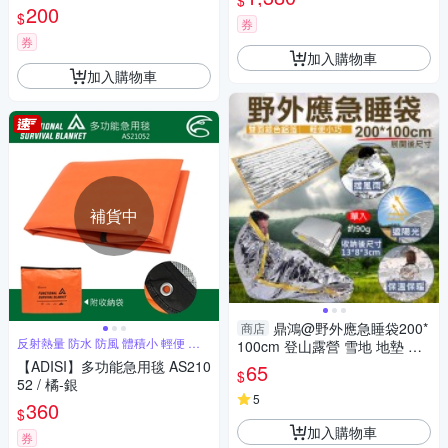
$
200
$
券
券
加入購物車
加入購物車
補貨中
鼎鴻@野外應急睡袋200*
商店
反射熱量 防水 防風 體積小 輕便 耐
100cm 登山露營 雪地 地墊 防
用
水 防寒 保溫 太空毯 野外求生
【ADISI】多功能急用毯 AS210
65
$
保暖 防曬毯
52 / 橘-銀
5
360
$
加入購物車
券