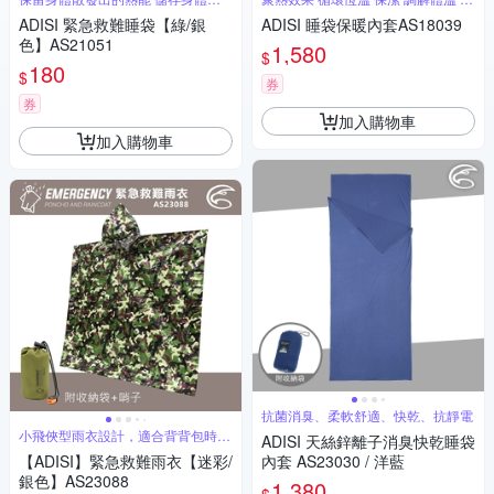
的溫度
山
ADISI 緊急救難睡袋【綠/銀
ADISI 睡袋保暖內套AS18039
色】AS21051
1,580
$
180
$
券
券
加入購物車
加入購物車
抗菌消臭、柔軟舒適、快乾、抗靜電
小飛俠型雨衣設計，適合背背包時使
ADISI 天絲鋅離子消臭快乾睡袋
用
【ADISI】緊急救難雨衣【迷彩/
內套 AS23030 / 洋藍
銀色】AS23088
1,380