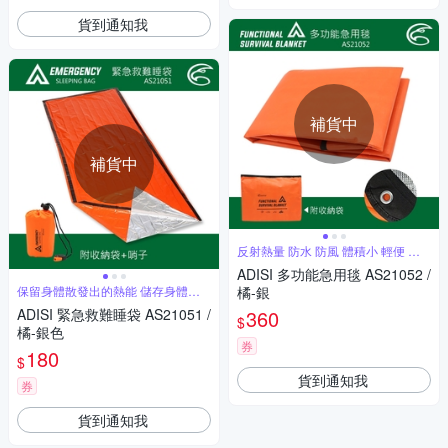
貨到通知我
補貨中
補貨中
反射熱量 防水 防風 體積小 輕便 耐
用
ADISI 多功能急用毯 AS21052 /
保留身體散發出的熱能 儲存身體上
橘-銀
的溫度
ADISI 緊急救難睡袋 AS21051 /
360
$
橘-銀色
券
180
$
貨到通知我
券
貨到通知我