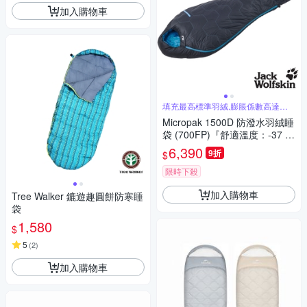
加入購物車
填充最高標準羽絨,膨脹係數高達
700FP
Micropak 1500D 防潑水羽絨睡
袋 (700FP)『舒適溫度：-37 ~
-9°C』
6,390
9折
$
限時下殺
加入購物車
Tree Walker 鏕遊趣圓餅防寒睡
袋
1,580
$
5
(
2
)
加入購物車