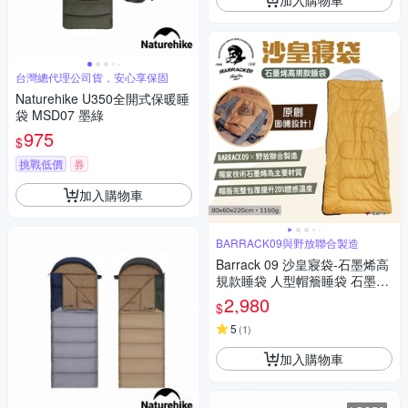
台灣總代理公司貨，安心享保固
Naturehike U350全開式保暖睡
袋 MSD07 墨綠
975
$
挑戰低價
券
加入購物車
BARRACK09與野放聯合製造
Barrack 09 沙皇寢袋-石墨烯高
規款睡袋 人型帽簷睡袋 石墨烯
睡袋 露營 悠遊戶外
2,980
$
5
(
1
)
加入購物車