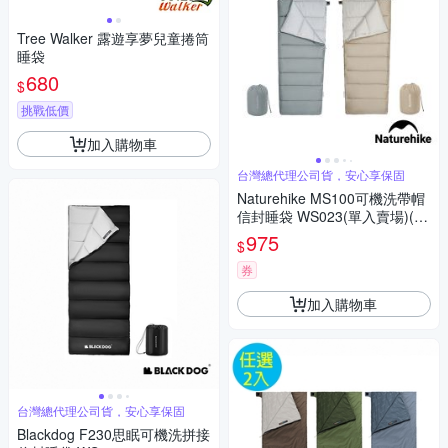
Tree Walker 露遊享夢兒童捲筒
睡袋
680
$
挑戰低價
加入購物車
台灣總代理公司貨，安心享保固
Naturehike MS100可機洗帶帽
信封睡袋 WS023(單入賣場)(如
需拼接請2色各下單1)
975
$
券
加入購物車
台灣總代理公司貨，安心享保固
Blackdog F230思眠可機洗拼接