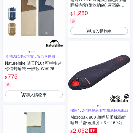
睡袋內套(附收納袋).露宿袋內
袋_土耳其藍
1,280
$
券
加入購物車
台灣總代理公司貨，安心享保固
Naturehike 晴天PL01可拼接迷
你信封睡袋 一般款 WS026
775
$
券
加入購物車
採用40D抗撕裂尼龍布,觸感極為細緻
Micropak 600 超輕新柔棉纖維
睡袋『舒適溫度：3 ~ 16°C』
2,052
9折
$