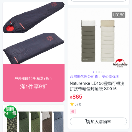
台灣總代理公司貨，安心享保固
戶外服飾配件 精選9折↘
Naturehike LD150靈動可機洗
滿1件享9折
拼接帶帽信封睡袋 SD016
865
$
5
(
1
)
券
加入購物車