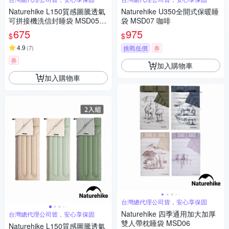
Naturehike L150質感圖騰透氣
Naturehike U350全開式保暖睡
可拼接機洗信封睡袋 MSD05
袋 MSD07 咖啡
三色任選
675
975
$
$
4.9
(
7
)
挑戰低價
券
券
加入購物車
加入購物車
台灣總代理公司貨，安心享保固
Naturehike 四季通用加大加厚
台灣總代理公司貨，安心享保固
雙人帶枕睡袋 MSD06
Naturehike L150質感圖騰透氣