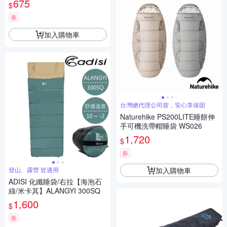
675
$
券
加入購物車
台灣總代理公司貨，安心享保固
Naturehike PS200LITE睡餅伸
手可機洗帶帽睡袋 WS026
1,720
$
券
加入購物車
登山、露營 皆適用
ADISI 化纖睡袋/右拉【海泡石
綠/米卡其】ALANGYI 300SQ
1,600
$
券