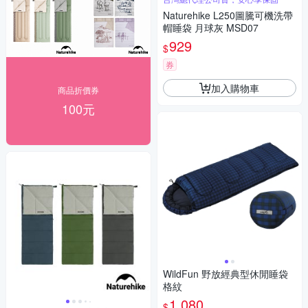
Naturehike L250圖騰可機洗帶
帽睡袋 月球灰 MSD07
929
$
券
加入購物車
商品折價券
100元
WildFun 野放經典型休閒睡袋
格紋
1,080
$