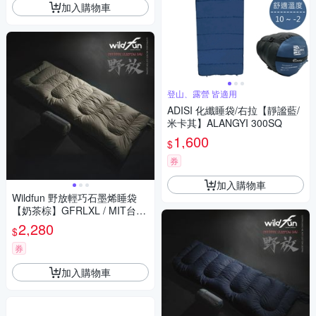
加入購物車
登山、露營 皆適用
ADISI 化纖睡袋/右拉【靜謐藍/
米卡其】ALANGYI 300SQ
1,600
$
券
加入購物車
Wildfun 野放輕巧石墨烯睡袋
【奶茶棕】GFRLXL / MIT台灣
製
2,280
$
券
加入購物車