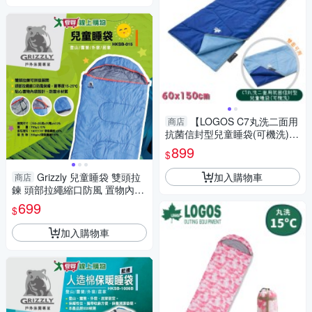
【LOGOS C7丸洗二面用
商店
抗菌信封型兒童睡袋(可機洗)
《寶藍/淺藍》 】72600810/幼
899
$
稚園學校/棉被睡墊
加入購物車
Grizzly 兒童睡袋 雙頭拉
商店
鍊 頭部拉繩縮口防風 置物內袋
防潑水 登山 露營 旅行 外宿 居
699
$
家【愛買】
加入購物車