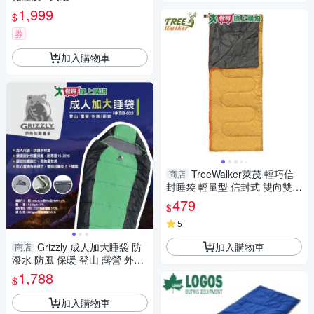
1,999
$
券
加入購物車
TreeWalker萊茂 輕巧信
商店
封睡袋 輕量型 信封式 雙向雙面
拉鍊 睡袋 輕巧 露營 出遊【愛
479
$
買】
5
加入購物車
Grizzly 成人加大睡袋 防
商店
潑水 防風 保暖 登山 露營 外宿
居家 露宿【愛買】
1,788
$
加入購物車