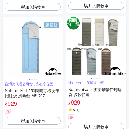
加入購物車
加入購物車
Naturehike 任選均一價
台灣總代理公司貨，安心享保固
Naturehike 可拼接帶帽信封睡
Naturehike L250圖騰可機洗帶
袋 多款任選
帽睡袋 風暴藍 MSD07
929
929
$
$
5
(
1
)
券
券
加入購物車
加入購物車