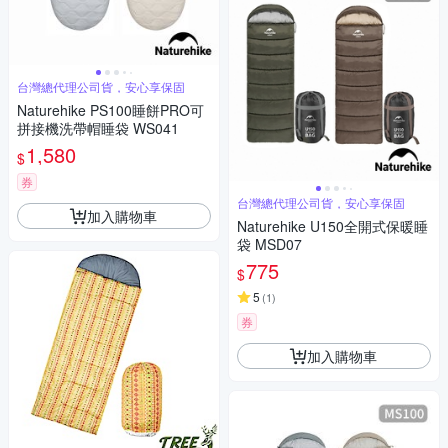
台灣總代理公司貨，安心享保固
Naturehike PS100睡餅PRO可
拼接機洗帶帽睡袋 WS041
1,580
$
券
台灣總代理公司貨，安心享保固
加入購物車
Naturehike U150全開式保暖睡
袋 MSD07
775
$
5
(
1
)
券
加入購物車