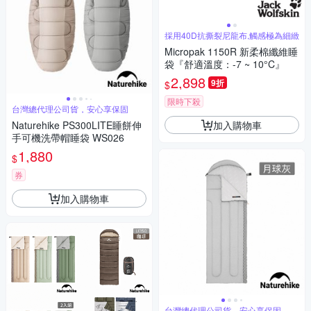
採用40D抗撕裂尼龍布,觸感極為細緻
Micropak 1150R 新柔棉纖維睡
袋『舒適溫度：-7 ~ 10°C』
2,898
9折
$
限時下殺
台灣總代理公司貨，安心享保固
加入購物車
Naturehike PS300LITE睡餅伸
手可機洗帶帽睡袋 WS026
1,880
$
券
加入購物車
台灣總代理公司貨，安心享保固