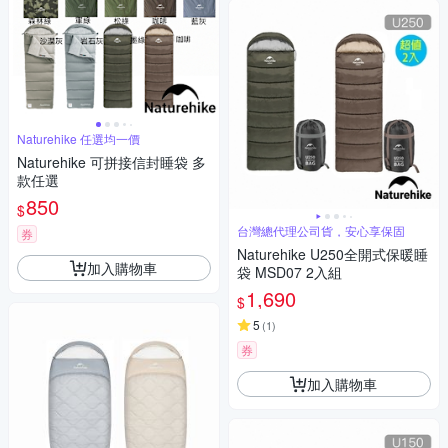
Naturehike 任選均一價
Naturehike 可拼接信封睡袋 多
款任選
850
$
台灣總代理公司貨，安心享保固
券
Naturehike U250全開式保暖睡
加入購物車
袋 MSD07 2入組
1,690
$
5
(
1
)
券
加入購物車