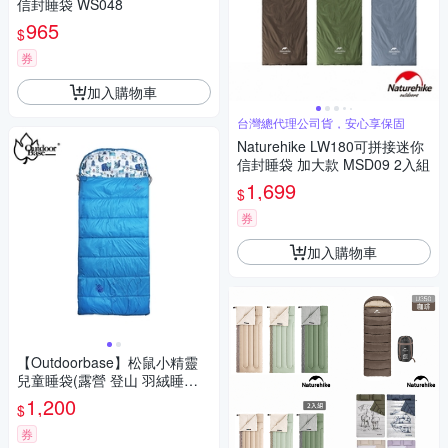
信封睡袋 WS048
965
$
券
加入購物車
台灣總代理公司貨，安心享保固
Naturehike LW180可拼接迷你
信封睡袋 加大款 MSD09 2入組
1,699
$
券
加入購物車
【Outdoorbase】松鼠小精靈
兒童睡袋(露營 登山 羽絨睡袋
露營睡袋 輕量登山睡袋)
1,200
$
券