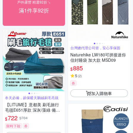
戶外露營 精選92折↘
滿1件享92折
台灣總代理公司貨，安心享保固
Naturehike LW180可拼接迷你
信封睡袋 加大款 MSD09
885
$
5
(
2
)
券
加入購物車
冬天必備，超保暖天鵝絨刷毛毛毯
【LITUME】意都美 刷毛旅行
毛毯E651厚款 深灰/藻綠 備用
毯 旅行飛機毛毯 居家蓋毯 刷毛
722
$784
$
天鵝絨 露營 悠遊戶外
限時下殺
券