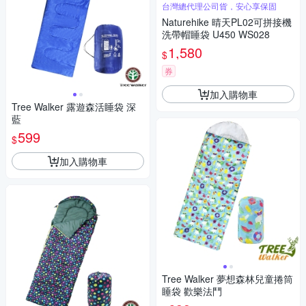
台灣總代理公司貨，安心享保固
Naturehike 晴天PL02可拼接機
洗帶帽睡袋 U450 WS028
1,580
$
券
加入購物車
Tree Walker 露遊森活睡袋 深
藍
599
$
加入購物車
Tree Walker 夢想森林兒童捲筒
睡袋 歡樂法鬥