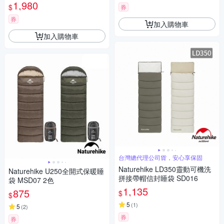
(露營 登山 單人睡袋 超輕睡袋
1,980
$
券
5℃-15℃)
券
加入購物車
加入購物車
台灣總代理公司貨，安心享保固
Naturehike LD350靈動可機洗
Naturehike U250全開式保暖睡
拼接帶帽信封睡袋 SD016
袋 MSD07 2色
1,135
875
$
$
5
(
1
)
5
(
2
)
券
券