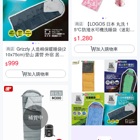
【LOGOS 日本 丸洗 1
商店
5℃防潑水可機洗睡袋《迷彩
粉》】170139-2/登山/露營/旅
1,280
$
遊
加入購物車
Grizzly 人造棉保暖睡袋(2
商店
10x75cm)登山 露營 外宿 居家
好收納 透氣 露宿【愛買】
999
$
加入購物車
補貨中