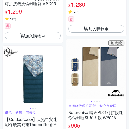
1,280
可拼接機洗信封睡袋 MSD05 2
$
入組
1,299
$
5
(
3
)
5
(
2
)
券
券
加入購物車
加入購物車
台灣總代理公司貨，安心享保固
Naturehike 晴天PL01可拼接迷
保溫、透氣、可機洗
你信封睡袋 加大款 WS026
【Outdoorbase】天光早安迷
905
彩保暖英威達Thermolite睡袋
$