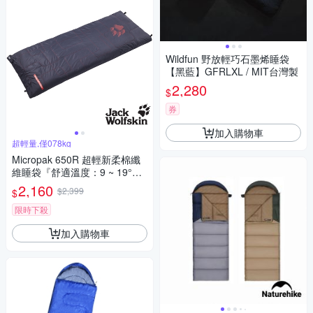
Wildfun 野放輕巧石墨烯睡袋
【黑藍】GFRLXL / MIT台灣製
2,280
$
券
加入購物車
超輕量,僅078kg
Micropak 650R 超輕新柔棉纖
維睡袋『舒適溫度：9 ~ 19°
C』
2,160
$2,399
$
限時下殺
加入購物車