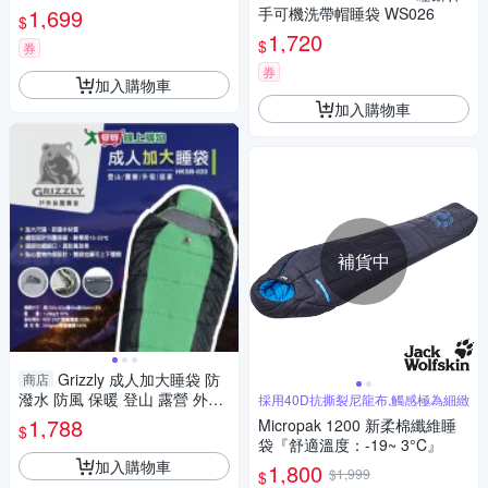
1,699
手可機洗帶帽睡袋 WS026
$
1,720
$
券
券
加入購物車
加入購物車
補貨中
Grizzly 成人加大睡袋 防
商店
潑水 防風 保暖 登山 露營 外宿
採用40D抗撕裂尼龍布,觸感極為細緻
居家 露宿【愛買】
1,788
Micropak 1200 新柔棉纖維睡
$
袋『舒適溫度：-19~ 3°C』
加入購物車
1,800
$1,999
$