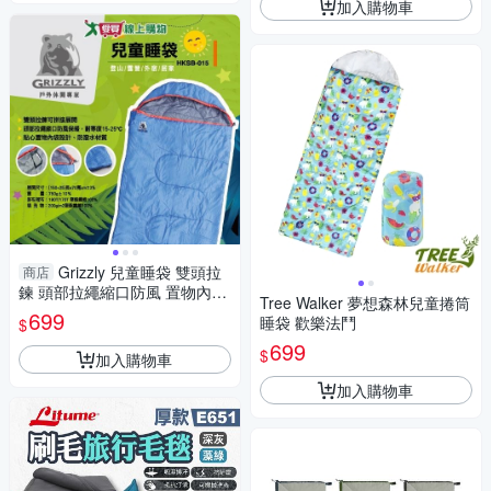
加入購物車
Grizzly 兒童睡袋 雙頭拉
商店
鍊 頭部拉繩縮口防風 置物內袋
Tree Walker 夢想森林兒童捲筒
防潑水 登山 露營 旅行 外宿 居
699
睡袋 歡樂法鬥
$
家【愛買】
699
$
加入購物車
加入購物車