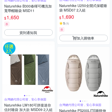
台灣總代理公司貨，安心享保固
Naturehike U250全開式保暖睡
Naturehike B300春暉可機洗加
袋 MSD07 2入組
寬帶帽睡袋 MSD11
1,690
1,650
$
$
5
(
1
)
券
券
貨到通知我
加入購物車
台灣總代理公司貨，安心享保固
Naturehike LW180可拼接迷你
台灣總代理公司貨，安心享保固
信封睡袋 加大款 MSD09 2入組
Naturehike PS200LITE睡餅伸