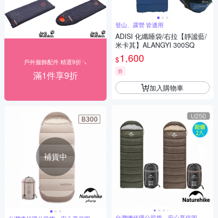
登山、露營 皆適用
ADISI 化纖睡袋/右拉【靜謐藍/
米卡其】ALANGYI 300SQ
1,600
$
戶外服飾配件 精選9折↘
券
滿1件享9折
加入購物車
補貨中
台灣總代理公司貨，安心享保固