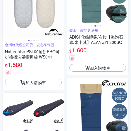
登山、露營 皆適用
ADISI 化纖睡袋/右拉【海泡石
綠/米卡其】ALANGYI 300SQ
台灣總代理公司貨，安心享保固
1,600
$
Naturehike PS100睡餅PRO可
拼接機洗帶帽睡袋 WS041
券
1,580
$
加入購物車
券
加入購物車