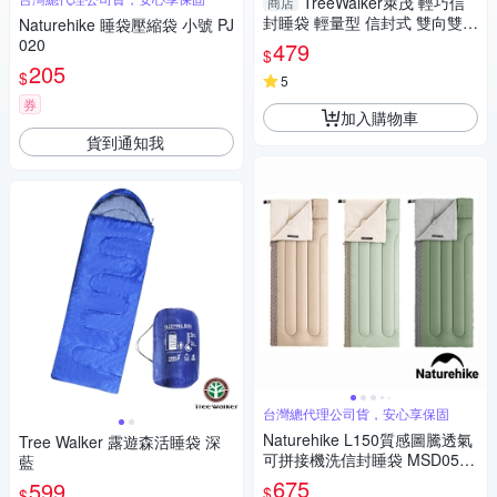
TreeWalker萊茂 輕巧信
商店
封睡袋 輕量型 信封式 雙向雙面
Naturehike 睡袋壓縮袋 小號 PJ
拉鍊 睡袋 輕巧 露營 出遊【愛
020
479
$
買】
205
$
5
券
加入購物車
貨到通知我
台灣總代理公司貨，安心享保固
Naturehike L150質感圖騰透氣
Tree Walker 露遊森活睡袋 深
可拼接機洗信封睡袋 MSD05
藍
三色任選
675
599
$
$