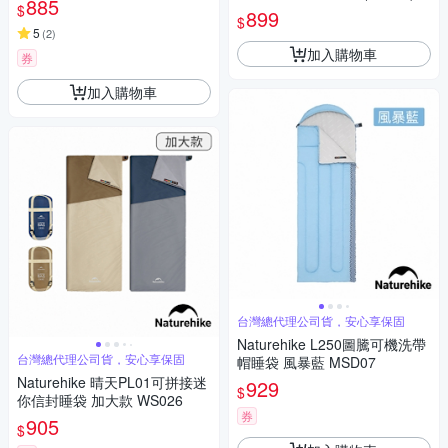
885
$
《寶藍/淺藍》 】72600810/幼
899
$
稚園學校/棉被睡墊
5
(
2
)
加入購物車
券
加入購物車
台灣總代理公司貨，安心享保固
Naturehike L250圖騰可機洗帶
台灣總代理公司貨，安心享保固
帽睡袋 風暴藍 MSD07
Naturehike 晴天PL01可拼接迷
929
$
你信封睡袋 加大款 WS026
券
905
$