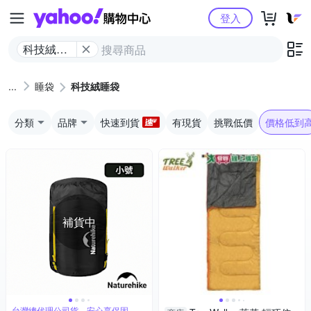
Yahoo購物中心
登入
科技絨睡
袋
睡袋
科技絨睡袋
分類
品牌
快速到貨
有現貨
挑戰低價
價格低到
補貨中
台灣總代理公司貨，安心享保固