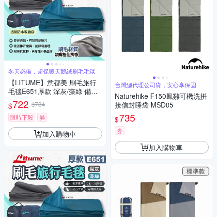
冬天必備，超保暖天鵝絨刷毛毛毯
【LITUME】意都美 刷毛旅行
台灣總代理公司貨，安心享保固
毛毯E651厚款 深灰/藻綠 備用
Naturehike F150鳳雛可機洗拼
毯 旅行飛機毛毯 居家蓋毯 刷毛
722
$784
接信封睡袋 MSD05
$
天鵝絨 露營 悠遊戶外
735
限時下殺
券
$
券
加入購物車
加入購物車