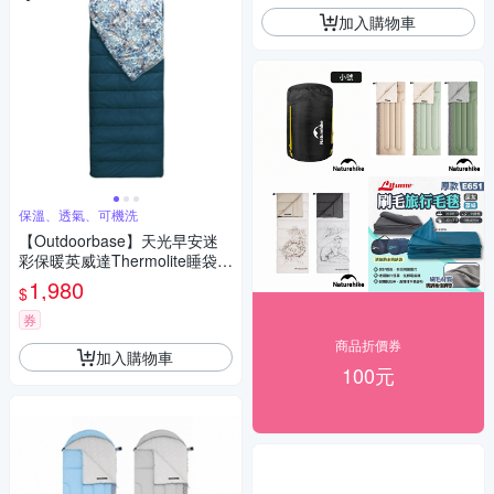
加入購物車
保溫、透氣、可機洗
【Outdoorbase】天光早安迷
彩保暖英威達Thermolite睡袋
(露營 登山 單人睡袋 超輕睡袋
1,980
$
5℃-15℃)
券
商品折價券
加入購物車
100元