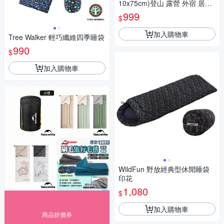
10x75cm)登山 露營 外宿 居家
好收納 透氣 露宿【愛買】
999
$
加入購物車
Tree Walker 輕巧纖維四季睡袋
990
$
加入購物車
WildFun 野放經典型休閒睡袋
印花
1,080
$
加入購物車
商品折價券