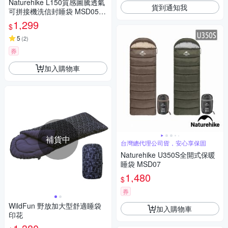
Naturehike L150質感圖騰透氣
貨到通知我
可拼接機洗信封睡袋 MSD05 2
入組
1,299
$
5
(
2
)
券
加入購物車
補貨中
台灣總代理公司貨，安心享保固
Naturehike U350S全開式保暖
睡袋 MSD07
1,480
$
券
WildFun 野放加大型舒適睡袋
加入購物車
印花