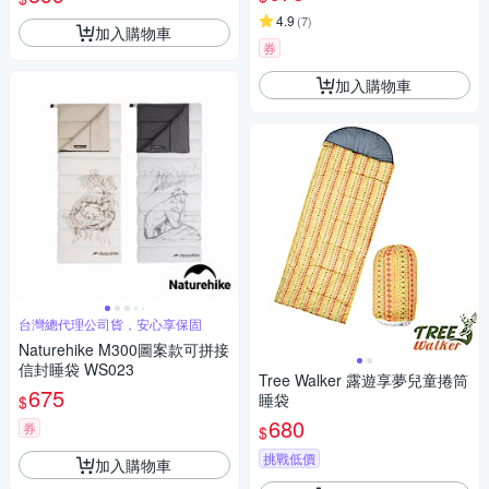
4.9
(
7
)
加入購物車
券
加入購物車
台灣總代理公司貨，安心享保固
Naturehike M300圖案款可拼接
信封睡袋 WS023
Tree Walker 露遊享夢兒童捲筒
675
睡袋
$
680
券
$
挑戰低價
加入購物車