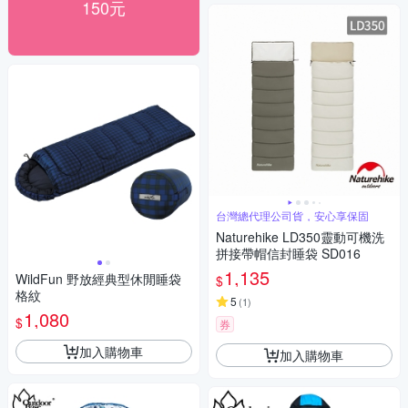
150元
台灣總代理公司貨，安心享保固
Naturehike LD350靈動可機洗
拼接帶帽信封睡袋 SD016
1,135
WildFun 野放經典型休閒睡袋
$
格紋
5
(
1
)
1,080
$
券
加入購物車
加入購物車