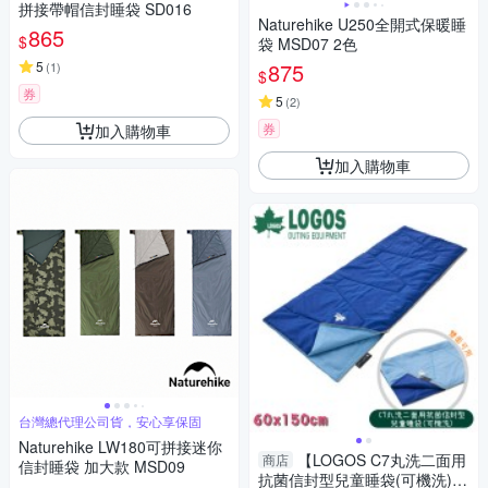
拼接帶帽信封睡袋 SD016
Naturehike U250全開式保暖睡
865
$
袋 MSD07 2色
5
875
(
1
)
$
券
5
(
2
)
券
加入購物車
加入購物車
台灣總代理公司貨，安心享保固
Naturehike LW180可拼接迷你
【LOGOS C7丸洗二面用
商店
信封睡袋 加大款 MSD09
抗菌信封型兒童睡袋(可機洗)