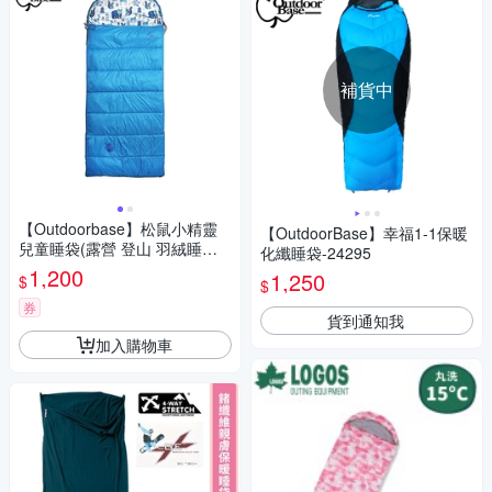
補貨中
【Outdoorbase】松鼠小精靈
【OutdoorBase】幸福1-1保暖
兒童睡袋(露營 登山 羽絨睡袋
化纖睡袋-24295
露營睡袋 輕量登山睡袋)
1,200
1,250
$
$
券
貨到通知我
加入購物車