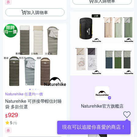
加入購物車
券
加入購物車
Naturehike 任選均一價
Naturehike 可拼接帶帽信封睡
Naturehike官方旗艦店
袋 多款任選
929
$
5
(
1
)
現在可以追蹤你喜愛的商店！
券