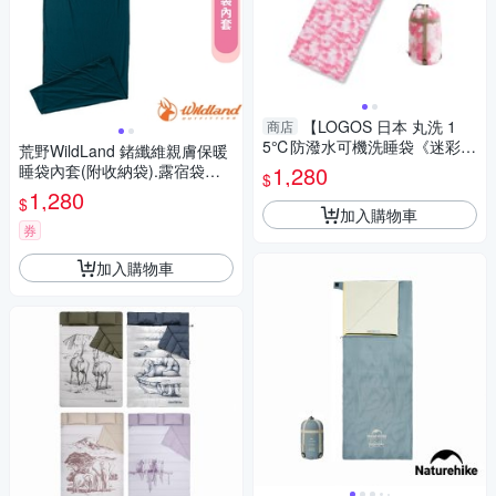
【LOGOS 日本 丸洗 1
商店
5℃防潑水可機洗睡袋《迷彩
荒野WildLand 鍺纖維親膚保暖
粉》】170139-2/登山/露營/旅
睡袋內套(附收納袋).露宿袋內
1,280
$
遊
袋_土耳其藍
1,280
$
加入購物車
券
加入購物車