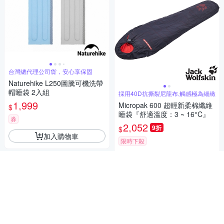
台灣總代理公司貨，安心享保固
Naturehike L250圖騰可機洗帶
帽睡袋 2入組
採用40D抗撕裂尼龍布,觸感極為細緻
1,999
Micropak 600 超輕新柔棉纖維
$
睡袋『舒適溫度：3 ~ 16°C』
券
2,052
9折
$
加入購物車
限時下殺
加入購物車