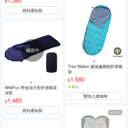
1,380
$
貨到通知我
補貨中
Tree Walker 鏕遊趣圓餅防寒睡
袋
1,580
$
5
(
2
)
WildFun 野放加大型舒適睡袋
深藍
加入購物車
1,480
$
貨到通知我