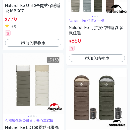
Naturehike U150全開式保暖睡
袋 MSD07
775
$
Naturehike 任選均一價
5
(
1
)
Naturehike 可拼接信封睡袋 多
款任選
券
850
$
加入購物車
券
加入購物車
台灣總代理公司貨，安心享保固
Naturehike LD150靈動可機洗