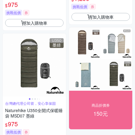
需拼接請2色各下單1)
975
$
挑戰低價
券
挑戰低價
券
加入購物車
加入購物車
台灣總代理公司貨，安心享保固
商品折價券
Naturehike U350全開式保暖睡
150元
袋 MSD07 墨綠
975
$
挑戰低價
券