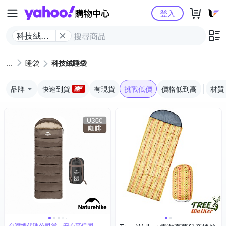
Yahoo購物中心
登入
科技絨睡
袋
睡袋
科技絨睡袋
品牌
快速到貨
有現貨
挑戰低價
價格低到高
材質
台灣總代理公司貨，安心享保固