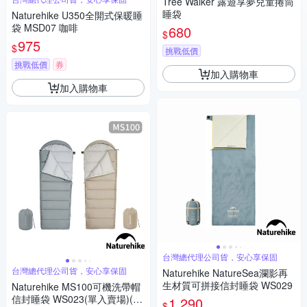
Tree Walker 露遊享夢兒童捲筒
睡袋
Naturehike U350全開式保暖睡
袋 MSD07 咖啡
680
$
975
$
挑戰低價
挑戰低價
券
加入購物車
加入購物車
台灣總代理公司貨，安心享保固
台灣總代理公司貨，安心享保固
Naturehike NatureSea瀾影再
生材質可拼接信封睡袋 WS029
Naturehike MS100可機洗帶帽
信封睡袋 WS023(單入賣場)(如
1,290
$