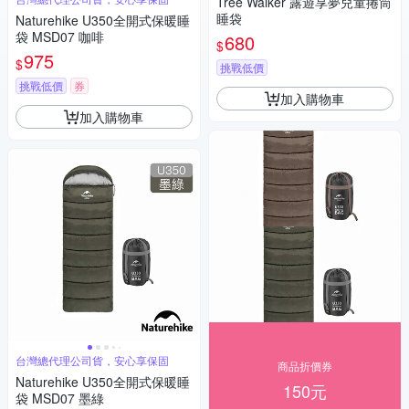
Tree Walker 露遊享夢兒童捲筒
睡袋
Naturehike U350全開式保暖睡
袋 MSD07 咖啡
680
$
975
$
挑戰低價
挑戰低價
券
加入購物車
加入購物車
台灣總代理公司貨，安心享保固
商品折價券
Naturehike U350全開式保暖睡
150元
袋 MSD07 墨綠