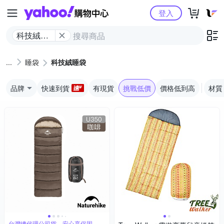
Yahoo購物中心
登入
科技絨睡
袋
睡袋
科技絨睡袋
品牌
快速到貨
有現貨
挑戰低價
價格低到高
材質
台灣總代理公司貨，安心享保固