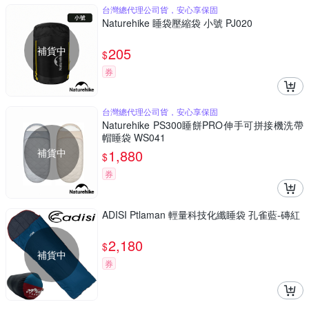
台灣總代理公司貨，安心享保固
Naturehike 睡袋壓縮袋 小號 PJ020
補貨中
205
$
券
台灣總代理公司貨，安心享保固
Naturehike PS300睡餅PRO伸手可拼接機洗帶
帽睡袋 WS041
補貨中
1,880
$
券
ADISI Ptlaman 輕量科技化纖睡袋 孔雀藍-磚紅
2,180
$
補貨中
券