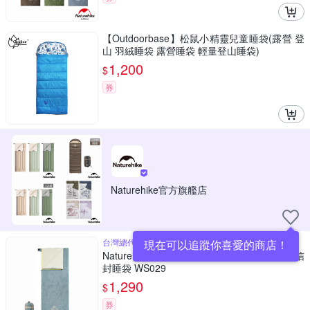
【Outdoorbase】松鼠小精靈兒童睡袋(露營 登
山 羽絨睡袋 露營睡袋 輕量登山睡袋)
1,200
$
券
Naturehike官方旗艦店
台灣總代理公司貨，安心享保固
現在可以追蹤你喜愛的商店！
Naturehike NatureSea瀾影再生材質可拼接信
封睡袋 WS029
1,290
$
券