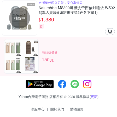
台灣總代理公司貨，安心享保固
Naturehike MS300可機洗帶帽信封睡袋 WS02
3(單入賣場)(如需拼接請2色各下單1)
補貨中
1,380
$
券
商品折價券
150元
Yahoo台灣電子商務 版權所有 © 2026 服務條款(
更新
)
客服中心
|
關於我們
|
購物須知