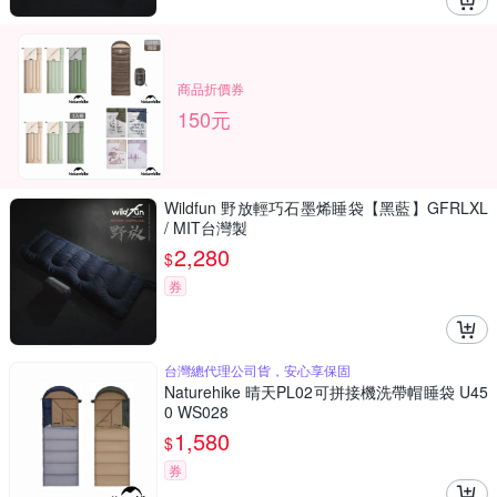
商品折價券
150元
Wildfun 野放輕巧石墨烯睡袋【黑藍】GFRLXL
/ MIT台灣製
2,280
$
券
台灣總代理公司貨，安心享保固
Naturehike 晴天PL02可拼接機洗帶帽睡袋 U45
0 WS028
1,580
$
券