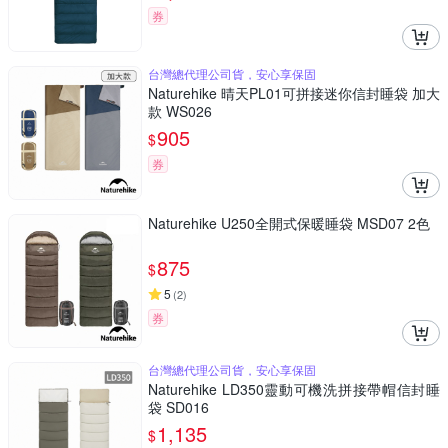
券
台灣總代理公司貨，安心享保固
Naturehike 晴天PL01可拼接迷你信封睡袋 加大
款 WS026
905
$
券
Naturehike U250全開式保暖睡袋 MSD07 2色
875
$
5
(
2
)
券
台灣總代理公司貨，安心享保固
Naturehike LD350靈動可機洗拼接帶帽信封睡
袋 SD016
1,135
$