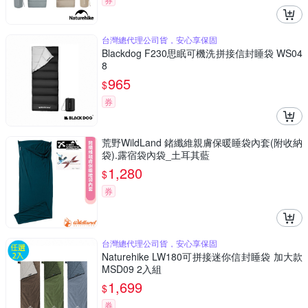
台灣總代理公司貨，安心享保固
Blackdog F230思眠可機洗拼接信封睡袋 WS04
8
965
$
券
荒野WildLand 鍺纖維親膚保暖睡袋內套(附收納
袋).露宿袋內袋_土耳其藍
1,280
$
券
台灣總代理公司貨，安心享保固
Naturehike LW180可拼接迷你信封睡袋 加大款
MSD09 2入組
1,699
$
券