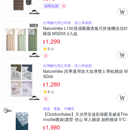
挑戰低價
券
台灣總代理公司貨，安心享保固
Naturehike L150質感圖騰透氣可拼接機洗信封
睡袋 MSD05 2入組
1,299
$
5
(
2
)
券
台灣總代理公司貨，安心享保固
Naturehike 四季通用加大加厚雙人帶枕睡袋 M
SD06
1,280
$
5
(
3
)
券
保溫、透氣、可機洗
【Outdoorbase】天光早安迷彩保暖英威達The
rmolite睡袋(露營 登山 單人睡袋 超輕睡袋 5℃-
15℃)
1,980
$