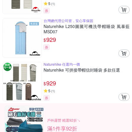
5
(
1
)
券
台灣總代理公司貨，安心享保固
Naturehike L250圖騰可機洗帶帽睡袋 風暴藍
MSD07
929
$
券
Naturehike 任選均一價
Naturehike 可拼接帶帽信封睡袋 多款任選
929
$
5
(
1
)
券
戶外露營 精選92折↘
滿1件享92折