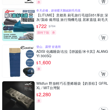
券
冬天必備，超保暖天鵝絨刷毛毛毯
【LITUME】意都美 刷毛旅行毛毯E651厚款 深
灰/藻綠 備用毯 旅行飛機毛毯 居家蓋毯 刷毛天
鵝絨 露營 悠遊戶外
722
$
$
784
限時下殺
券
登山、露營 皆適用
ADISI 化纖睡袋/右拉【靜謐藍/米卡其】ALANG
YI 300SQ
1,600
$
券
Wildfun 野放輕巧石墨烯睡袋【奶茶棕】GFRL
XL / MIT台灣製
2,280
$
券