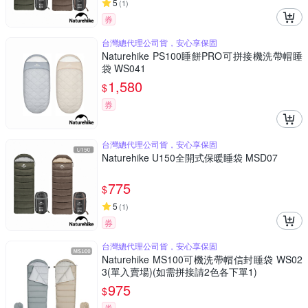
5
(
1
)
券
台灣總代理公司貨，安心享保固
Naturehike PS100睡餅PRO可拼接機洗帶帽睡
袋 WS041
1,580
$
券
台灣總代理公司貨，安心享保固
Naturehike U150全開式保暖睡袋 MSD07
775
$
5
(
1
)
券
台灣總代理公司貨，安心享保固
Naturehike MS100可機洗帶帽信封睡袋 WS02
3(單入賣場)(如需拼接請2色各下單1)
975
$
券