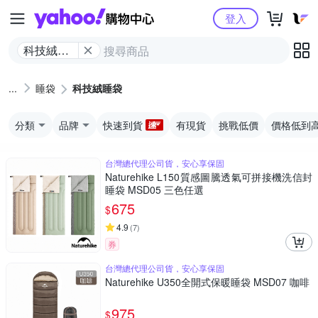
Yahoo購物中心
登入
科技絨睡
袋
睡袋
科技絨睡袋
分類
品牌
快速到貨
有現貨
挑戰低價
價格低到
台灣總代理公司貨，安心享保固
Naturehike L150質感圖騰透氣可拼接機洗信封
睡袋 MSD05 三色任選
675
$
4.9
(
7
)
券
台灣總代理公司貨，安心享保固
Naturehike U350全開式保暖睡袋 MSD07 咖啡
975
$