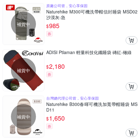
原廠公司貨，安心享保固
Naturehike M300可機洗帶帽信封睡袋 MSD02
沙漠灰-急
補貨中
985
$
券
ADISI Ptlaman 輕量科技化纖睡袋 磚紅-橄綠
2,180
$
補貨中
券
台灣總代理公司貨，安心享保固
Naturehike B300春暉可機洗加寬帶帽睡袋 MS
D11
補貨中
1,650
$
券