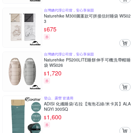
台灣總代理公司貨，安心享保固
Naturehike M300圖案款可拼接信封睡袋 WS02
3
675
$
券
台灣總代理公司貨，安心享保固
Naturehike PS200LITE睡餅伸手可機洗帶帽睡
袋 WS026
1,720
$
券
登山、露營 皆適用
ADISI 化纖睡袋/右拉【海泡石綠/米卡其】ALA
NGYI 300SQ
1,600
$
券