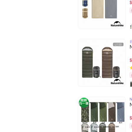
$
$
N
$