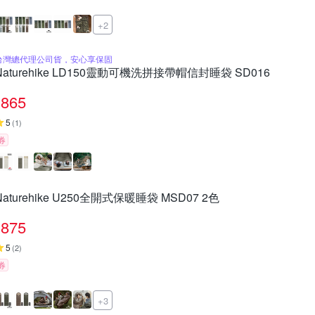
+2
台灣總代理公司貨，安心享保固
Naturehike LD150靈動可機洗拼接帶帽信封睡袋 SD016
865
5
(
1
)
券
Naturehike U250全開式保暖睡袋 MSD07 2色
875
5
(
2
)
券
+3