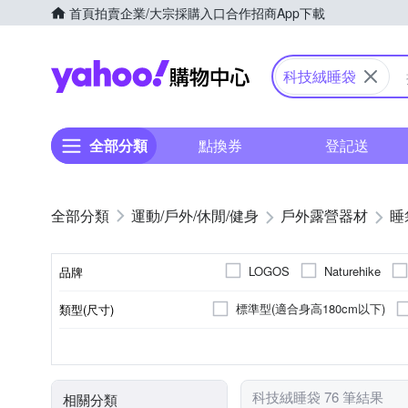
首頁
拍賣
企業/大宗採購入口
合作招商
App下載
Yahoo購物中心
科技絨睡袋
全部分類
點換券
登記送
運動/戶外/休閒/健身
戶外露營器材
睡
LOGOS
Naturehike
品牌
標準型(適合身高180cm以下)
類型(尺寸)
品牌名稱
15℃以上
1人
人造纖維睡袋
露營裝備袋
2人
其他露營週邊
棉質睡袋
5℃~15℃
適用溫標
適用人數
材質
類別
科技絨睡袋 76 筆結果
相關分類