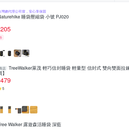
台灣總代理公司貨，安心享保固
Naturehike 睡袋壓縮袋 小號 PJ020
205
券
TreeWalker萊茂 輕巧信封睡袋 輕量型 信封式 雙向雙面拉
商店
買】
479
5
Tree Walker 露遊森活睡袋 深藍