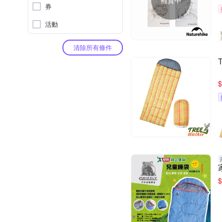
補貨中
券
活動
清除所有條件
$
$