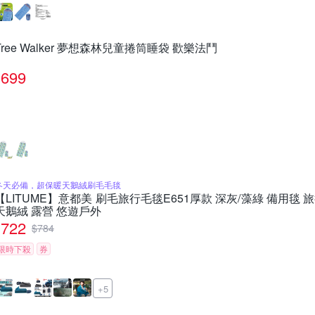
Tree Walker 夢想森林兒童捲筒睡袋 歡樂法鬥
699
冬天必備，超保暖天鵝絨刷毛毛毯
【LITUME】意都美 刷毛旅行毛毯E651厚款 深灰/藻綠 備用毯
天鵝絨 露營 悠遊戶外
722
$
784
限時下殺
券
+5