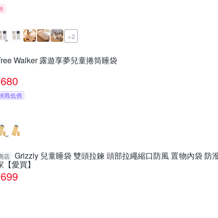
券
+2
Tree Walker 露遊享夢兒童捲筒睡袋
680
挑戰低價
Grizzly 兒童睡袋 雙頭拉鍊 頭部拉繩縮口防風 置物內袋 防潑
商店
家【愛買】
699