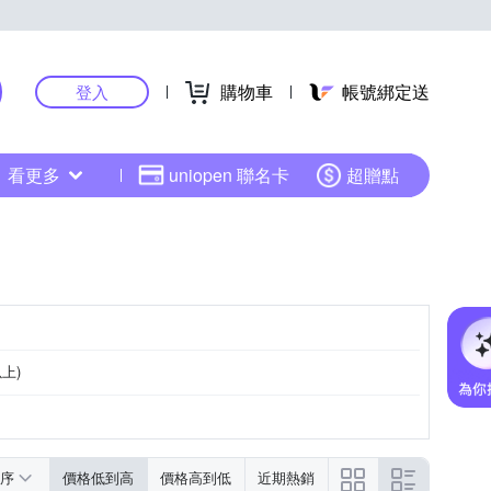
購物車
帳號綁定送
登入
看更多
uniopen 聯名卡
超贈點
上)
序
價格低到高
價格高到低
近期熱銷