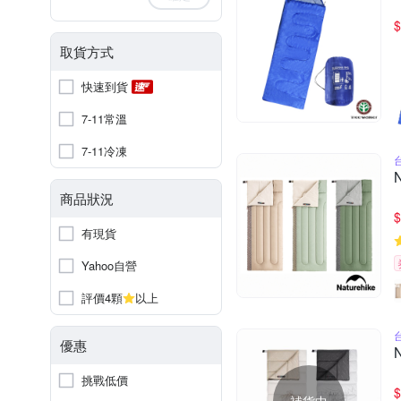
$
取貨方式
快速到貨
7-11常溫
7-11冷凍
商品狀況
$
有現貨
Yahoo自營
評價4顆
以上
優惠
挑戰低價
$