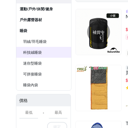
運動/戶外/休閒/健身
戶外露營器材
$
睡袋
補貨中
羽絨/羽毛睡袋
科技絨睡袋
迷你型睡袋
可拼接睡袋
$
睡袋內袋
價格
-
確定