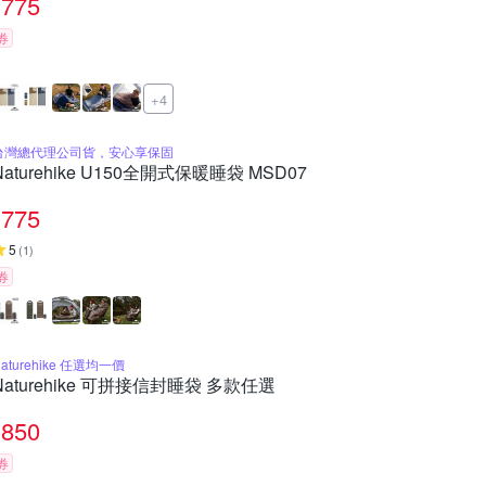
775
券
+4
台灣總代理公司貨，安心享保固
Naturehike U150全開式保暖睡袋 MSD07
775
5
(
1
)
券
aturehike 任選均一價
Naturehike 可拼接信封睡袋 多款任選
850
券