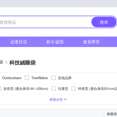
搜尋
必逛好店
刷卡/超取
會員專享
科技絨睡袋
袋
其他品牌
Outdoorbase
TreeWalker
加長型 (適合身高181~200cm)
兒童型
特長型 (適合身高201cm以
羽絨睡袋
0℃-5℃
-10℃-0℃
-20℃~-35℃
展開全部
推薦排