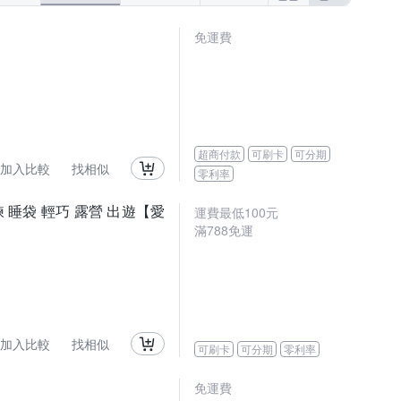
免運費
超商付款
可刷卡
可分期
加入比較
找相似
零利率
鍊 睡袋 輕巧 露營 出遊【愛
運費最低
100
元
滿
788
免運
加入比較
找相似
可刷卡
可分期
零利率
免運費