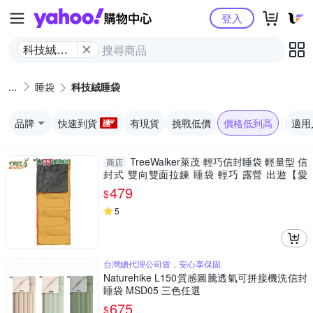
Yahoo購物中心
登入
科技絨睡
袋
睡袋
科技絨睡袋
品牌
快速到貨
有現貨
挑戰低價
價格低到高
適用
TreeWalker萊茂 輕巧信封睡袋 輕量型 信
商店
封式 雙向雙面拉鍊 睡袋 輕巧 露營 出遊【愛
買】
479
$
5
台灣總代理公司貨，安心享保固
Naturehike L150質感圖騰透氣可拼接機洗信封
睡袋 MSD05 三色任選
675
$