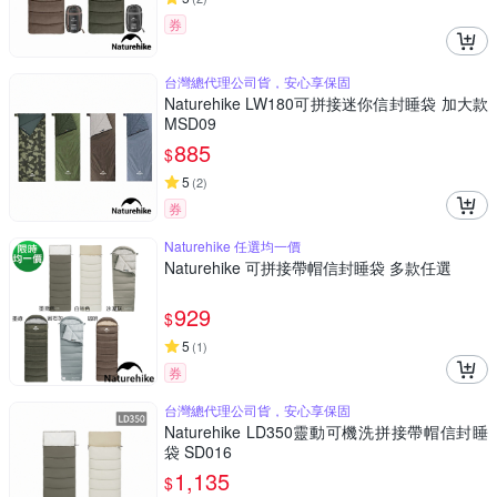
券
台灣總代理公司貨，安心享保固
Naturehike LW180可拼接迷你信封睡袋 加大款
MSD09
885
$
5
(
2
)
券
Naturehike 任選均一價
Naturehike 可拼接帶帽信封睡袋 多款任選
929
$
5
(
1
)
券
台灣總代理公司貨，安心享保固
Naturehike LD350靈動可機洗拼接帶帽信封睡
袋 SD016
1,135
$