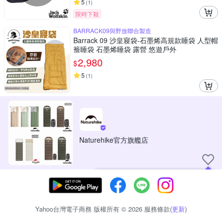
5
(
1
)
限時下殺
BARRACK09與野放聯合製造
Barrack 09 沙皇寢袋-石墨烯高規款睡袋 人型帽
簷睡袋 石墨烯睡袋 露營 悠遊戶外
2,980
$
5
(
1
)
Naturehike官方旗艦店
現在可以追蹤你喜愛的商店！
Yahoo台灣電子商務 版權所有 © 2026 服務條款(
更新
)