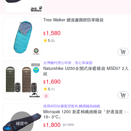
Tree Walker 鏕遊趣圓餅防寒睡袋
1,580
$
5
(
2
)
台灣總代理公司貨，安心享保固
Naturehike U250全開式保暖睡袋 MSD07 2入
組
1,690
$
5
(
1
)
券
採用40D抗撕裂尼龍布,觸感極為細緻
Micropak 1200 新柔棉纖維睡袋『舒適溫度：-
19~ 3°C』
補貨中
1,800
$
$
1,999