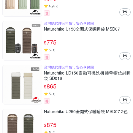
4.9
(
7
)
券
台灣總代理公司貨，安心享保固
Naturehike U150全開式保暖睡袋 MSD07
775
$
5
(
1
)
券
台灣總代理公司貨，安心享保固
Naturehike LD150靈動可機洗拼接帶帽信封睡
袋 SD016
865
$
5
(
1
)
券
Naturehike U250全開式保暖睡袋 MSD07 2色
875
$
5
(
2
)