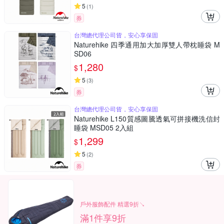
5
(
1
)
券
台灣總代理公司貨，安心享保固
Naturehike 四季通用加大加厚雙人帶枕睡袋 M
SD06
1,280
$
5
(
3
)
券
台灣總代理公司貨，安心享保固
Naturehike L150質感圖騰透氣可拼接機洗信封
睡袋 MSD05 2入組
1,299
$
5
(
2
)
券
戶外服飾配件 精選9折↘
滿1件享9折