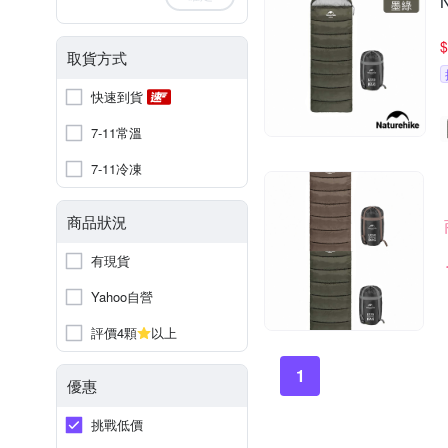
$
取貨方式
快速到貨
7-11常溫
7-11冷凍
商品狀況
有現貨
Yahoo自營
評價4顆
以上
1
優惠
挑戰低價