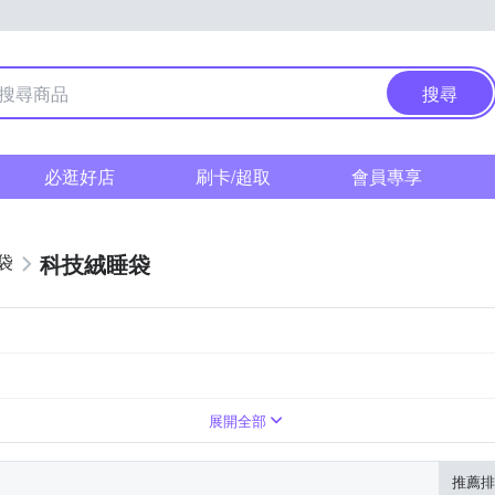
搜尋
必逛好店
刷卡/超取
會員專享
科技絨睡袋
袋
兒童型
展開全部
推薦排