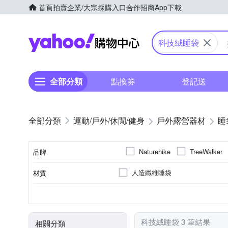
首頁
拍賣
企業/大宗採購入口
合作招商
App下載
Yahoo購物中心
科技絨睡袋
全部分類
點換券
登記送
運動/戶外/休閒/健身
戶外露營器材
睡
Naturehike
TreeWalker
品牌
人造纖維睡袋
材質
品牌名稱
1人
加長型 (適合身高181~200cm)
15℃以上
5℃~15℃
適用人數
適用溫標
類型(尺寸)
科技絨睡袋 3 筆結果
相關分類