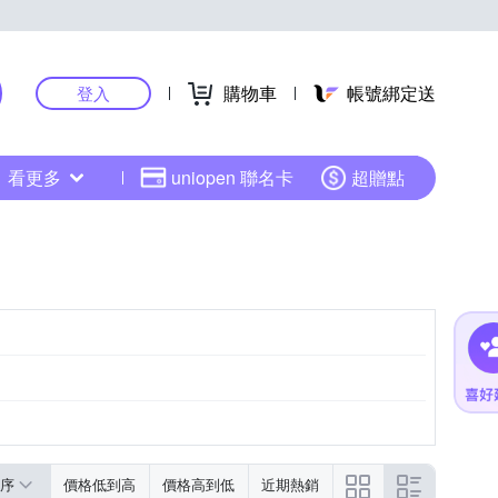
購物車
帳號綁定送
登入
看更多
uniopen 聯名卡
超贈點
序
價格低到高
價格高到低
近期熱銷