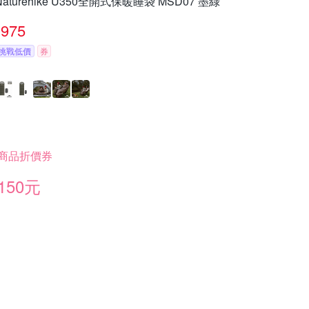
Naturehike U350全開式保暖睡袋 MSD07 墨綠
975
挑戰低價
券
商品折價券
150元