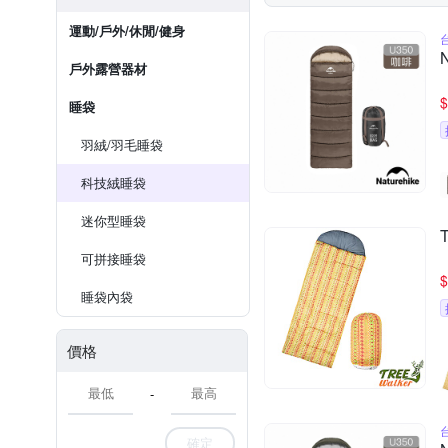
運動/戶外/休閒/健身
戶外露營器材
$
睡袋
羽絨/羽毛睡袋
科技絨睡袋
迷你型睡袋
可拼接睡袋
$
睡袋內袋
價格
-
確定