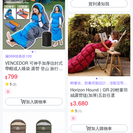
貨到通知我
滿599領券折100
VENCEDOR 可伸手加厚信封式
帶帽成人睡袋 露營 登山 旅行
超輕睡袋
799
$
輕量化、防撕尼龍設計，澎鬆且堅韌
5
(
2
)
耐用
Horizon Hound｜GR-20輕量羽
券
絨露營毯(加厚)五款任選
加入購物車
3,680
$
5
(
1
)
券
加入購物車