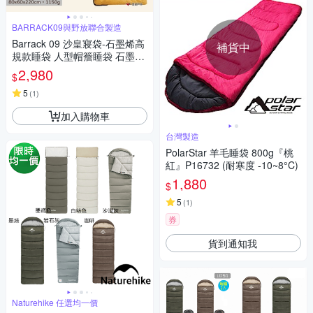
BARRACK09與野放聯合製造
Barrack 09 沙皇寢袋-石墨烯高
補貨中
規款睡袋 人型帽簷睡袋 石墨烯
睡袋 露營 悠遊戶外
2,980
$
5
(
1
)
加入購物車
台灣製造
PolarStar 羊毛睡袋 800g『桃
紅』P16732 (耐寒度 -10~8°C)
1,880
$
5
(
1
)
券
貨到通知我
Naturehike 任選均一價