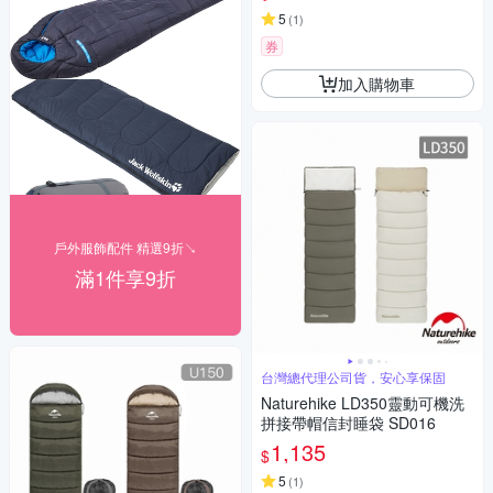
5
(
1
)
券
加入購物車
戶外服飾配件 精選9折↘
滿1件享9折
台灣總代理公司貨，安心享保固
Naturehike LD350靈動可機洗
拼接帶帽信封睡袋 SD016
1,135
$
5
(
1
)