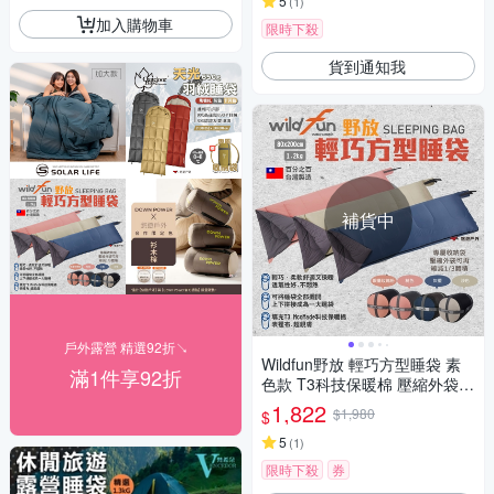
5
(
1
)
加入購物車
限時下殺
貨到通知我
補貨中
戶外露營 精選92折↘
Wildfun野放 輕巧方型睡袋 素
滿1件享92折
色款 T3科技保暖棉 壓縮外袋
可機洗 露營 悠遊戶外
1,822
$1,980
$
5
(
1
)
限時下殺
券