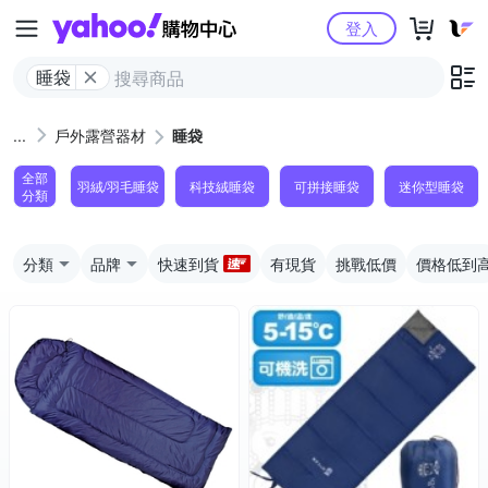
Yahoo購物中心
登入
睡袋
戶外露營器材
睡袋
全部
羽絨/羽毛睡袋
科技絨睡袋
可拼接睡袋
迷你型睡袋
分類
分類
品牌
快速到貨
有現貨
挑戰低價
價格低到