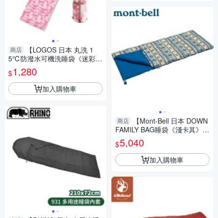
【LOGOS 日本 丸洗 1
商店
5℃防潑水可機洗睡袋《迷彩
粉》】170139-2/登山/露營/旅
1,280
$
遊
加入購物車
【Mont-Bell 日本 DOWN
商店
FAMILY BAG睡袋《淺卡其》】
1121312/羽絨睡袋/露營睡袋
5,040
$
加入購物車