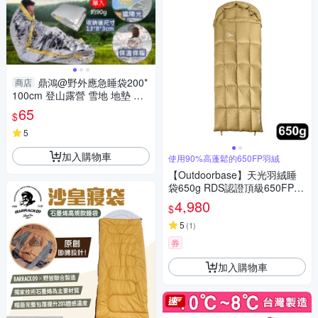
鼎鴻@野外應急睡袋200*
商店
100cm 登山露營 雪地 地墊 防
水 防寒 保溫 太空毯 野外求生
65
$
保暖 防曬毯
5
加入購物車
使用90%高蓬鬆的650FP羽絨
【Outdoorbase】天光羽絨睡
袋650g RDS認證頂級650FP 9
0%鴨絨(露營 登山 羽絨睡袋 露
4,980
$
營睡袋 輕量登山睡袋)
5
(
1
)
券
加入購物車