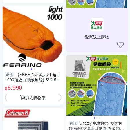
愛買線上購物
【FERRINO 義大利 light
商店
1000頂級白鵝絨睡袋(-5℃ 500
g FP650)】D486191/羽絨睡
6,990
$
袋/睡袋
加入購物車
Grizzly 兒童睡袋 雙頭拉
商店
鍊 頭部拉繩縮口防風 置物內袋