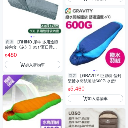
【RHINO 犀牛 多用途睡
商店
袋內套《灰》】931/夏日睡袋/
內層清潔/睡袋內襯/內裡替換/睡
480
$
袋套
加入購物車
【GRAVITY 巨威特 信封
商店
型撥水羽絨睡袋600G 水藍/丈
青】 111601B/羽絨睡袋/露營
5,460
$
睡袋/睡袋
加入購物車