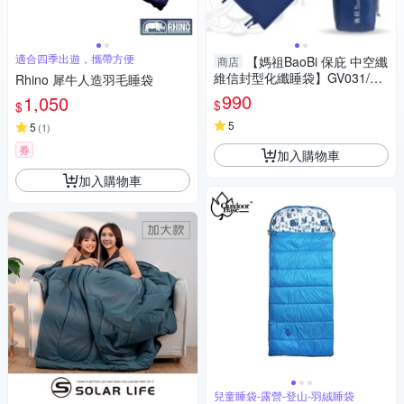
適合四季出遊，攜帶方便
【媽祖BaoBi 保庇 中空纖
商店
維信封型化纖睡袋】GV031/可
Rhino 犀牛人造羽毛睡袋
左右合併/可機洗/logos colema
990
1,050
$
$
n
5
5
(
1
)
券
加入購物車
加入購物車
兒童睡袋-露營-登山-羽絨睡袋