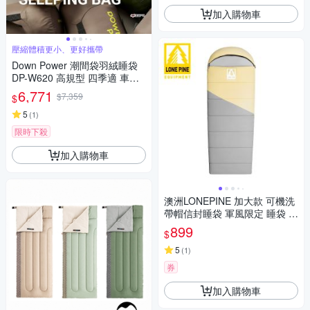
加入購物車
壓縮體積更小、更好攜帶
Down Power 潮間袋羽絨睡袋
DP-W620 高規型 四季適 車露
登山 露營 悠遊戶外
6,771
$7,359
$
5
(
1
)
限時下殺
加入購物車
澳洲LONEPINE 加大款 可機洗
帶帽信封睡袋 軍風限定 睡袋 四
季 保暖 露營 (兩色任選)
899
$
5
(
1
)
券
加入購物車