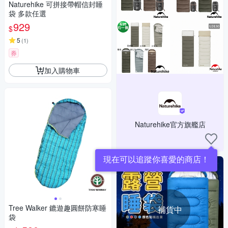
Naturehike 可拼接帶帽信封睡
袋 多款任選
929
$
5
(
1
)
券
加入購物車
Naturehike官方旗艦店
現在可以追蹤你喜愛的商店！
Tree Walker 鏕遊趣圓餅防寒睡
補貨中
袋