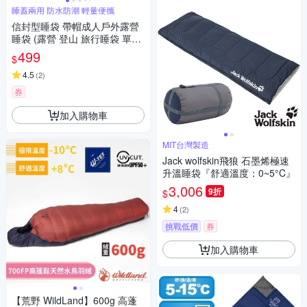
睡蓋兩用 防水防潮 輕量便攜
信封型睡袋 帶帽成人戶外露營
睡袋 (露營 登山 旅行睡袋 單人
睡袋 超輕睡袋)
499
$
4.5
(
2
)
券
加入購物車
MIT台灣製造
Jack wolfskin飛狼 石墨烯極速
升溫睡袋『舒適溫度：0~5°C』
3,006
9折
$
4
(
2
)
挑戰低價
券
加入購物車
【荒野 WildLand】600g 高蓬