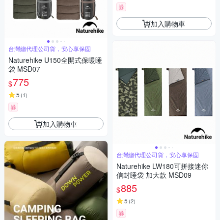
券
加入購物車
台灣總代理公司貨，安心享保固
Naturehike U150全開式保暖睡
袋 MSD07
775
$
5
(
1
)
券
加入購物車
台灣總代理公司貨，安心享保固
Naturehike LW180可拼接迷你
信封睡袋 加大款 MSD09
885
$
5
(
2
)
券