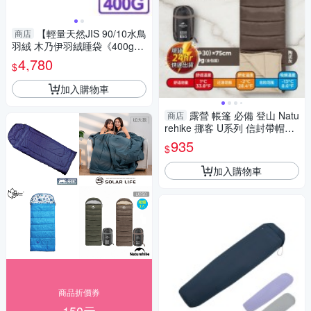
【輕量天然JIS 90/10水鳥
商店
羽絨 木乃伊羽絨睡袋《400g綠/
桔》】HI400GO/防潑水/登山/
4,780
$
露營
加入購物車
露營 帳篷 必備 登山 Natu
商店
rehike 挪客 U系列 信封帶帽睡
袋 U350陶泥灰190 + 30)x75c
935
$
m
加入購物車
商品折價券