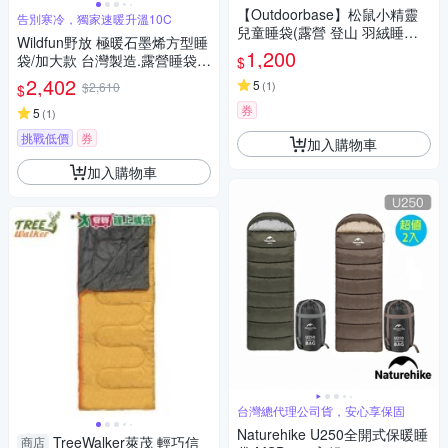
【Outdoorbase】松鼠小精靈
告別寒冷，獨家速暖升溫10C
兒童睡袋(露營 登山 羽絨睡袋
Wildfun野放 極暖石墨烯方型睡
露營睡袋 輕量登山睡袋)
1,200
袋/加大款 台灣製造.露營睡袋
$
可拼接睡袋 保暖睡袋 科技棉睡
2,402
5
(
1
)
$2,610
$
袋 單人睡袋
券
5
(
1
)
挑戰低價
券
加入購物車
加入購物車
台灣總代理公司貨，安心享保固
Naturehike U250全開式保暖睡
TreeWalker萊茂 輕巧信
商店