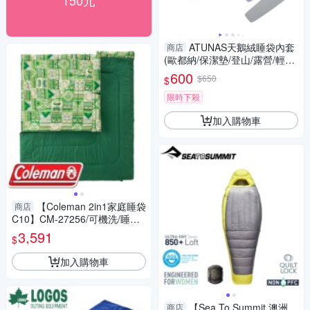
150元
ATUNAS天鵝絨睡袋內套
商店
(歐都納/保潔墊/登山/露營/輕薄
小巧/吸濕排汗/透氣/GetSport)
600
$650
$
限時下殺
加入購物車
【Coleman 2in1家庭睡袋
商店
C10】CM-27256/可機洗/睡袋/
棉被/睡墊
3,591
$
加入購物車
【Sea To Summit 澳洲
商店