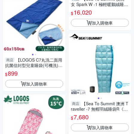
女 Spark W -1 極輕暖鵝絨睡袋
R《淺灰黃》】SL041071/保暖
16,020
$
睡袋/露營/登山
加入購物車
【LOGOS C7丸洗二面用
商店
抗菌信封型兒童睡袋(可機洗)
《寶藍/淺藍》 】72600810/幼
899
$
稚園學校/棉被睡墊
加入購物車
【Sea To Summit 澳洲 T
商店
raveller -7 無帽羽絨睡袋R《洋
藍》】SL041062/保暖睡袋/露
7,680
$
營/登山
加入購物車