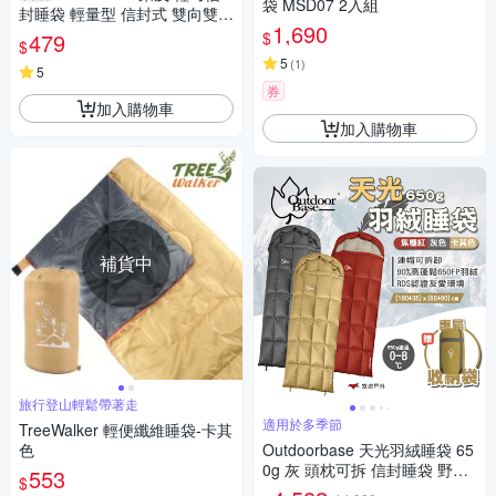
袋 MSD07 2入組
封睡袋 輕量型 信封式 雙向雙面
1,690
拉鍊 睡袋 輕巧 露營 出遊【愛
$
479
$
買】
5
(
1
)
5
券
加入購物車
加入購物車
補貨中
旅行登山輕鬆帶著走
適用於多季節
TreeWalker 輕便纖維睡袋-卡其
色
Outdoorbase 天光羽絨睡袋 65
0g 灰 頭枕可拆 信封睡袋 野營
553
$
睡袋 露營 悠遊戶外