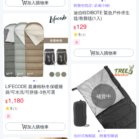
加入購物車
救難包指定/ 必備小物!
迪伯特DIBOTE 緊急戶外求生
毯/救難毯(1入)
129
$
5
(
1
)
券
加入購物車
LIFECODE 親膚棉秋冬保暖睡
袋/可水洗/可拼接-3色可選
補貨中
1,180
$
5
(
1
)
券
加入購物車
信封式無帽延，輕量型睡袋