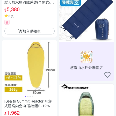
鬆天然水鳥羽絨睡袋(全開式/70
0FP高蓬鬆)_W5002-178 火炎
5,380
$
山
3
(
1
)
券
加入購物車
悠遊山水戶外專營店
[Sea to Summit]Reactor 可穿
式睡袋內套-加強增溫6~12% 合
身
1,962
$