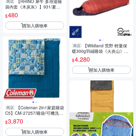
【RHINO 犀牛 多用途睡
商店
袋內套《木炭灰》】931/夏日
睡袋/內層清潔/睡袋內襯/內裡替
480
$
換/睡袋套
加入購物車
【Wildland 荒野 輕量保
商店
暖300g羽絨睡袋《火炎山》】
W5003/登山/露營/露宿袋/保暖
4,280
$
加入購物車
【Coleman 2in1家庭睡袋
商店
C5】CM-27257/睡袋/可機洗/
露營/睡墊/棉被
3,870
$
加入購物車