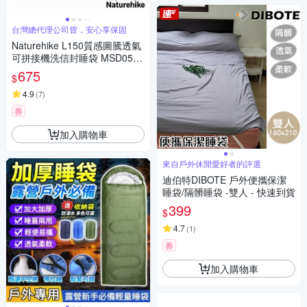
台灣總代理公司貨，安心享保固
Naturehike L150質感圖騰透氣
可拼接機洗信封睡袋 MSD05
三色任選
675
$
4.9
(
7
)
券
加入購物車
來自戶外休閒愛好者的評選
迪伯特DIBOTE 戶外便攜保潔
睡袋/隔髒睡袋 -雙人 - 快速到貨
399
$
4.7
(
1
)
券
加入購物車