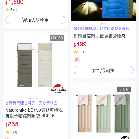
1,580
$
5
(
2
)
加入購物車
耐磨隔風防潮，保持內部乾爽舒適
超輕量信封型便攜露營睡袋
499
$
5
(
1
)
券
貨到通知我
台灣總代理公司貨，安心享保固
Naturehike LD150靈動可機洗
拼接帶帽信封睡袋 SD016
865
$
5
(
1
)