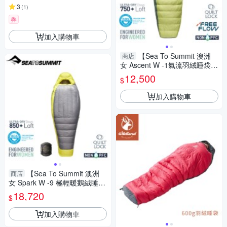
3
(
1
)
券
加入購物車
【Sea To Summit 澳洲
商店
女 Ascent W -1氣流羽絨睡袋R
《芹綠》】SL041101/保暖睡
12,500
$
袋/露營/登山
加入購物車
【Sea To Summit 澳洲
商店
女 Spark W -9 極輕暖鵝絨睡袋
R《淺灰黃》】SL041071/保暖
18,720
$
睡袋/露營/登山
加入購物車