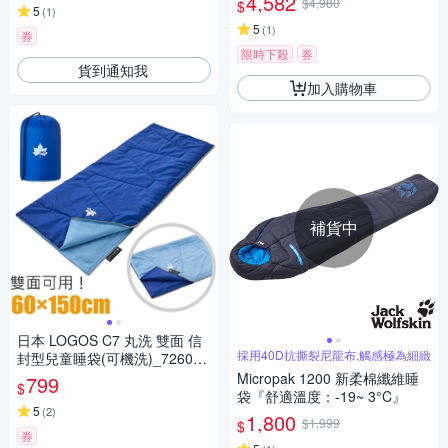
4,582
$4,980
$
5
(
1
)
5
(
1
)
券
限時下殺
券
貨到通知我
加入購物車
補貨中
日本 LOGOS C7 丸洗 雙面 信
採用40D抗撕裂尼龍布,觸感極為細緻
封型兒童睡袋(可機洗)_726008
10
Micropak 1200 新柔棉纖維睡
799
$
袋『舒適溫度：-19~ 3°C』
5
(
2
)
1,800
$1,999
$
券