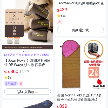
TreeWalker 輕巧兩用睡袋-黑色
433
$
5
(
3
)
券
貨到通知我
DPx悠遊戶外 合作限定新色-杉木棕
【Down Power】潮間袋羽絨睡
袋 DP-W420 杉木棕 四季皆宜
車露 登山 露營 悠遊戶外
5,860
$6,369
$
5
(
1
)
挑戰低價
券
加入購物車
美國 North Field 丸洗 15℃超
輕全開式信封型化纖睡袋(2入).
可機洗_20075 沙色/夢幻紫
899
$