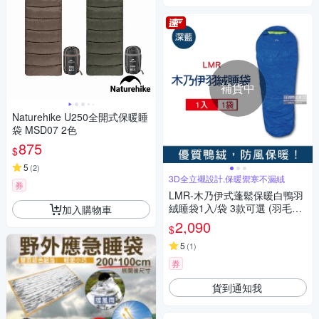
補貨中
Naturehike U250全開式保暖睡
袋 MSD07 2色
875
$
5
(
2
)
3D全立襯設計,保暖禦寒不漏絨
券
LMR-木乃伊式蓬鬆保暖白鴨羽
絨睡袋1入/袋 3款可選 (羽毛充
加入購物車
絨量約800g,適合溫度約5度-零
2,090
$
下5℃,登山露營寢具)
5
(
1
)
券
貨到通知我