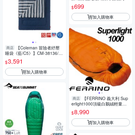
防潑水 登山 露營 旅行 外宿 居
699
$
家【愛買】
加入購物車
【Coleman 冒險者紓壓
商店
睡袋《藍/C5》】CM-38136/露
營用品/舒適睡墊/保暖睡袋/戶外
3,591
$
登山
加入購物車
【FERRINO 義大利 Sup
商店
erlight1000頂級白鵝絨輕量睡
袋(-12℃ 600g FP750)】D486
8,990
$
190/
加入購物車