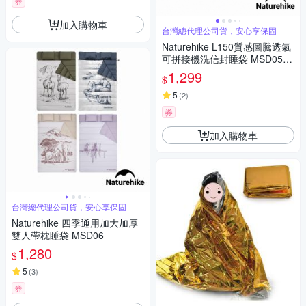
券
加入購物車
台灣總代理公司貨，安心享保固
Naturehike L150質感圖騰透氣
可拼接機洗信封睡袋 MSD05 2
入組
1,299
$
5
(
2
)
券
加入購物車
台灣總代理公司貨，安心享保固
Naturehike 四季通用加大加厚
雙人帶枕睡袋 MSD06
1,280
$
5
(
3
)
券