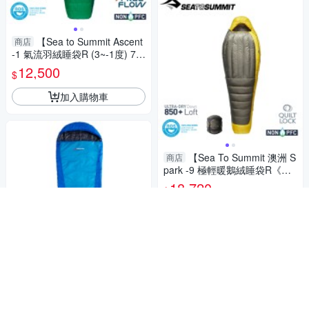
【Sea to Summit Ascent
商店
-1 氣流羽絨睡袋R (3~-1度) 78
2g《雨林綠》】STSASL04110
12,500
$
1
加入購物車
【Sea To Summit 澳洲 S
商店
park -9 極輕暖鵝絨睡袋R《灰
金》】SL041072/保暖睡袋/舒
18,720
$
適睡袋/露營/登山
加入購物車
【Caribee 澳洲 PLASMA
商店
EXTREME 睡袋 藍】 CB-542
2/露營睡袋/化纖睡袋/纖維睡袋