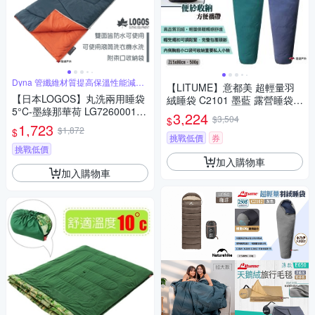
Dyna 管纖維材質提高保溫性能減輕
【LITUME】意都美 超輕量羽
重量
【日本LOGOS】丸洗兩用睡袋
絨睡袋 C2101 墨藍 露營睡袋
5°C-墨綠那華荷 LG72600012
保暖輕量 可機洗 登山 露營 悠
3,224
$3,504
$
悠遊戶外
遊戶外
1,723
$1,872
$
挑戰低價
券
挑戰低價
加入購物車
加入購物車