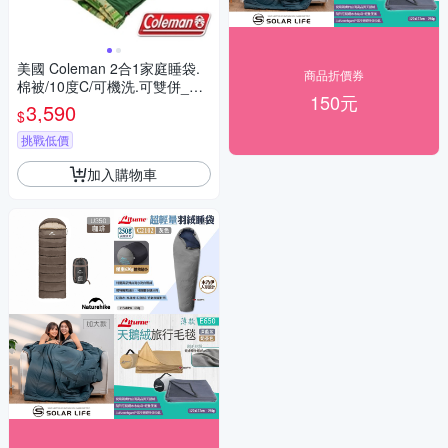
美國 Coleman 2合1家庭睡袋.
商品折價券
棉被/10度C/可機洗.可雙併_CM
150元
-27256
3,590
$
挑戰低價
加入購物車