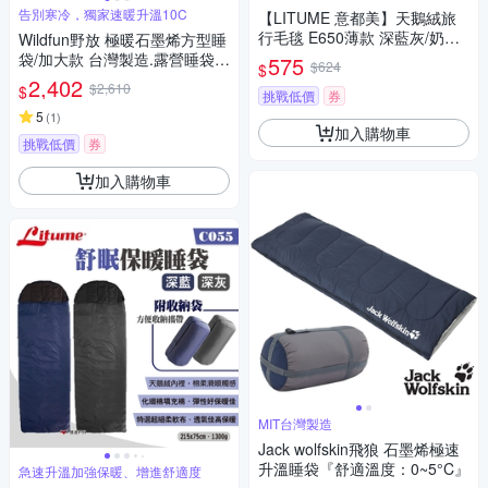
告別寒冷，獨家速暖升溫10C
【LITUME 意都美】天鵝絨旅
行毛毯 E650薄款 深藍灰/奶茶
Wildfun野放 極暖石墨烯方型睡
色 備用毯 旅行飛機毛毯 居家蓋
袋/加大款 台灣製造.露營睡袋
575
$624
$
毯 露營 悠遊戶外
可拼接睡袋 保暖睡袋 科技棉睡
2,402
$2,610
$
挑戰低價
券
袋 單人睡袋
5
(
1
)
加入購物車
挑戰低價
券
加入購物車
MIT台灣製造
Jack wolfskin飛狼 石墨烯極速
升溫睡袋『舒適溫度：0~5°C』
急速升溫加強保暖、增進舒適度