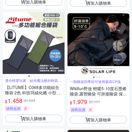
加入購物車
加入購物車
適合輕度玩家，給你魔法般的輕盈與
一顆睡袋四季皆可使用最高CP值
保暖
【LITUME】C068多功能組合
Wildfun野放 輕暖5-10度石墨烯
睡袋 2色 科技羽絨化纖 小型睡
睡袋.露營睡袋 可拼接睡袋 保暖
袋 單人輕量 可機洗保暖睡袋 露
1,458
睡袋 科技棉睡袋 單人睡袋
1,979
$1,584
$
$2,151
$
營 悠遊戶外
挑戰低價
券
挑戰低價
券
加入購物車
加入購物車