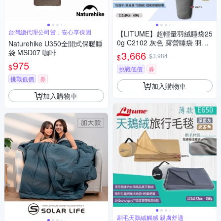
台灣總代理公司貨，安心享保固
【LITUME】超輕量羽絨睡袋25
0g C2102 灰色 露營睡袋 羽絨
Naturehike U350全開式保暖睡
睡袋 保暖輕量 登山 露營 悠遊
袋 MSD07 咖啡
3,666
$3,984
$
戶外
975
$
挑戰低價
券
挑戰低價
券
加入購物車
加入購物車
刷毛天鵝絨觸感 親膚舒適