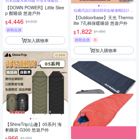
日本品級水鳥羽絨 可恆常保暖防止
溫度流失
【DOWN POWER】Little Slee
拉繩式設計讓頭部宛如被連帽設計包
p 酣睡袋 悠遊戶外
覆
【Outdoorbase】天光 Thermo
4,446
$4,832
$
lite 7孔棉保暖睡袋 悠遊戶外
1,822
挑戰低價
$1,980
$
挑戰低價
券
加入購物車
加入購物車
【ShineTrip/山趣】05系列 海
豹睡袋 G300 悠遊戶外
966
$1,050