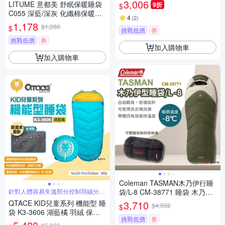
3,006
LITUME 意都美 舒眠保暖睡袋
9折
$
C055 深藍/深灰 化纖棉保暖睡
4
(
2
)
袋 天鵝絨內裡 悠遊戶外
1,178
$1,280
$
挑戰低價
券
挑戰低價
券
加入購物車
加入購物車
Coleman TASMAN木乃伊行睡
針對人體容易失溫部分控制羽絨分佈
袋/L-8 CM-38771 睡袋 木乃伊
比例
型 保暖 悠遊戶外
QTACE KID兒童系列 機能型 睡
3,710
$4,032
$
袋 K3-3606 湖藍橘 羽絨 保暖
挑戰低價
券
登山 露營 悠遊戶外