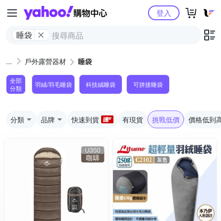
Yahoo購物中心
登入
睡袋
戶外露營器材
睡袋
全部
羽絨/羽毛睡袋
科技絨睡袋
可拼接睡袋
分類
分類
品牌
快速到貨
有現貨
挑戰低價
價格低到