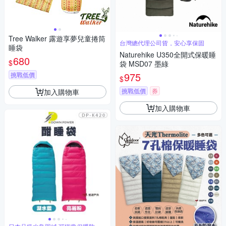
Tree Walker 露遊享夢兒童捲筒
台灣總代理公司貨，安心享保固
睡袋
Naturehike U350全開式保暖睡
680
$
袋 MSD07 墨綠
975
挑戰低價
$
挑戰低價
券
加入購物車
加入購物車