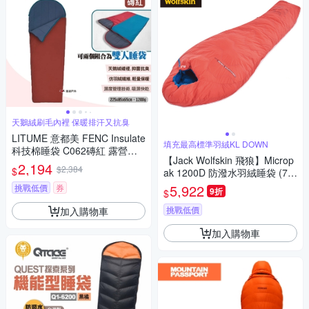
天鵝絨刷毛內裡 保暖排汗又抗臭
LITUME 意都美 FENC Insulate
填充最高標準羽絨KL DOWN
科技棉睡袋 C062磚紅 露營睡
【Jack Wolfskin 飛狼】Microp
袋 露營 悠遊戶外
2,194
$2,384
$
ak 1200D 防潑水羽絨睡袋 (70
0FP)『舒適溫度：-22 ~ 1°C』
5,922
挑戰低價
券
9折
$
挑戰低價
加入購物車
加入購物車