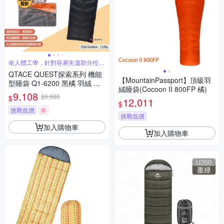
依人體工學，針對容易失溫部分控制
羽絨分佈
QTACE QUEST探索系列 機能
【MountainPassport】頂級羽
型睡袋 Q1-6200 黑橘 羽絨 保
絨睡袋(Cocoon II 800FP 橘)
暖 登山 露營 悠遊戶外
9,108
$9,900
$
12,011
$
挑戰低價
券
挑戰低價
加入購物車
加入購物車