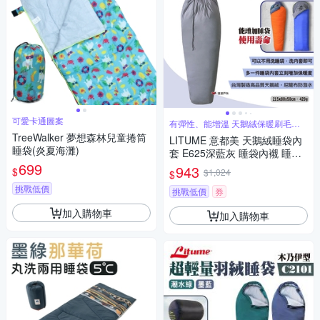
可愛卡通圖案
有彈性、能增溫 天鵝絨保暖刷毛內
襯
TreeWalker 夢想森林兒童捲筒
LITUME 意都美 天鵝絨睡袋內
睡袋(炎夏海灘)
套 E625深藍灰 睡袋內襯 睡袋
699
內裡 睡袋內被 露營 悠遊戶外
943
$
$1,024
$
挑戰低價
挑戰低價
券
加入購物車
加入購物車