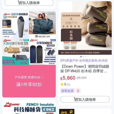
加入購物車
DPx悠遊戶外 合作限定新色-杉木棕
【Down Power】潮間袋羽絨睡
袋 DP-W420 杉木棕 四季皆宜
車露 登山 露營 悠遊戶外
5,860
戶外露營 精選92折↘
$6,369
$
滿1件享92折
5
(
1
)
挑戰低價
券
加入購物車