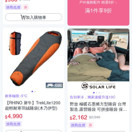
$
戶外服飾配件 精選9折↘
挑戰低價
券
滿1件享9折
加入購物車
耐寒極限:-5℃
告別寒冷，獨家速暖升溫10C
【RHINO 犀牛】TrekLite1200
野放 極暖石墨烯方型睡袋 台灣
超輕耐寒羽絨睡袋(木乃伊型)
製造.露營睡袋 可拼接睡袋 保暖
4,990
睡袋 科技棉睡袋 單人睡袋
2,162
$
$2,349
$
挑戰低價
挑戰低價
券