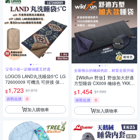
父母小孩一起睡保暖又舒適
全新推出的橄綠色款，材質全面升級
LOGOS LAND丸洗睡袋5℃ LG
【Wildfun 野放】野放加大舒適
72600009 可機洗 可拼接 保暖
方型睡袋 CX009 橄綠色 YKK拉
睡袋 露營 悠遊戶外
1,723
鍊升級 加大保暖 登山 露營 悠
1,454
$1,872
$
$1,580
$
遊戶外
挑戰低價
券
挑戰低價
券
加入購物車
加入購物車