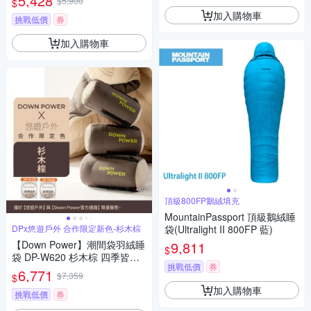
5,428
$5,900
$
加入購物車
挑戰低價
券
加入購物車
頂級800FP鵝絨填充
MountainPassport 頂級鵝絨睡
DPx悠遊戶外 合作限定新色-杉木棕
袋(Ultralight II 800FP 藍)
【Down Power】潮間袋羽絨睡
9,811
$
袋 DP-W620 杉木棕 四季皆宜
挑戰低價
券
車露 登山 露營 悠遊戶外
6,771
$7,359
$
加入購物車
挑戰低價
券