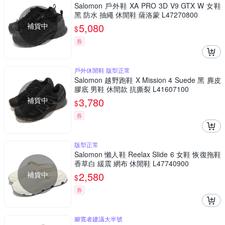
Salomon 戶外鞋 XA PRO 3D V9 GTX W 女鞋
黑 防水 抽繩 休閒鞋 薩洛蒙 L47270800
補貨中
5,080
$
券
戶外休閒鞋 版型正常
Salomon 越野跑鞋 X Mission 4 Suede 黑 麂皮
膠底 男鞋 休閒款 抗撕裂 L41607100
補貨中
3,780
$
券
版型正常
Salomon 懶人鞋 Reelax Slide 6 女鞋 恢復拖鞋
香草白 緩震 網布 休閒鞋 L47740900
補貨中
2,580
$
券
腳寬者建議大半號