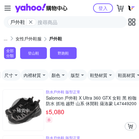
Yahoo購物中心
登入
戶外鞋
女性戶外鞋服
戶外鞋
全部
登山鞋
野跑鞋
分類
尺寸
內裡材質
顏色
版型
鞋墊材質
鞋面材質
防水戶外鞋 版型正常
Salomon 戶外鞋 X Ultra 360 GTX 女鞋 黑 粉咖
防水 抓地 越野 山系 休閒鞋 薩洛蒙 L47449200
補貨中
5,080
$
券
防水戶外鞋 版型正常