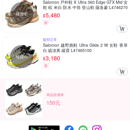
Salomon 戶外鞋 X Ultra 360 Edge GTX Mid 女
鞋 棕 米白 防水 中筒 登山鞋 薩洛蒙 L4746270
0
補貨中
5,480
$
券
版型正常
Salomon 越野跑鞋 Ultra Glide 2 W 女鞋 香草
白 硫淡黃 緩震 L47465100
補貨中
3,180
$
券
商品折價券
150元