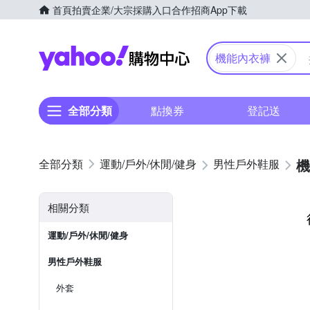
首頁
拍賣
企業/大宗採購入口
合作招商
App下載
Yahoo購物中心
機能內衣褲
全部分類
點換券
登記送
機
運動/戶外/休閒/健身
男性戶外鞋服
相關分類
運動/戶外/休閒/健身
男性戶外鞋服
外套