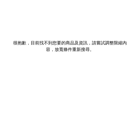
很抱歉，目前找不到您要的商品及資訊，請嘗試調整限縮內
容，放寬條件重新搜尋。