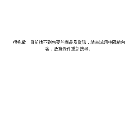
很抱歉，目前找不到您要的商品及資訊，請嘗試調整限縮內
容，放寬條件重新搜尋。