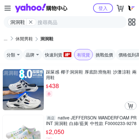
Yahoo購物中心
登入
洞洞鞋
休閒男鞋
洞洞鞋
分類
品牌
快速到貨
有現貨
挑戰低價
價格低到
踩屎感 椰子洞洞鞋 厚底防滑拖鞋 沙灘涼鞋 兩
用鞋
438
$
券
native JEFFERSON WANDERFOAM PR
商店
INT 洞洞鞋 白綠/藍黃 中性款 F0000233-9278
no492
2,050
$