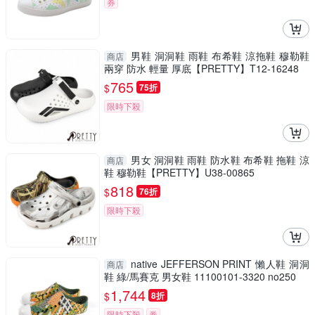
券
男鞋 洞洞鞋 雨鞋 布希鞋 涼拖鞋 穆勒鞋
商店
兩穿 防水 輕量 厚底【PRETTY】T12-16248
765
$
75折
限時下殺
男女 洞洞鞋 雨鞋 防水鞋 布希鞋 拖鞋 涼
商店
鞋 穆勒鞋【PRETTY】U38-00865
818
$
76折
限時下殺
native JEFFERSON PRINT 懶人鞋 洞洞
商店
鞋 綠/馬賽克 男女鞋 11100101-3320 no250
1,744
$
8折
限時下殺
券