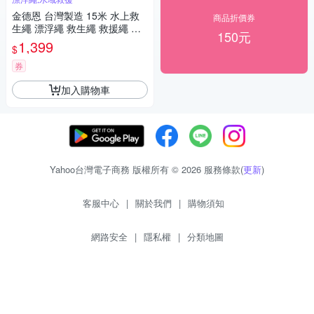
金德恩 台灣製造 15米 水上救
商品折價券
生繩 漂浮繩 救生繩 救援繩 浮
150元
水繩 求生繩 拋繩器 水上救生繩
1,399
$
救生 救援
券
加入購物車
Yahoo台灣電子商務 版權所有 © 2026 服務條款(
更新
)
客服中心
|
關於我們
|
購物須知
網路安全
|
隱私權
|
分類地圖