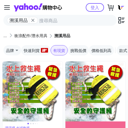
Yahoo購物中心
登入
溯溪用品
衝浪配件/潛水用具
溯溪用品
品牌
快速到貨
有現貨
挑戰低價
價格低到高
款式
漂浮繩,水域救援