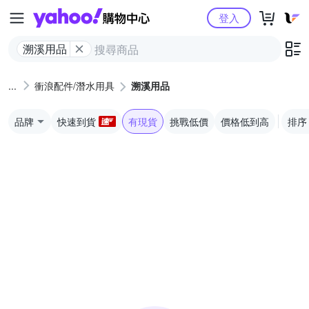
Yahoo購物中心
登入
溯溪用品
衝浪配件/潛水用具
溯溪用品
品牌
快速到貨
有現貨
挑戰低價
價格低到高
排序