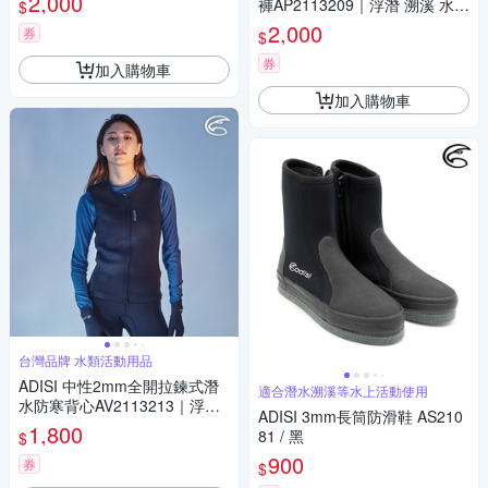
2,000
褲AP2113209｜浮潛 溯溪 水上
$
活動 UPF50+ 防曬 防磨 防水母
2,000
券
$
券
加入購物車
加入購物車
台灣品牌 水類活動用品
ADISI 中性2mm全開拉鍊式潛
適合潛水溯溪等水上活動使用
水防寒背心AV2113213｜浮潛
ADISI 3mm長筒防滑鞋 AS210
溯溪 水上活動 UPF50+ 防曬 防
1,800
81 / 黑
$
磨 防水母
900
券
$