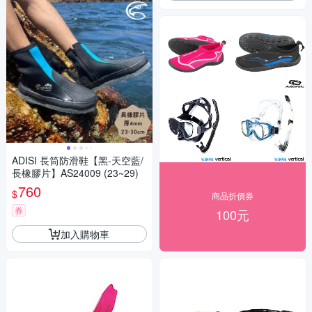
ADISI 長筒防滑鞋【黑-天空藍/
長橡膠片】AS24009 (23~29)
760
$
商品折價券
券
100元
加入購物車