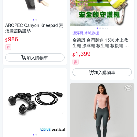
AROPEC Canyon Kneepad 溯
溪膝蓋防護墊
漂浮繩,水域救援
986
$
金德恩 台灣製造 15米 水上救
生繩 漂浮繩 救生繩 救援繩 浮
券
水繩 求生繩 拋繩器 水上救生繩
1,399
$
救生 救援
加入購物車
券
加入購物車