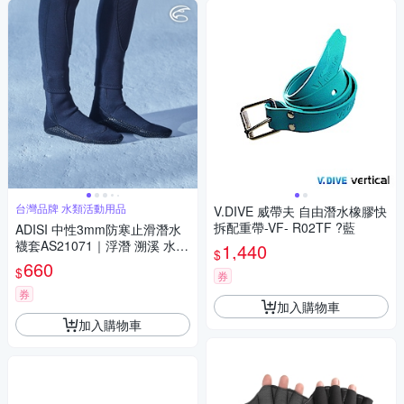
台灣品牌 水類活動用品
V.DIVE 威帶夫 自由潛水橡膠快
拆配重帶-VF- R02TF ?藍
ADISI 中性3mm防寒止滑潛水
襪套AS21071｜浮潛 溯溪 水上
1,440
$
活動 UPF50+ 防曬 防磨 防水母
660
$
券
券
加入購物車
加入購物車