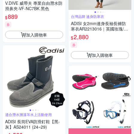
V.DIVE 威帶夫 專業自由潛水防
滑鼻夾-VF-NC7BK 黑色
889
台灣品牌 連身防寒衣
$
ADISI 女2mm連身長袖長褲防
券
寒衣AR2213016｜英國玫瑰/粉
花
加入購物車
2,880
$
券
加入購物車
適合潛水溯溪等水上活動使用
ADISI 長筒EVA防滑釘鞋【黑-
灰】AS24011 (24~29)