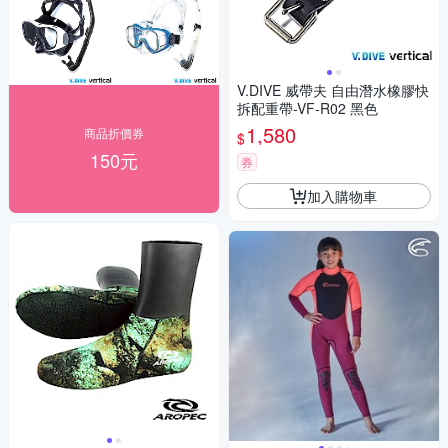
V.DIVE 威帶夫 自由潛水橡膠快
拆配重帶-VF-R02 黑色
1,580
商品折價券
$
150元
券
加入購物車