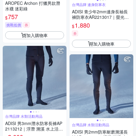
AROPEC Archon 打獵男款潛
台灣品牌 連身防寒衣
水襪 迷彩綠
ADISI 青少年2mm連身長袖長
757
褲防寒衣AR2213017｜螢光粉
$
紅/夜酒紅
1,880
挑戰低價
券
$
券
加入購物車
加入購物車
台灣品牌 水類活動用品
ADISI 男3mm潛水防寒長褲AP
台灣品牌 水類活動用品
2113212｜浮潛 溯溪 水上活動
ADISI 男2mm防寒耐磨溯溪長
UPF50+ 防曬 防磨 防水母