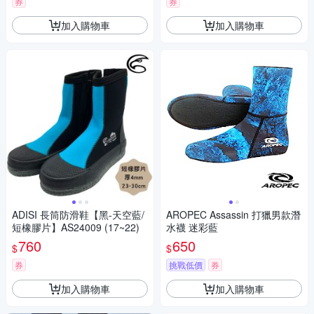
券
券
加入購物車
加入購物車
ADISI 長筒防滑鞋【黑-天空藍/
AROPEC Assassin 打獵男款潛
短橡膠片】AS24009 (17~22)
水襪 迷彩藍
760
650
$
$
券
挑戰低價
券
加入購物車
加入購物車