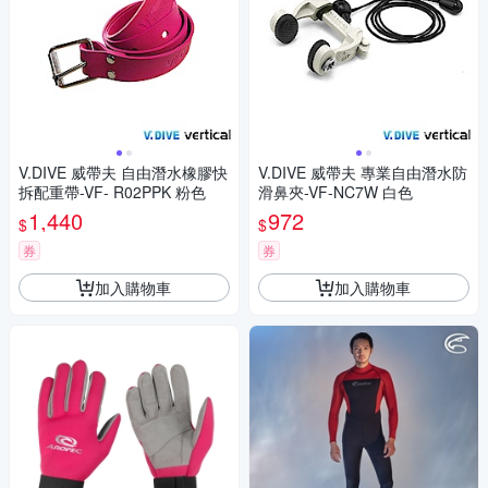
V.DIVE 威帶夫 自由潛水橡膠快
V.DIVE 威帶夫 專業自由潛水防
拆配重帶-VF- R02PPK 粉色
滑鼻夾-VF-NC7W 白色
1,440
972
$
$
券
券
加入購物車
加入購物車