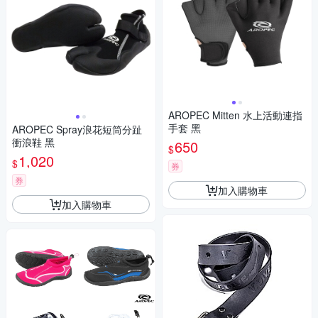
AROPEC Mitten 水上活動連指
手套 黑
AROPEC Spray浪花短筒分趾
衝浪鞋 黑
650
$
1,020
$
券
券
加入購物車
加入購物車