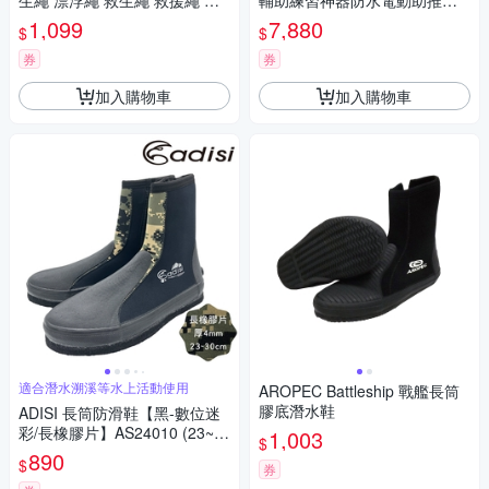
生繩 漂浮繩 救生繩 救援繩 浮
輔助練習神器防水電動助推板
水繩 求生繩 拋繩器 水上救生繩
（海邊玩水浮板、動力游泳浮
1,099
7,880
$
$
救生 救援
板）
券
券
加入購物車
加入購物車
適合潛水溯溪等水上活動使用
AROPEC Battleship 戰艦長筒
膠底潛水鞋
ADISI 長筒防滑鞋【黑-數位迷
彩/長橡膠片】AS24010 (23~2
1,003
$
9)
890
$
券