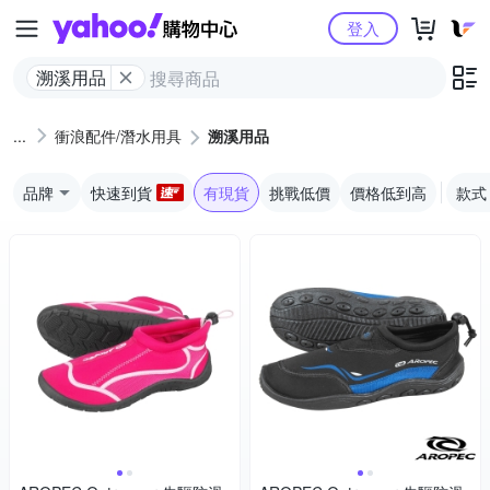
Yahoo購物中心
登入
溯溪用品
衝浪配件/潛水用具
溯溪用品
品牌
快速到貨
有現貨
挑戰低價
價格低到高
款式