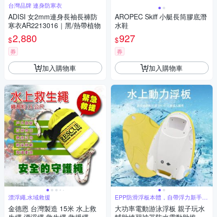
台灣品牌 連身防寒衣
ADISI 女2mm連身長袖長褲防
AROPEC Skiff 小艇長筒膠底潛
寒衣AR2213016｜黑/熱帶植物
水鞋
2,880
927
$
$
券
券
加入購物車
加入購物車
漂浮繩,水域救援
EPP防滑浮板本體，自帶浮力新手輕
鬆玩水
金德恩 台灣製造 15米 水上救
大功率電動游泳浮板 親子玩水