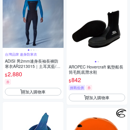
台灣品牌 連身防寒衣
ADISI 男2mm連身長袖長褲防
寒衣AR2213015｜土耳其藍/黑
AROPEC Hovercraft 氣墊船長
色
筒毛氈底潛水鞋
2,880
$
842
$
券
挑戰低價
券
加入購物車
加入購物車