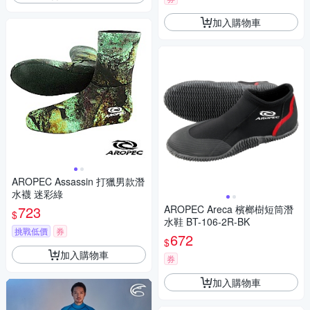
加入購物車
AROPEC Assassin 打獵男款潛
水襪 迷彩綠
723
AROPEC Areca 檳榔樹短筒潛
$
水鞋 BT-106-2R-BK
挑戰低價
券
672
$
加入購物車
券
加入購物車