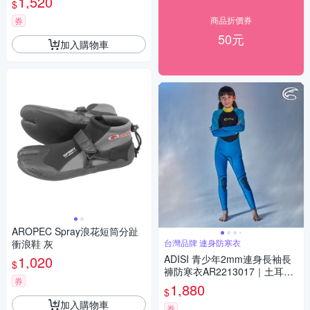
1,520
$
商品折價券
券
50元
加入購物車
AROPEC Spray浪花短筒分趾
衝浪鞋 灰
台灣品牌 連身防寒衣
1,020
ADISI 青少年2mm連身長袖長
$
褲防寒衣AR2213017｜土耳其
券
藍/海藍
1,880
$
加入購物車
券