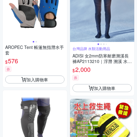
AROPEC Tent 帳篷無指潛水手
台灣品牌 水類活動用品
套
ADISI 女2mm防寒耐磨溯溪長
576
褲AP2113210｜浮潛 溯溪 水上
$
活動 UPF50+ 防曬 防磨 防水母
2,000
券
$
券
加入購物車
加入購物車