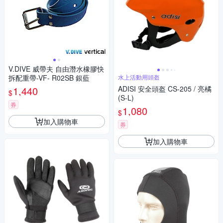
V.DIVE 威帶夫 自由潛水橡膠快
拆配重帶-VF- R02SB 銀藍
水上活動用頭盔
1,440
ADISI 安全頭盔 CS-205 / 亮橘
$
(S-L)
券
1,080
$
加入購物車
券
加入購物車