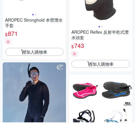
AROPEC Stronghold 本營潛水
手套
871
AROPEC Reflex 反射半乾式潛
$
水頭套
券
743
$
加入購物車
券
加入購物車
台灣品牌 水類活動用品