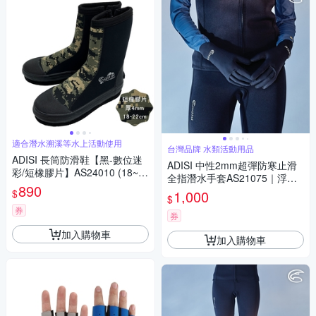
適合潛水溯溪等水上活動使用
台灣品牌 水類活動用品
ADISI 長筒防滑鞋【黑-數位迷
ADISI 中性2mm超彈防寒止滑
彩/短橡膠片】AS24010 (18~2
全指潛水手套AS21075｜浮潛
2)
890
溯溪 水上活動 UPF50+ 防曬 防
$
1,000
$
磨 防水母
券
券
加入購物車
加入購物車