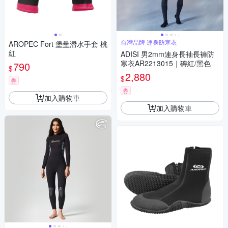
台灣品牌 連身防寒衣
AROPEC Fort 堡壘潛水手套 桃
紅
ADISI 男2mm連身長袖長褲防
寒衣AR2213015｜磚紅/黑色
790
$
2,880
$
券
券
加入購物車
加入購物車