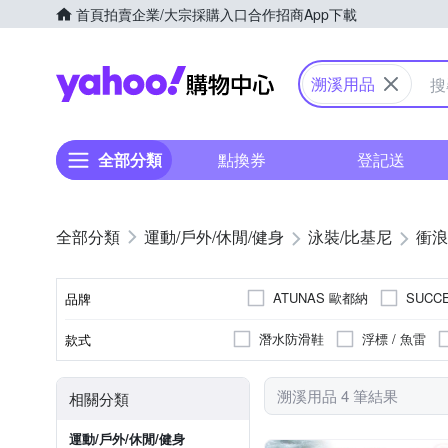
首頁
拍賣
企業/大宗採購入口
合作招商
App下載
Yahoo購物中心
溯溪用品
全部分類
點換券
登記送
運動/戶外/休閒/健身
泳裝/比基尼
衝浪
ATUNAS 歐都納
SUCC
品牌
潛水防滑鞋
浮標 / 魚雷
款式
品牌名稱
溯溪用品 4 筆結果
相關分類
運動/戶外/休閒/健身