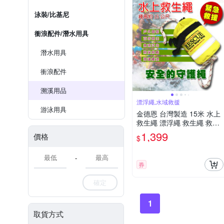
泳裝/比基尼
衝浪配件/潛水用具
潛水用具
衝浪配件
溯溪用品
漂浮繩,水域救援
游泳用具
金德恩 台灣製造 15米 水上
救生繩 漂浮繩 救生繩 救援
繩 浮水繩 求生繩 拋繩器 水
1,399
價格
$
上救生繩 救生 救援
-
券
確定
1
取貨方式