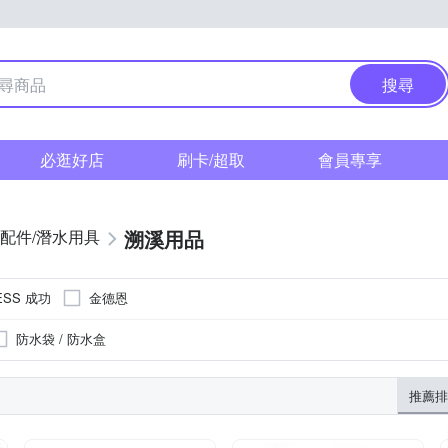
搜尋
必逛好店
刷卡/超取
會員專享
溯溪用品
配件/潛水用具
ESS 成功
金德恩
防水袋 / 防水盒
推薦排