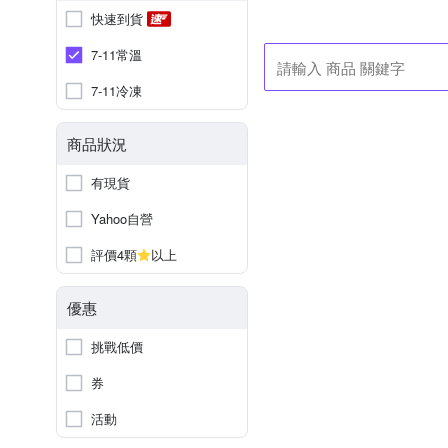
快速到貨
7-11常溫
7-11冷凍
商品狀況
有現貨
Yahoo自營
評價4顆
以上
優惠
挑戰低價
券
活動