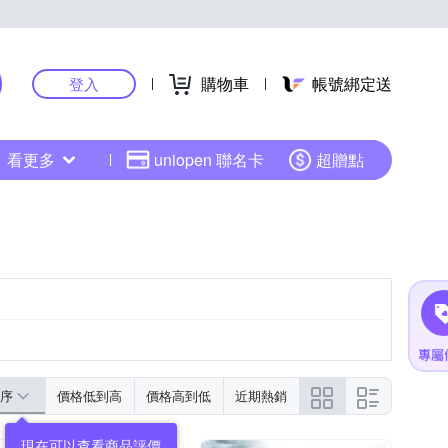
購物車
帳號綁定送
登入
看更多
uniopen 聯名卡
超贈點
序
價格低到高
價格高到低
近期熱銷
現在可以查看商品評價