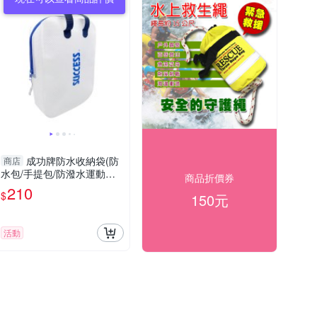
成功牌防水收納袋(防
商店
水包/手提包/防潑水運動包/
商品折價券
防潮收納)
210
$
150元
活動