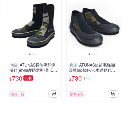
ATUNAS長筒毛氈溯
ATUNAS短筒毛氈溯
商店
商店
溪鞋(歐都納/防滑鞋/菜瓜布
溪鞋(歐都納/涉水運動鞋/浮
鞋/潛水鞋/涉水運動鞋/浮潛/
潛/衝浪/防滑鞋/菜瓜布鞋/潛
730
730
88折
$780
$
$
衝浪/溪釣玩水)
水鞋/溪釣玩水/GetSport)
限時下殺
限時下殺