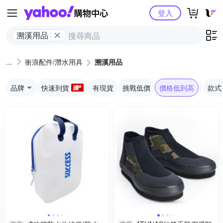
Yahoo購物中心
登入
溯溪用品
衝浪配件/潛水用具
溯溪用品
品牌
快速到貨
有現貨
挑戰低價
價格低到高
款式