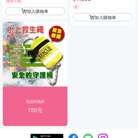
限時下殺
救生 救援
券
加入購物車
加入購物車
商品折價券
150元