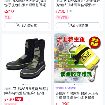
成功牌防水收納袋(防水
ATUNAS短筒毛氈溯溪鞋
商店
商店
包/手提包/防潑水運動包/防潮收
(歐都納/涉水運動鞋/浮潛/衝浪/
納)
防滑鞋/菜瓜布鞋/潛水鞋/溪釣玩
210
730
$780
$
$
水/GetSport)
活動
限時下殺
加入購物車
加入購物車
漂浮繩,水域救援
ATUNAS長筒毛氈溯溪鞋
商店
(歐都納/防滑鞋/菜瓜布鞋/潛水
金德恩 台灣製造 15米 水上救
鞋/涉水運動鞋/浮潛/衝浪/溪釣
生繩 漂浮繩 救生繩 救援繩 浮
730
88折
$
玩水)
水繩 求生繩 拋繩器 水上救生繩
1,399
$