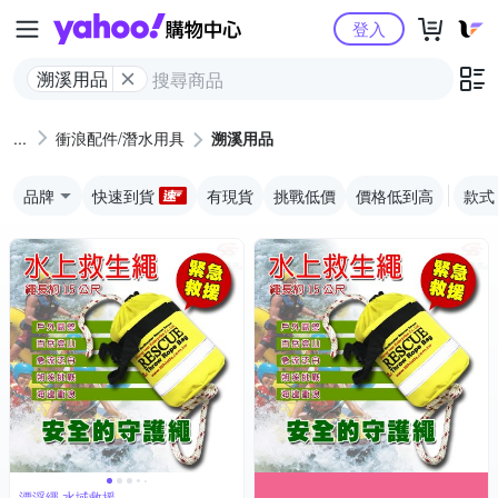
Yahoo購物中心
登入
溯溪用品
衝浪配件/潛水用具
溯溪用品
品牌
快速到貨
有現貨
挑戰低價
價格低到高
款式
漂浮繩,水域救援