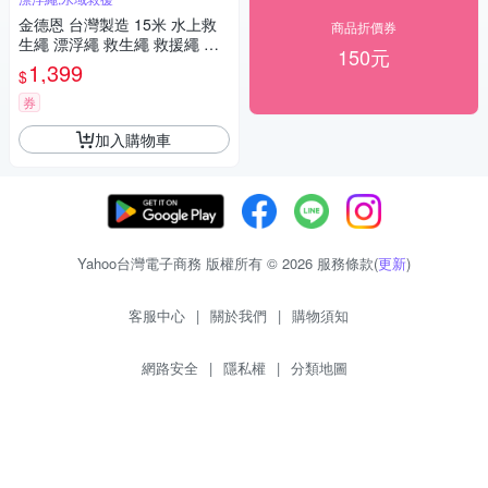
金德恩 台灣製造 15米 水上救
商品折價券
生繩 漂浮繩 救生繩 救援繩 浮
150元
水繩 求生繩 拋繩器 水上救生繩
1,399
$
救生 救援
券
加入購物車
Yahoo台灣電子商務 版權所有 © 2026 服務條款(
更新
)
客服中心
|
關於我們
|
購物須知
網路安全
|
隱私權
|
分類地圖