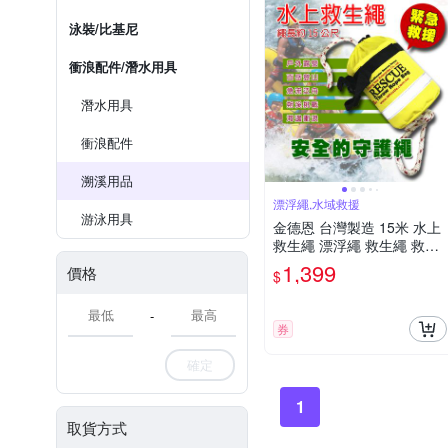
泳裝/比基尼
衝浪配件/潛水用具
潛水用具
衝浪配件
溯溪用品
漂浮繩,水域救援
游泳用具
金德恩 台灣製造 15米 水上
救生繩 漂浮繩 救生繩 救援
繩 浮水繩 求生繩 拋繩器 水
1,399
價格
$
上救生繩 救生 救援
-
券
確定
1
取貨方式