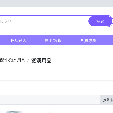
搜尋
必逛好店
刷卡/超取
會員專享
溯溪用品
配件/潛水用具
推薦排