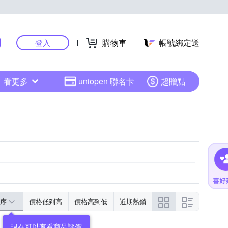
購物車
帳號綁定送
登入
看更多
uniopen 聯名卡
超贈點
序
價格低到高
價格高到低
近期熱銷
現在可以查看商品評價