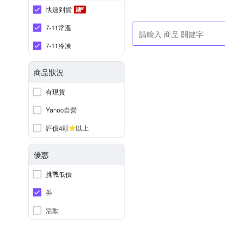
快速到貨
7-11常溫
7-11冷凍
商品狀況
有現貨
Yahoo自營
評價4顆
以上
優惠
挑戰低價
券
活動