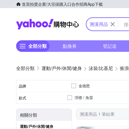
首頁
拍賣
企業/大宗採購入口
合作招商
App下載
Yahoo購物中心
溯溪用品
全部分類
點換券
登記送
運動/戶外/休閒/健身
泳裝/比基尼
衝浪
金德恩
品牌
浮標 / 魚雷
款式
品牌名稱
溯溪用品 1 筆結果
相關分類
運動/戶外/休閒/健身