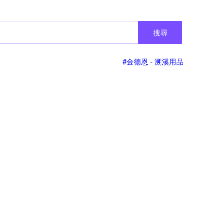
搜尋
#金德恩 - 溯溪用品